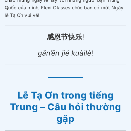
chào mừng ngày lễ này với những người bạn Trung
Quốc của mình, Flexi Classes chúc bạn có một Ngày
lễ Tạ Ơn vui vẻ!
感恩节快乐
!
gǎn’ēn jié kuàilè
!
Lễ Tạ Ơn trong tiếng
Trung – Câu hỏi thường
gặp