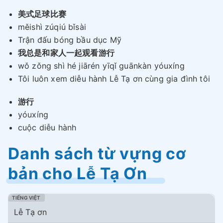
美式足球比赛
měishì zúqiú bǐsài
Trận đấu bóng bầu dục Mỹ
我总是和家人一起观看游行
wǒ zǒng shì hé jiārén yīqǐ guānkàn yóuxíng
Tôi luôn xem diễu hành Lễ Tạ ơn cùng gia đình tôi
游行
yóuxíng
cuộc diễu hành
Danh sách từ vựng cơ
bản cho Lễ Tạ Ơn
Lễ Tạ ơn