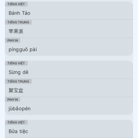
Bánh Táo
苹果派
píngguǒ pài
Sừng dê
聚宝盆
jùbǎopén
Bửa tiệc