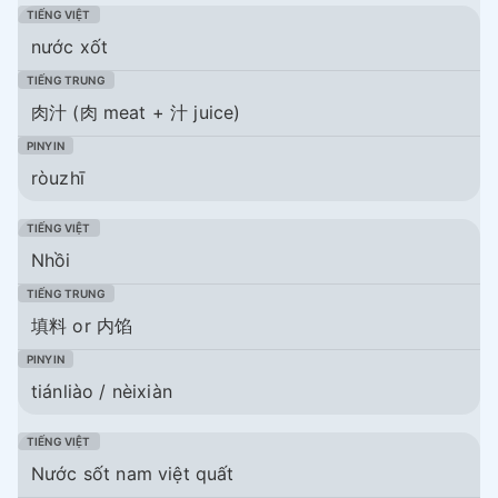
nước xốt
肉汁 (肉 meat + 汁 juice)
ròuzhī
Nhồi
填料 or 内馅
tiánliào / nèixiàn
Nước sốt nam việt quất