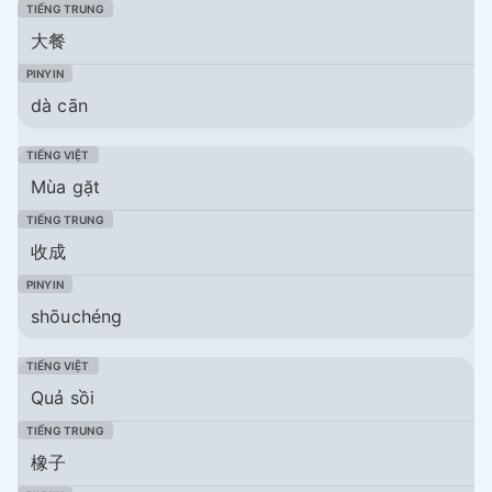
大餐
dà cān
Mùa gặt
收成
shōuchéng
Quả sồi
橡子