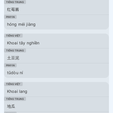
红莓酱
hóng méi jiàng
Khoai tây nghiền
土豆泥
tǔdòu ní
Khoai lang
地瓜