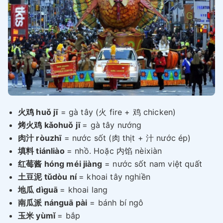
火鸡 huǒ jī
= gà tây (火 fire + 鸡 chicken)
烤火鸡 kǎohuǒ jī
= gà tây nướng
肉汁 ròuzhī
= nước sốt (肉 thịt + 汁 nước ép)
填料 tiánliào
= nhồ. Hoặc 内馅 nèixiàn
红莓酱 hóng méi jiàng
= nước sốt nam việt quất
土豆泥 tǔdòu ní
= khoai tây nghiền
地瓜 dìguā
= khoai lang
南瓜派 nánguā pài
= bánh bí ngô
玉米 yùmǐ
= bắp