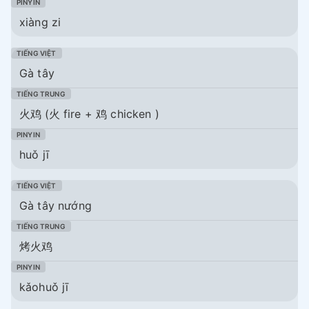
xiàng zi
Gà tây
火鸡
(火 fire + 鸡 chicken )
huǒ jī
Gà tây nướng
烤火鸡
kǎohuǒ jī