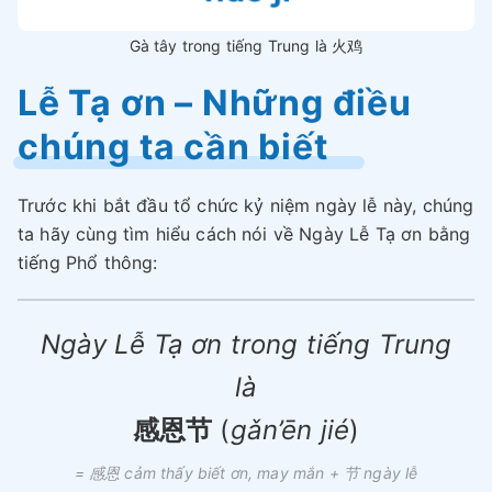
Gà tây trong tiếng Trung là 火鸡
Lễ Tạ ơn – Những điều
chúng ta cần biết
Trước khi bắt đầu tổ chức kỷ niệm ngày lễ này, chúng
ta hãy cùng tìm hiểu cách nói về Ngày Lễ Tạ ơn bằng
tiếng Phổ thông:
Ngày Lễ Tạ ơn trong tiếng Trung
là
感恩节
(
gǎn’ēn jié
)
= 感恩 cảm thấy biết ơn,
may mắn
+ 节
ngày lễ