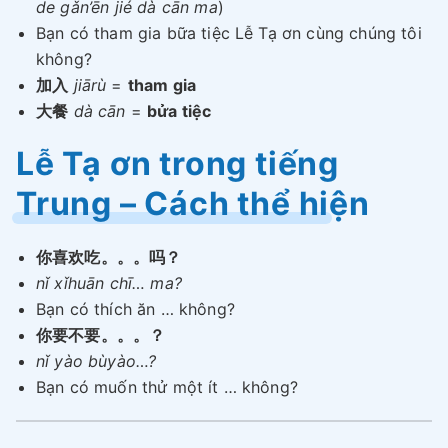
de gǎn’ēn jié dà cān ma
)
Bạn có tham gia bữa tiệc Lễ Tạ ơn cùng chúng tôi
không?
加入
jiārù
=
tham gia
大餐
dà cān
=
bửa tiệc
Lễ Tạ ơn trong tiếng
Trung – Cách thể hiện
你喜欢吃。。。吗？
nǐ xǐhuān chī… ma?
Bạn có thích ăn … không?
你要不要。。。？
nǐ yào bùyào…?
Bạn có muốn thử một ít … không?