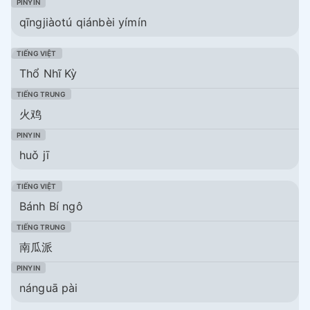
qīngjiàotú qiánbèi yímín
Thổ Nhĩ Kỳ
火鸡
huǒ jī
Bánh Bí ngô
南瓜派
nánguā pài