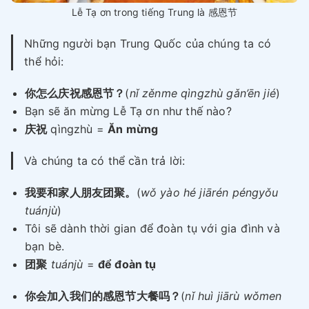
Lễ Tạ ơn trong tiếng Trung là 感恩节
Những người bạn Trung Quốc của chúng ta có
thể hỏi:
你怎么庆祝感恩节？
(
nǐ zěnme qìngzhù gǎn’ēn jié
)
Bạn sẽ ăn mừng Lễ Tạ ơn như thế nào?
庆祝
qìngzhù =
Ăn mừng
Và chúng ta có thể cần trả lời:
我要和家人朋友团聚。
(
wǒ yào hé jiārén péngyǒu
tuánjù
)
Tôi sẽ dành thời gian để đoàn tụ với gia đình và
bạn bè.
团聚
tuánjù
=
để đoàn tụ
你会加入我们的感恩节大餐吗？
(
nǐ huì jiārù wǒmen