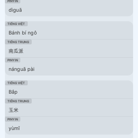
dìguā
Bánh bí ngô
南瓜派
nánguā pài
Bắp
玉米
yùmǐ