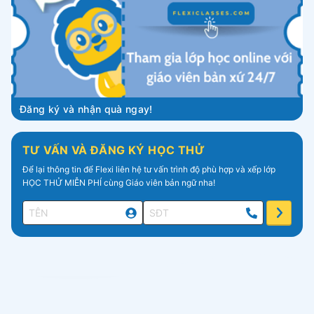
Đăng ký và nhận quà ngay!
TƯ VẤN VÀ ĐĂNG KÝ HỌC THỬ
Để lại thông tin để Flexi liên hệ tư vấn trình độ phù hợp và xếp lớp
HỌC THỬ MIỄN PHÍ cùng Giáo viên bản ngữ nha!