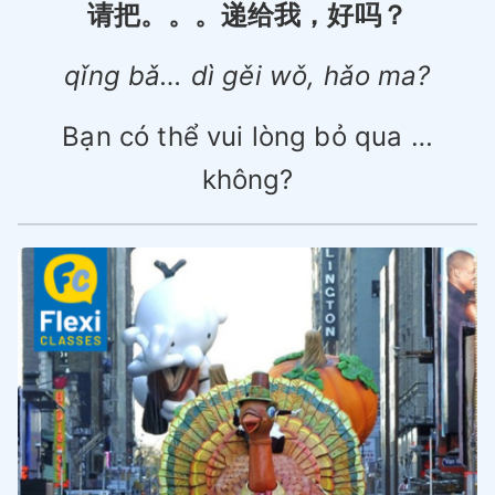
请把。。。递给我，好吗？
qǐng bǎ… dì gěi wǒ, hǎo ma?
Bạn có thể vui lòng bỏ qua …
không?