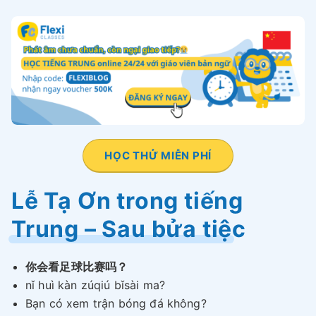
HỌC THỬ MIỄN PHÍ
Lễ Tạ Ơn trong tiếng
Trung – Sau bửa tiệc
你会看足球比赛吗？
nǐ huì kàn zúqiú bǐsài ma?
Bạn có xem trận bóng đá không?