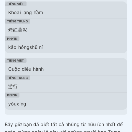
Khoai lang hầm
烤红薯泥
kǎo hóngshǔ ní
Cuộc diễu hành
游行
yóuxíng
Bây giờ bạn đã biết tất cả những từ hữu ích nhất để