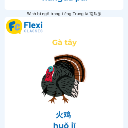
Bánh bí ngô trong tiếng Trung là 南瓜派