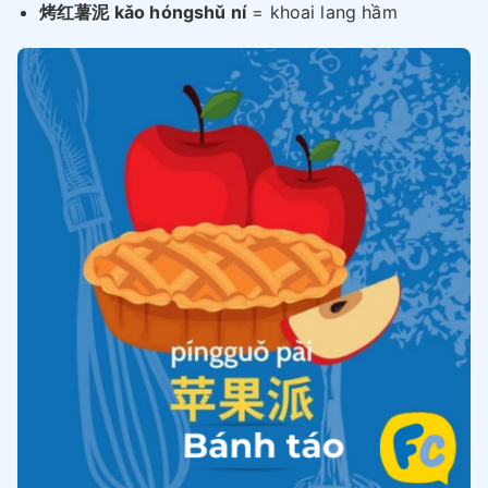
烤红薯泥 kǎo hóngshǔ ní
= khoai lang hầm