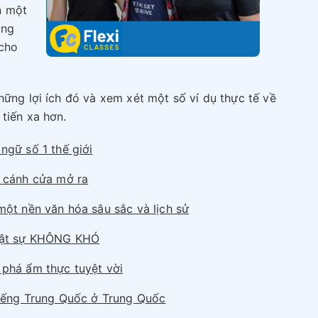
n một
ung
 cho
hững lợi ích đó và xem xét một số ví dụ thực tế về
tiến xa hơn.
ngữ số 1 thế giới
 cánh cửa mở ra
một nền văn hóa sâu sắc và lịch sử
hật sự KHÔNG KHÓ
phá ẩm thực tuyệt vời
tiếng Trung Quốc ở Trung Quốc