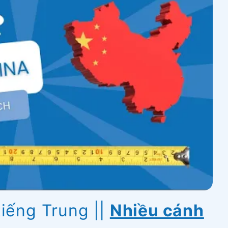
tiếng Trung
||
Nhiều cánh