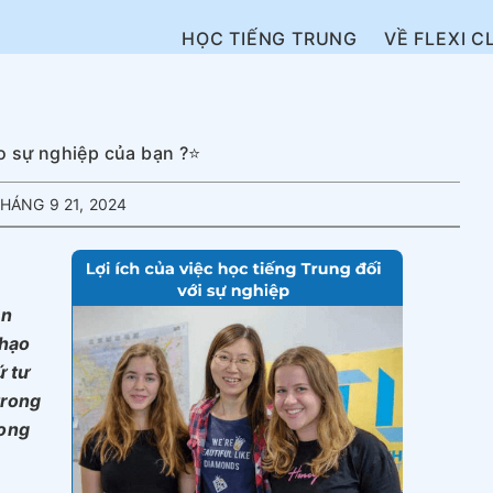
HỌC TIẾNG TRUNG
VỀ FLEXI C
o sự nghiệp của bạn ?⭐️
HÁNG 9 21, 2024
ên
thạo
ứ tư
trong
rong