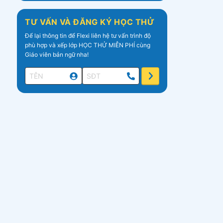
TƯ VẤN VÀ ĐĂNG KÝ HỌC THỬ
Để lại thông tin để Flexi liên hệ tư vấn trình độ
phù hợp và xếp lớp HỌC THỬ MIỄN PHÍ cùng
Giáo viên bản ngữ nha!