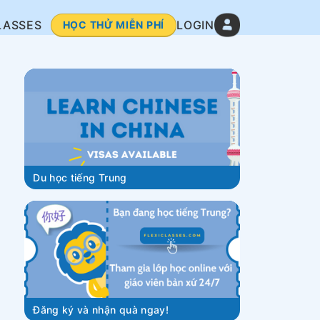
LASSES
LOGIN
HỌC THỬ MIỄN PHÍ
Du học tiếng Trung
Đăng ký và nhận quà ngay!