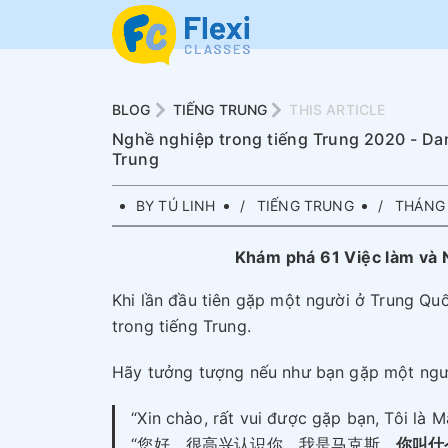
BLOG
TIẾNG TRUNG
THIS ARTICLE
Nghề nghiệp trong tiếng Trung 2020 - Dan
Trung
BY TÚ LINH
TIẾNG TRUNG
THÁNG 
Khám phá 61 Việc làm và 
Khi lần đầu tiên gặp một người ở Trung Quố
trong tiếng Trung.
Hãy tưởng tượng nếu như bạn gặp một người
“Xin chào, rất vui được gặp bạn, Tôi là 
“您好，很高兴认识你，我是马克斯。
你叫什