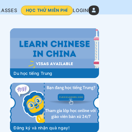
LASSES
LOGIN
HỌC THỬ MIỄN PHÍ
Du học tiếng Trung
Đăng ký và nhận quà ngay!