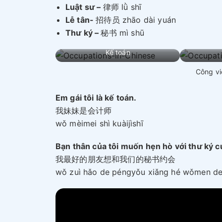
Luật sư –
律师 lǜ shī
Lễ tân-
招待员 zhāo dài yuán
Thư ký –
秘书 mì shū
Kế toán
Công vi
Em gái tôi là kế toán.
我妹妹是会计师
wǒ mèimei shì kuàijìshī
Bạn thân của tôi muốn hẹn hò với thư ký củ
我最好的朋友想和我们的秘书约会
wǒ zuì hǎo de péngyǒu xiǎng hé wǒmen de