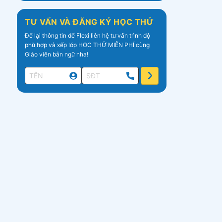
TƯ VẤN VÀ ĐĂNG KÝ HỌC THỬ
Để lại thông tin để Flexi liên hệ tư vấn trình độ
phù hợp và xếp lớp HỌC THỬ MIỄN PHÍ cùng
Giáo viên bản ngữ nha!