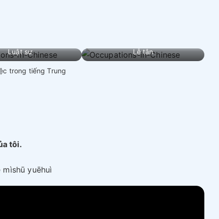
Luật sư
Lễ tân
ệc trong tiếng Trung
a tôi.
 mìshū yuēhuì