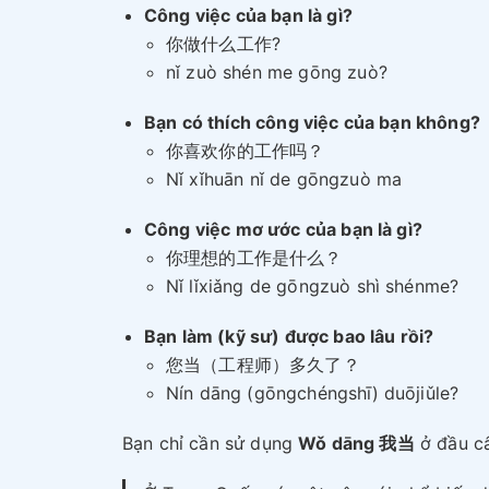
Công việc của bạn là gì?
你做什么工作?
nǐ zuò shén me gōng zuò?
Bạn có thích công việc của bạn không?
你喜欢你的工作吗？
Nǐ xǐhuān nǐ de gōngzuò ma
Công việc mơ ước của bạn là gì?
你理想的工作是什么？
Nǐ lǐxiǎng de gōngzuò shì shénme?
Bạn làm (kỹ sư) được bao lâu rồi?
您当（工程师）多久了？
Nín dāng (gōngchéngshī) duōjiǔle?
Bạn chỉ cần sử dụng
Wǒ dāng 我当
ở đầu câ