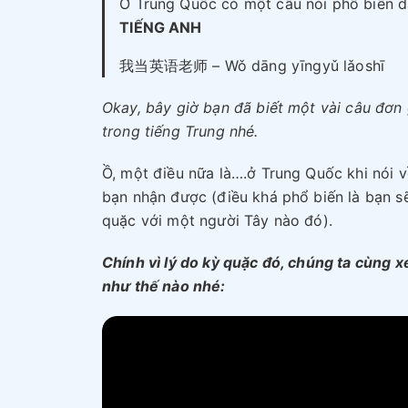
Ở Trung Quốc có một câu nói phổ biến d
TIẾNG ANH
我当英语老师 – Wǒ dāng yīngyǔ lǎoshī
Okay, bây giờ bạn đã biết một vài câu đơn 
trong tiếng Trung nhé.
Ồ, một điều nữa là….ở Trung Quốc khi nói v
bạn nhận được (điều khá phổ biến là bạn sẽ
quặc với một người Tây nào đó).
Chính vì lý do kỳ quặc đó, chúng ta cùng 
như thế nào nhé: