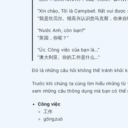
“Xin chào, Tôi là Campbell. Rất vui được
“我是坎贝尔。很高兴认识您马克斯，你来自
“Nước Anh, còn bạn?”
“英国，你呢？”
“Úc.
Công việc của bạn là…”
“澳大利亚。你的工作是什么…”
Đó là những câu hỏi không thể tránh khỏi 
Trước khi chúng ta cùng tìm hiểu những từ 
xem những câu thông dụng mà bạn có thể sử
Công việc
工作
gōngzuò