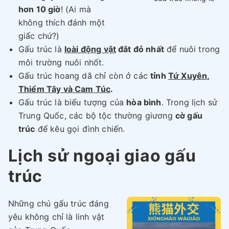
hơn 10 giờ
! (Ai mà
không thích đánh một
giấc chứ?)
Gấu trúc là
loài động vật
đắt đỏ nhất
để nuôi trong
môi trường nuôi nhốt.
Gấu trúc hoang dã chỉ còn ở các
tỉnh
Tứ Xuyên,
Thiểm Tây và Cam Túc
.
Gấu trúc là biểu tượng của
hòa bình
. Trong lịch sử
Trung Quốc, các bộ tộc thường giương
cờ gấu
trúc
để kêu gọi đình chiến.
Lịch sử ngoại giao gấu
trúc
Những chú gấu trúc đáng
yêu không chỉ là linh vật