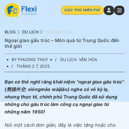
HỌC THỬ MIỄN PHÍ
BLOG
DU LỊCH
THIS ARTICLE
Ngoại giao gấu trúc – Món quà từ Trung Quốc đến
thế giới
BY PHUONG THUY
DU LỊCH
VĂN HÓA
THÁNG 2 7, 2025
Bạn có thể nghĩ rằng khái niệm “ngoại giao gấu trúc”
(
熊猫外交: xióngmāo wàijiāo
) nghe có vẻ kỳ lạ,
nhưng thực tế, chính phủ Trung Quốc đã sử dụng
những chú gấu trúc làm công cụ ngoại giao từ
những năm 1950!
Nói một cách đơn giản, đây là việc tặng hoặc cho