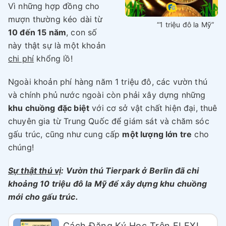
Vì những hợp đồng cho
mượn thường kéo dài từ
“1 triệu đô la Mỹ”
10 đến 15 năm
, con số
này thật sự là một khoản
chi phí
khổng lồ!
Ngoài khoản phí hàng năm 1 triệu đô, các vườn thú
và chính phủ nước ngoài còn phải xây dựng những
khu chuồng đặc biệt
với cơ sở vật chất hiện đại, thuê
chuyên gia từ Trung Quốc để giám sát và chăm sóc
gấu trúc, cũng như cung cấp
một lượng lớn tre
cho
chúng!
Sự thật thú vị
: Vườn thú Tierpark ở Berlin đã chi
khoảng 10 triệu đô la Mỹ để xây dựng khu chuồng
mới cho gấu trúc.
Cách Đăng Ký Học Trên FLEXI