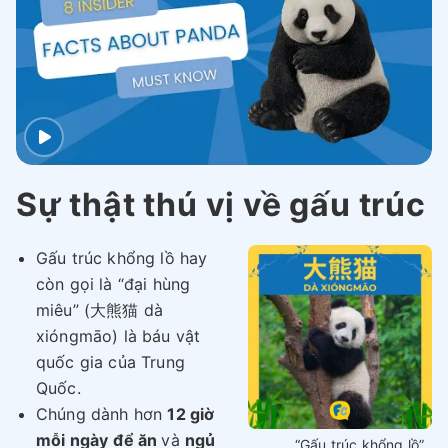
Sự thật thú vị về gấu trúc
Gấu trúc khổng lồ hay
còn gọi là “đại hùng
miêu” (大熊猫 dà
xióngmāo) là báu vật
quốc gia của Trung
Quốc.
Chúng dành hơn
12 giờ
mỗi ngày
để ăn
và
ngủ
“Gấu trúc khổng lồ”