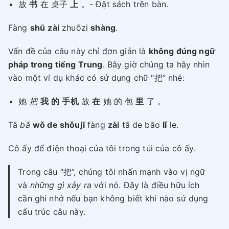
放
书
在 桌子
上
。- Đặt sách trên bàn.
Fàng
shū
zài
zhuōzi
shàng
.
Vấn đề của câu này chỉ đơn giản là
không đúng ngữ
pháp trong tiếng Trung
. Bây giờ chúng ta hãy nhìn
vào một ví dụ khác có sử dụng chữ “把” nhé:
她
把
我
的
手机
放
在
她 的 包
里
了 。
Tā
bǎ
wǒ de shǒujī
fàng
zài
tā de bāo
lǐ
le.
Cô ấy để điện thoại của tôi trong túi của cô ấy.
Trong câu “把”, chúng tôi nhấn mạnh vào vị ngữ
và
những gì xảy ra
với nó. Đây là điều hữu ích
cần ghi nhớ nếu bạn không biết khi nào sử dụng
cấu trúc câu này.