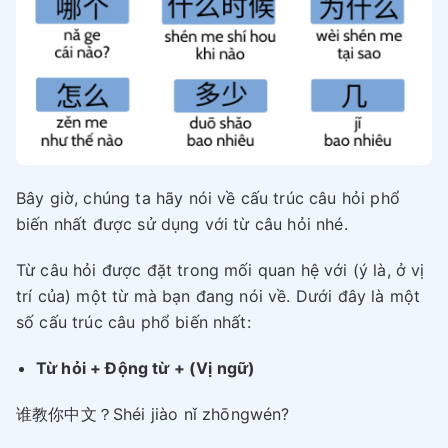
Bây giờ, chúng ta hãy nói về cấu trúc câu hỏi phổ
biến nhất được sử dụng với từ câu hỏi nhé.
Từ câu hỏi được đặt trong mối quan hệ với (ý là, ở vị
trí của) một từ mà bạn đang nói về. Dưới đây là một
số cấu trúc câu phổ biến nhất:
Từ hỏi + Động từ + (Vị ngữ)
谁教你中文？Shéi jiào nǐ zhōngwén?