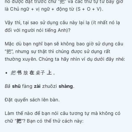
nó được đặt trước chữ “把” và các thứ tự từ bây giờ
là Chủ ngữ + vị ngữ + động từ (S + O + V).
Vậy thì, tại sao sử dụng câu này lại lạ (ít nhất nó lạ
đối với người nói tiếng Anh)?
Mặc dù bạn nghĩ bạn sẽ không bao giờ sử dụng câu
“把”, nhưng sự thật thì chúng được sử dụng rất
thường xuyên. Chúng ta hãy nhìn ví dụ dưới đây nhé:
把
书
放
在
桌子
上
。
Bǎ
shū
fàng
zài
zhuōzi
shàng
.
Đặt quyển sách lên bàn.
Làm thế nào để bạn nói câu tương tự mà không có
chữ “
把
“? Bạn có thể thử cách này: