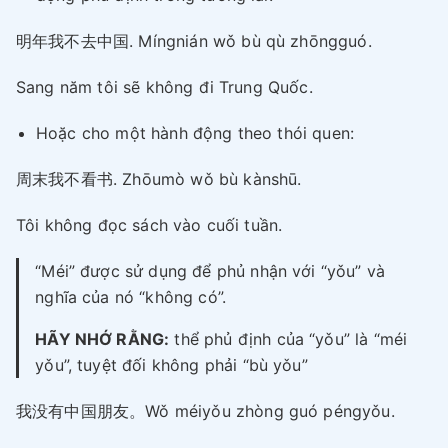
明年我不去中国. Míngnián wǒ bù qù zhōngguó.
Sang năm tôi sẽ không đi Trung Quốc.
Hoặc cho một hành động theo thói quen:
周末我不看书. Zhōumò wǒ bù kànshū.
Tôi không đọc sách vào cuối tuần.
“Méi” được sử dụng để phủ nhận với “yǒu” và
nghĩa của nó “không có”.
HÃY NHỚ RẰNG:
thể phủ định của “yǒu” là “méi
yǒu”, tuyệt đối không phải “bù yǒu”
我没有中国朋友。Wǒ méiyǒu zhòng guó péngyǒu.