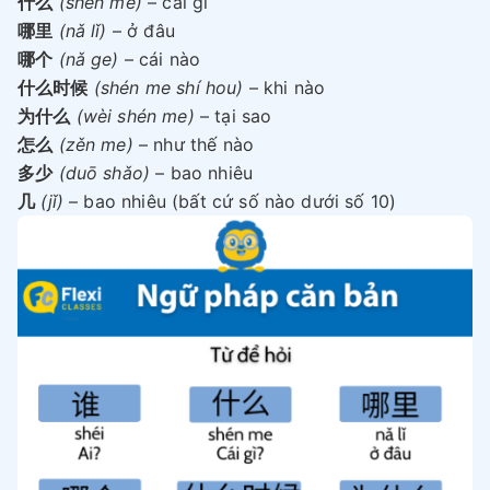
什么
(shén me)
– cái gì
哪里
(nǎ lǐ)
– ở đâu
哪个
(nǎ ge)
– cái nào
什么时候
(shén me shí hou)
– khi nào
为什么
(wèi shén me)
– tại sao
怎么
(zěn me)
– như thế nào
多少
(duō shǎo)
– bao nhiêu
几
(jǐ)
– bao nhiêu (bất cứ số nào dưới số 10)