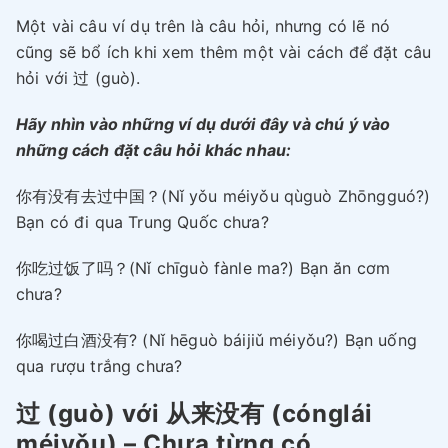
Một vài câu ví dụ trên là câu hỏi, nhưng có lẽ nó
cũng sẽ bổ ích khi xem thêm một vài cách để đặt câu
hỏi với 过 (guò).
Hãy nhìn vào những ví dụ dưới đây và chú ý vào
những cách đặt câu hỏi khác nhau:
你有没有去过中国？(Nǐ yǒu méiyǒu qùguò Zhōngguó?)
Bạn có đi qua Trung Quốc chưa?
你吃过饭了吗？(Nǐ chīguò fànle ma?) Bạn ăn cơm
chưa?
你喝过白酒没有? (Nǐ hēguò báijiǔ méiyǒu?) Bạn uống
qua rượu trắng chưa?
过 (guò) với 从来没有 (cónglái
méiyǒu) – Chưa từng có