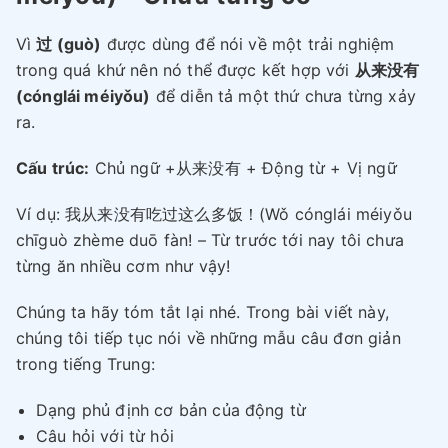
Vì
过 (guò)
được dùng để nói về một trải nghiệm
trong quá khứ nên nó thể được kết hợp với
从来没有
(cónglái méiyǒu)
để diễn tả một thứ chưa từng xảy
ra.
Cấu trúc:
Chủ ngữ +从来没有 + Động từ + Vị ngữ
Ví dụ: 我从来没有吃过这么多饭！(Wǒ cónglái méiyǒu
chīguò zhème duō fàn! – Từ trước tới nay tôi chưa
từng ăn nhiều cơm như vậy!
Chúng ta hãy tóm tắt lại nhé. Trong bài viết này,
chúng tôi tiếp tục nói về những mẫu câu đơn giản
trong tiếng Trung:
Dạng phủ định cơ bản của động từ
Câu hỏi với từ hỏi