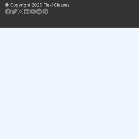
© Copyright 2026 Flexi Classes
Facebook
Twitter
Instagram
Linkedin
Youtube
Reddit
Pinterest