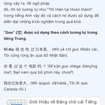
từng xảy ra. Về ngữ pháp
đó, thì nó tương tự như “Thì Hiện tại Hoàn thành”
trong tiếng Anh vậy đó và cách nó được sử dụng để
diễn đạt những kinh nghiệm trong quá khứ.
“Guo” (过
)
được sử dụng theo cách tương tự trong
tiếng Trung.
Ví dụ:
我 也 吃
过
日本菜。 (Wǒ yě chī
guo
Rìběn cài.,
Tôi cũng từng ăn qua đồ Nhật Bản).
你 看
过
这 个 电影 吗 ？ (Nǐ kàn
guo
zhège diànyǐng
ma?; Bạn xem qua bộ phim này chưa?)
我去过加拿大。(Wǒ qùguò Jiā’nádà., Tôi đi qua
Canada rồi.)
Giới thiệu về Bảng chữ cái Tiếng