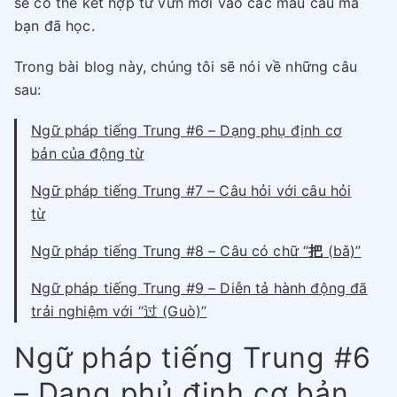
sẽ có thể kết hợp từ vừn mới vào các mẫu câu mà
bạn đã học.
Trong bài blog này, chúng tôi sẽ nói về những câu
sau:
Ngữ pháp tiếng Trung #6 – Dạng phụ định cơ
bản của động từ
Ngữ pháp tiếng Trung
#7 – Câu hỏi với câu hỏi
từ
Ngữ pháp tiếng Trung #8 – Câu có chữ “
把
(bǎ)”
Ngữ pháp tiếng Trung #9 – Diễn tả hành động đã
trải nghiệm với “过 (Guò)”
Ngữ pháp tiếng Trung #6
– Dạng phủ định cơ bản