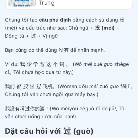
Trung
Chúng tôi tạo
câu phủ định
bằng cách sử dụng 没
(méi) và cấu trúc như sau: Chủ ngữ +
没 (méi)
+
Động từ + 过 + Vị ngữ
Bạn cũng có thể dùng 没有 để nhấn mạnh.
Ví dụ: 我
没
学
过
这 个 词 。 (Wǒ
méi
xué
guo
zhège
cí., Tôi chưa học qua từ này.)
我们 都
没
坐
过
飞机。(Wǒmen dōu
méi
zuò
guo
fēijī.,
Chúng tôi vẫn chưa ngồi qua máy bay.)
我没有喝过你的酒！(Wǒ méiyǒu hēguò nǐ de jiǔ!, Tôi
vẫn chưa uống rượu của bạn!)
Đặt câu hỏi với 过 (guò)