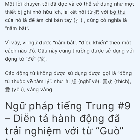
Một lời khuyên tôi đã đọc và có thể sử dụng như một
thiết bị ghi nhớ hữu ích, là kết nối từ 把 với
bộ thủ
của nó là để ám chỉ bàn tay (扌) , cũng có nghĩa là
“nắm bắt”.
Vì vậy, vị ngữ được “nắm bắt”, “điều khiển” theo một
cách nào đó. Câu này cũng thường được sử dụng với
động từ “để” (放).
Các động từ không được sử dụng được gọi là “động
từ thuộc về tâm lý”. như là: 想 (nghĩ về), 喜欢 (thích),
爱 (yêu), vâng vâng.
Ngữ pháp tiếng Trung
#9
– Diễn tả hành động đã
trải nghiệm với từ “Guò”