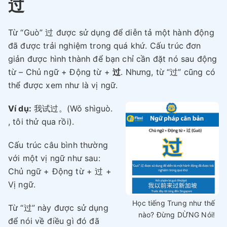
过
Từ “Guò” 过 được sử dụng để diễn tả một hành động
đã được trải nghiệm trong quá khứ. Cấu trúc đơn
giản được hình thành để bạn chỉ cần đặt nó sau động
từ – Chủ ngữ + Động từ +
过
. Nhưng, từ “过” cũng có
thể được xem như là vị ngữ.
Ví dụ:
我试过。(Wǒ shìguò.
, tôi thử qua rồi).
Cấu trúc câu bình thường
với một vị ngữ như sau:
Chủ ngữ + Động từ + 过 +
Vị ngữ.
Học tiếng Trung như thế
Từ “过” này được sử dụng
nào? Đừng DỪNG Nói!
để nói về điều gì đó đã