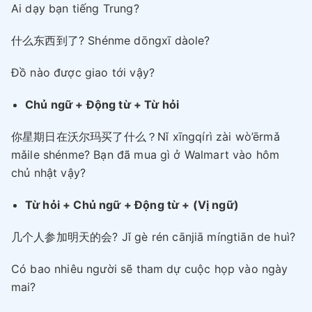
Ai dạy bạn tiếng Trung?
什么东西到了? Shénme dōngxī dàole?
Đồ nào được giao tới vậy?
Chủ ngữ + Động từ + Từ hỏi
你星期日在沃尔玛买了什么？Nǐ xīngqírì zài wò’ērmǎ
mǎile shénme? Bạn đã mua gì ở Walmart vào hôm
chủ nhật vậy?
Từ hỏi + Chủ ngữ + Động từ + (Vị ngữ)
几个人参加明天的会? Jǐ gè rén cānjiā míngtiān de huì?
Có bao nhiêu người sẽ tham dự cuộc họp vào ngày
mai?