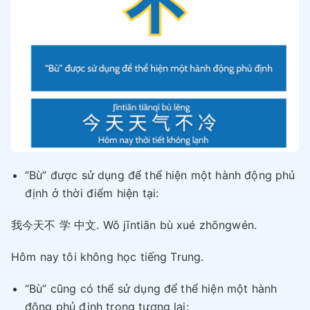
“Bù” được sử dụng để thể hiện một hành động phủ
định ở thời điểm hiện tại:
我今天不 学 中文. Wǒ jīntiān bù xué zhōngwén.
Hôm nay tôi không học tiếng Trung.
“Bù” cũng có thể sử dụng để thể hiện một hành
động phủ định trong tương lai: