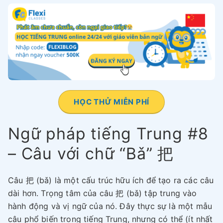
HỌC THỬ MIỄN PHÍ
Ngữ pháp tiếng Trung #8
– Câu với chữ “Bǎ” 把
Câu 把 (bǎ) là một cấu trúc hữu ích để tạo ra các câu
dài hơn. Trọng tâm của câu 把 (bǎ) tập trung vào
hành động và vị ngữ của nó. Đây thực sự là một mẫu
câu phổ biến trong tiếng Trung, nhưng có thể (ít nhất