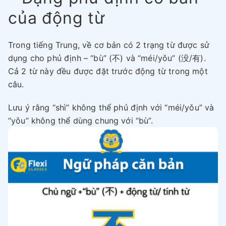
của động từ
Trong tiếng Trung, về cơ bản có 2 trạng từ được sử
dụng cho phủ định – “bù” (不) và “méi/yǒu” (没/有).
Cả 2 từ này đều được đặt trước động từ trong một
câu.
Lưu ý rằng “shì” không thể phủ định với “méi/yǒu” và
“yǒu” không thể dùng chung với “bù”.