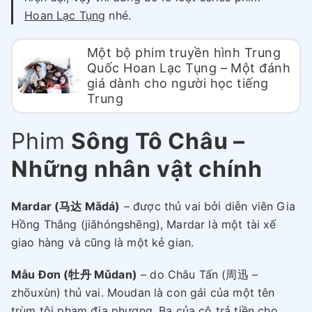
Hoan Lạc Tụng
nhé.
Một bộ phim truyền hình Trung
Quốc Hoan Lạc Tụng – Một đánh
giá dành cho người học tiếng
Trung
Phim
Sông Tô Châu –
Những nhân vật chính
Mardar (马达 Mǎdá)
– được thủ vai bởi diễn viên Gia
Hồng Thắng (jiǎhóngshēng), Mardar là một tài xế
giao hàng và cũng là một kẻ gian.
Mẫu Đơn (牡丹 Mǔdan)
– do Châu Tấn (周迅 –
zhōuxùn) thủ vai. Moudan là con gái của một tên
trùm tội phạm địa phương. Ba của cô trả tiền cho