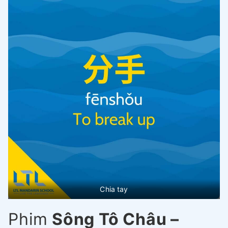
Chia tay
Phim
Sông Tô Châu –