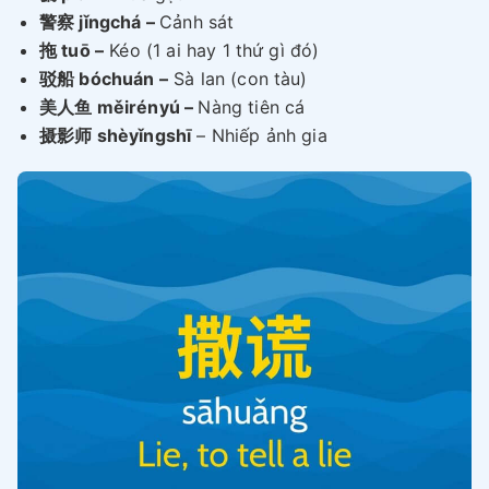
警察 jǐngchá –
Cảnh sát
拖 tuō –
Kéo (1 ai hay 1 thứ gì đó)
驳船 bóchuán –
Sà lan (con tàu)
美人鱼 měirényú –
Nàng tiên cá
摄影师 shèyǐngshī
– Nhiếp ảnh gia