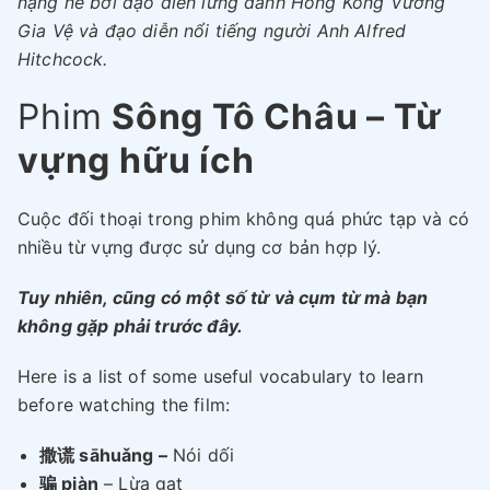
nặng nề bởi đạo diễn lừng danh Hồng Kông Vương
Gia Vệ và đạo diễn nổi tiếng người Anh Alfred
Hitchcock.
Phim
Sông Tô Châu – Từ
vựng hữu ích
Cuộc đối thoại trong phim không quá phức tạp và có
nhiều từ vựng được sử dụng cơ bản hợp lý.
Tuy nhiên, cũng có một số từ và cụm từ mà bạn
không gặp phải trước đây.
Here is a list of some useful vocabulary to learn
before watching the film:
撒谎 sāhuǎng –
Nói dối
骗 piàn
– Lừa gạt