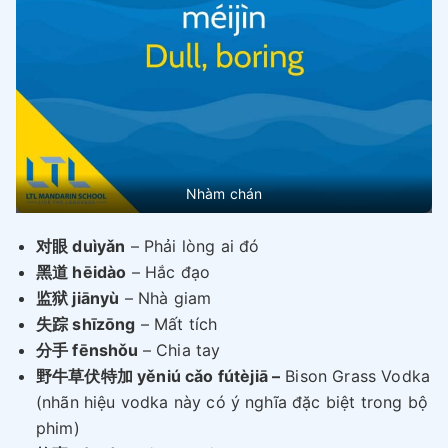
Nhàm chán
对眼 duìyǎn
– Phải lòng ai đó
黑道 hēidào
– Hắc đạo
监狱 jiānyù
– Nhà giam
失踪 shīzōng
– Mất tích
分手 fēnshǒu
– Chia tay
野牛草伏特加 yěniú cǎo fútèjiā –
Bison Grass Vodka
(nhãn hiệu vodka này có ý nghĩa đặc biệt trong bộ
phim)