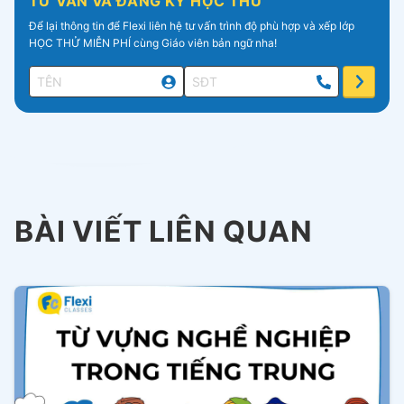
TƯ VẤN VÀ ĐĂNG KÝ HỌC THỬ
Để lại thông tin để Flexi liên hệ tư vấn trình độ phù hợp và xếp lớp
HỌC THỬ MIỄN PHÍ cùng Giáo viên bản ngữ nha!
BÀI VIẾT LIÊN QUAN