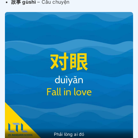
故事 gùshì
– Câu chuyện
Phải lòng ai đó