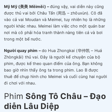
Mỹ Mỹ (美美 Měiměi) –
đúng vậy, vai diễn này cũng
được thủ vai bởi Châu Tấn (周迅 – zhōuxùn). Cô đã
vào cả vai Moudan và Meimei, tuy nhiên họ là những
người khác nhau. Meimei làm việc cho một quán bar
nơi mà cô phải hóa tranh thành nàng tiên cá và bơi
trong một bể nước.
Người quay phim –
do Hua Zhongkai (华仲凯 – Huá
Zhòngkǎi) thủ vai. Đây là người kể chuyện của bộ
phim, được kể theo quan điểm của ông. Bạn không
bao giờ nhìn thấy ông ta trong phim. Lao B được
thuê để chụp hình cho Meimei và cuối cùng hai người
đi chơi với nhau.
Phim
Sông Tô Châu – Đạo
diễn Lâu Diệp