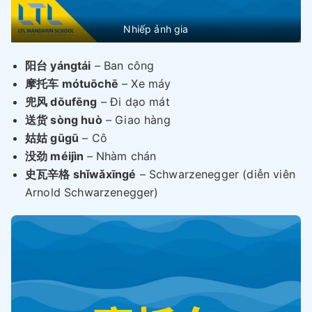
Nhiếp ảnh gia
阳台 yángtái
– Ban công
摩托车 mótuōchē
– Xe máy
兜风 dōufēng
– Đi dạo mát
送货 sòng huò
– Giao hàng
姑姑 gūgū
– Cô
没劲 méijìn
– Nhàm chán
史瓦辛格 shǐwǎxīngé
– Schwarzenegger (diễn viên
Arnold Schwarzenegger)