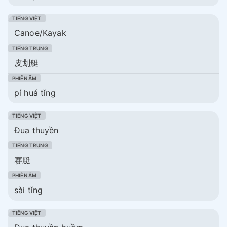
Canoe/Kayak
皮划艇
pí huá tǐng
Đua thuyền
赛艇
sài tǐng