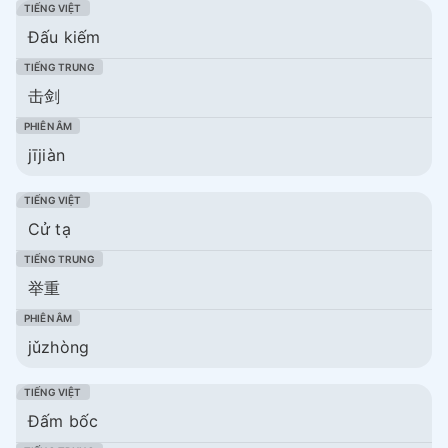
Đấu kiếm
击剑
jījiàn
Cử tạ
举重
jǔzhòng
Đấm bốc