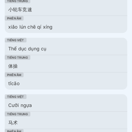
小轮车竞速
xiǎo lún chē qí xíng
Thể dục dụng cụ
体操
tǐcāo
Cưỡi ngựa
马术