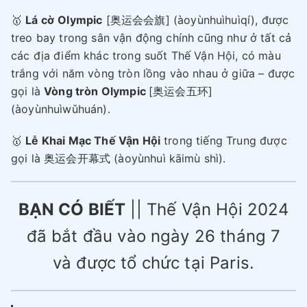
🥇
Lá cờ
Olympic
[奥运会会旗] (àoyùnhuìhuìqí), được
treo bay trong sân vận động chính cũng như ở tất cả
các địa điểm khác trong suốt Thế Vận Hội, có màu
trắng với năm vòng tròn lồng vào nhau ở giữa – được
gọi là
Vòng tròn Olympic
[奥运会五环]
(àoyùnhuìwǔhuán).
🥇
Lễ Khai Mạc Thế Vận Hội
trong tiếng Trung được
gọi là 奥运会开幕式 (àoyùnhuì kāimù shì).
BẠN CÓ BIẾT
|| Thế Vận Hội 2024
đã bắt đầu vào ngày 26 tháng 7
và được tổ chức tại Paris.