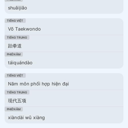
shuāijiāo
Võ Taekwondo
跆拳道
táiquándào
Năm môn phối hợp hiện đại
现代五项
xiàndài wǔ xiàng