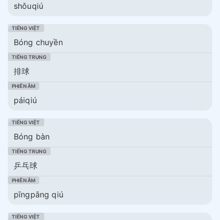
shǒuqiú
Bóng chuyền
排球
páiqiú
Bóng bàn
乒乓球
pīngpāng qiú