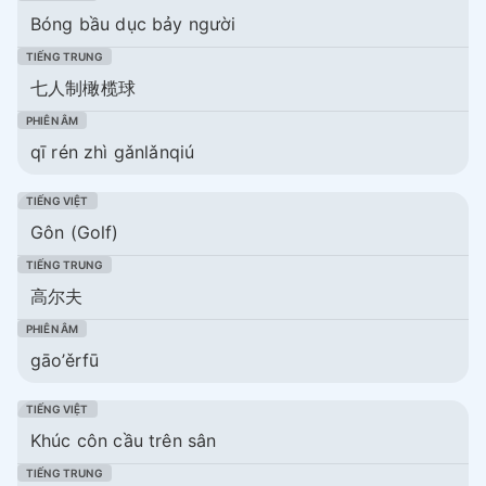
Bóng bầu dục bảy người
七人制橄榄球
qī rén zhì gǎnlǎnqiú
Gôn (Golf)
高尔夫
gāo’ěrfū
Khúc côn cầu trên sân