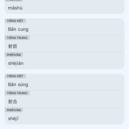
mǎshù
Bắn cung
射箭
shèjiàn
Bắn súng
射击
shèjī