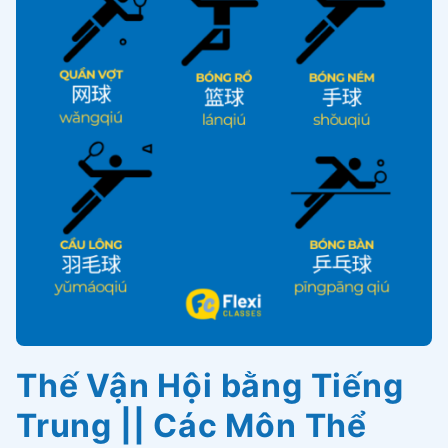
Thế Vận Hội bằng Tiếng
Trung || Các Môn Thể