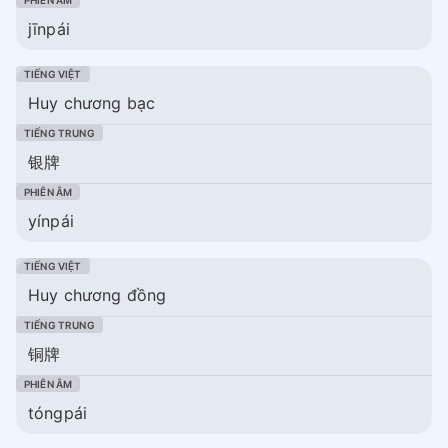
jīnpái
Huy chương bạc
银牌
yínpái
Huy chương đồng
铜牌
tóngpái