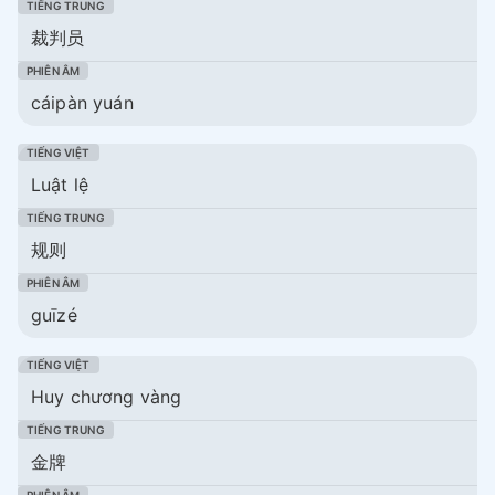
裁判员
cáipàn yuán
Luật lệ
规则
guīzé
Huy chương vàng
金牌