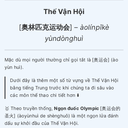
Thế Vận Hội
[
奥林匹克运动会
] –
àolínpǐkè
yùndònghuì
Mặc dù mọi người thường chỉ gọi tắt là
[奥运会] (ào
yùn huì).
Dưới đây là thêm một số từ vựng về Thế Vận Hội
bằng tiếng Trung trước khi chúng ta đi sâu vào
các môn thể thao chi tiết hơn ⬇️
🥇 Theo truyền thống,
Ngọn đuốc
Olympic
[奥运会的
圣火] (àoyùnhuì de shènghuǒ) là một ngọn lửa đánh
dấu sự khởi đầu của Thế Vận Hội.