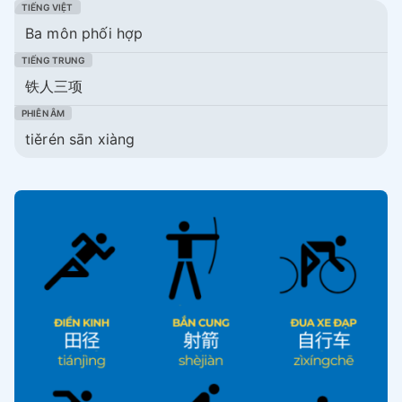
Ba môn phối hợp
铁人三项
tiěrén sān xiàng