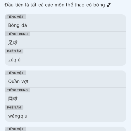
Đầu tiên là tất cả các môn thể thao có bóng 🏀
Bóng đá
足球
zúqiú
Quần vợt
网球
wǎngqiú