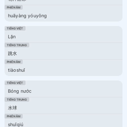
huāyàng yóuyǒng
Lặn
跳水
tiàoshuǐ
Bóng nước
水球
shuǐqiú