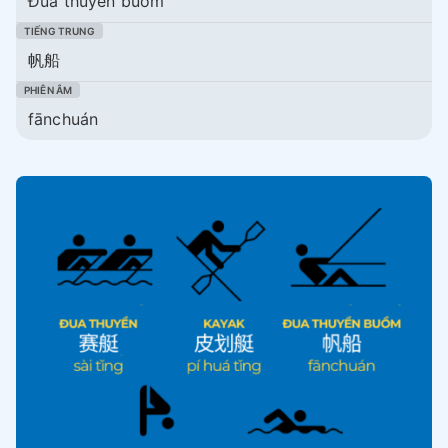
Đua thuyền buồm
帆船
fānchuán