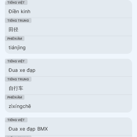
Điền kinh
田径
tiánjìng
Đua xe đạp
自行车
zìxíngchē
Đua xe đạp BMX