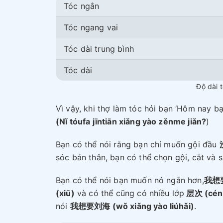
Tóc ngắn
Tóc ngang vai
Tóc dài trung bình
Tóc dài
Độ dài 
Vì vậy, khi thợ làm tóc hỏi bạn ‘Hôm nay 
(Nǐ tóufa jīntiān xiǎng yào zěnme jiǎn?
)
Bạn có thể nói rằng bạn chỉ muốn gội đầu
sóc bản thân, bạn có thể chọn gội, cắt và
Bạn có thể nói bạn muốn nó ngắn hơn,
我想要剪
(xiū)
và có thể cũng có nhiều lớp
层次 (cén
nói
我想要刘海 (wǒ xiǎng yào liúhǎi)
.