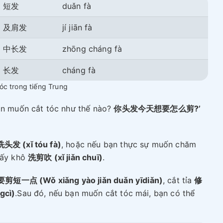
短发
duǎn fà
及肩发
jí jiān fà
中长发
zhōng cháng fà
长发
cháng fà
tóc trong tiếng Trung
bạn muốn cắt tóc như thế nào?
你头发今天想要怎么剪?’
洗头发 (xǐ tóu fà)
, hoặc nếu bạn thực sự muốn chăm
 sấy khô
洗剪吹 (xǐ jiǎn chuī)
.
短一点 (Wǒ xiǎng yào jiǎn duǎn yīdiǎn)
, cắt tỉa
修
gcì)
.Sau đó, nếu bạn muốn cắt tóc mái, bạn có thể