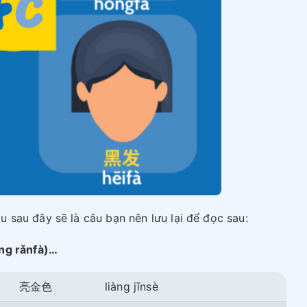
sau đây sẽ là câu bạn nên lưu lại để đọc sau:
g rǎnfà)…
亮金色
liàng jīnsè