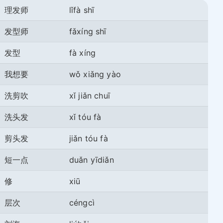
理发师
lǐfà shī
发型师
fǎxíng shī
发型
fà xíng
我想要
wǒ xiǎng yào
洗剪吹
xǐ jiǎn chuī
洗头发
xǐ tóu fà
剪头发
jiǎn tóu fà
短一点
duǎn yīdiǎn
修
xiū
层次
céngcì