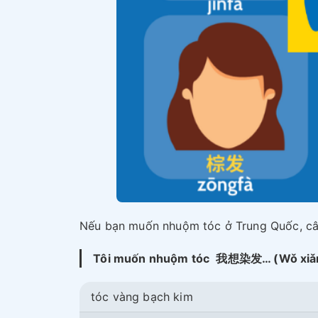
Nếu bạn muốn nhuộm tóc ở Trung Quốc, câu 
Tôi muốn nhuộm tóc
我想染发… (Wǒ xiǎn
tóc vàng bạch kim