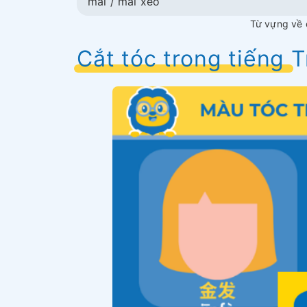
mái / mái xéo
Từ vựng về c
Cắt tóc trong tiếng 