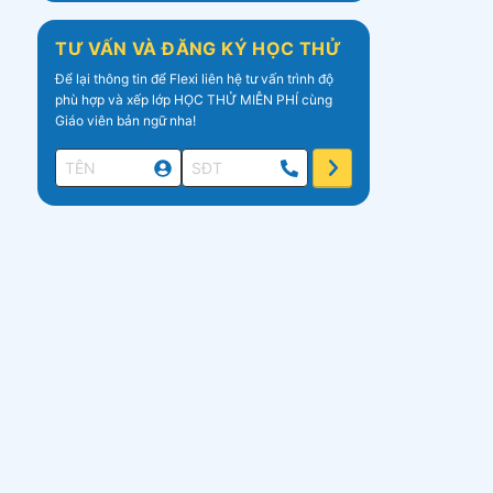
TƯ VẤN VÀ ĐĂNG KÝ HỌC THỬ
Để lại thông tin để Flexi liên hệ tư vấn trình độ
phù hợp và xếp lớp HỌC THỬ MIỄN PHÍ cùng
Giáo viên bản ngữ nha!