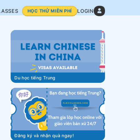
LASSES
LOGIN
HỌC THỬ MIỄN PHÍ
Du học tiếng Trung
Đăng ký và nhận quà ngay!