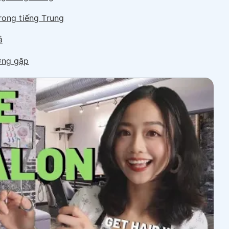
rong tiếng Trung
ả
ờng gặp