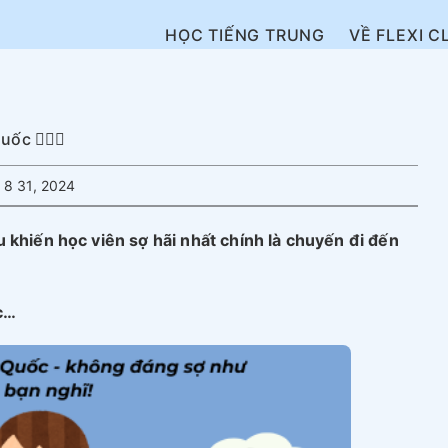
HỌC TIẾNG TRUNG
VỀ FLEXI C
c 💇🏾‍♀️
8 31, 2024
 khiến học viên sợ hãi nhất chính là chuyến đi đến
úc…