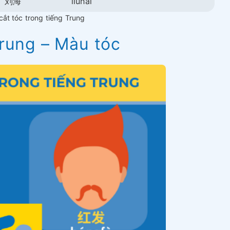
刘海
liúhǎi
ắt tóc trong tiếng Trung
Trung – Màu tóc