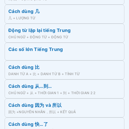
Cách dùng 几
几 + LƯỢNG TỪ
Động từ lặp lại tiếng Trung
CHỦ NGỮ + ĐỘNG TỪ + ĐỘNG TỪ
Các số lớn Tiếng Trung
Cách dùng 比
DANH TỪ A + 比 + DANH TỪ B + TÍNH TỪ
Cách dùng 从…到…
CHỦ NGỮ + 从 + THỜI GIAN 1 + 到 + THỜI GIAN 2 2
Cách dùng 因为 và 所以
因为 +NGUYÊN NHÂN，所以 + KẾT QUẢ
Cách dùng 快…了