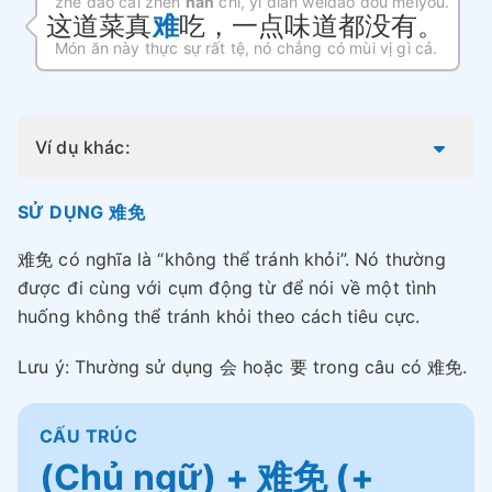
zhè dào cài zhēn
nán
chī, yì diǎn wèidào dōu méiyǒu.
这道菜真
难
吃，一点味道都没有。
Món ăn này thực sự rất tệ, nó chẳng có mùi vị gì cả.
Ví dụ khác:
SỬ DỤNG 难免
难免 có nghĩa là “không thể tránh khỏi”. Nó thường
được đi cùng với cụm động từ để nói về một tình
huống không thể tránh khỏi theo cách tiêu cực.
Lưu ý: Thường sử dụng 会 hoặc 要 trong câu có 难免.
CẤU TRÚC
(Chủ ngữ) + 难免 (+