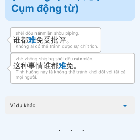
Cụm động từ)
shéi dōu
nán
miǎn shòu pīpíng.
谁都
难
免受批评。
Không ai có thể tránh được sự chỉ trích.
zhè zhǒng shìqíng shéi dōu
nán
miǎn.
这种事情谁都
难
免。
Tình huống này là không thể tránh khỏi đối với tất cả
mọi người.
Ví dụ khác