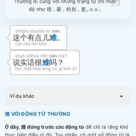
Thường đi cùng với những trạng tự chỉ mức
độ như 很，最，特别，更,..v..v…
zhège yǒudiǎn er
nán
.
这个有点儿
难
。
Cái này hơi khó.
shuō shíhuà hěn
nán
ma?
说实话很
难
吗？
Nói thật/thật lòng có gì khó à?
Ví dụ khác
难 VỚI ĐỘNG TỪ THƯỜNG
Ở đây, 难 đứng trước các động từ
để chỉ ra rằng khó
thực hiện điều gì đó. Tuy nhiên, có một số động từ là