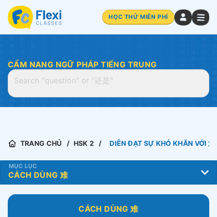
HỌC THỬ MIỄN PHÍ
CẨM NANG NGỮ PHÁP TIẾNG TRUNG
TRANG CHỦ
HSK 2
DIỄN ĐẠT SỰ KHÓ KHĂN VỚI 难
MỤC LỤC
CÁCH DÙNG 难