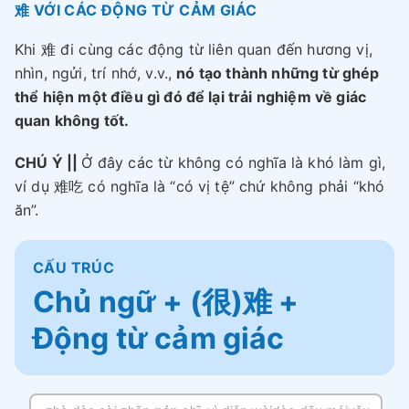
难 VỚI CÁC ĐỘNG TỪ CẢM GIÁC
Khi 难 đi cùng các động từ liên quan đến hương vị,
nhìn, ngửi, trí nhớ, v.v.,
nó tạo thành những từ ghép
thể hiện một điều gì đó để lại trải nghiệm về giác
quan không tốt.
CHÚ Ý ||
Ở đây các từ không có nghĩa là khó làm gì,
ví dụ 难吃 có nghĩa là “có vị tệ” chứ không phải “khó
ăn”.
CẤU TRÚC
Chủ ngữ + (很)难 +
Động từ cảm giác