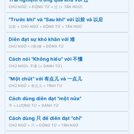
CHỦ NGỮ. + ĐỘNG TỪ + 过 (+ TÂN NGỮ)
"Trước khi" và "Sau khi" với 以前 và 以后
以前 + CHỦ NGỮ + ĐỘNG TỪ + TÂN NGỮ
Diễn đạt sự khó khăn với 难
CHỦ NGỮ + (很)难 + ĐỘNG TỪ
Cách nói "Không hiểu" với 不懂
CHỦ NGỮ+ 不懂 (+ DANH TỪ)
"Một chút" với 有点儿 và 一点儿
CHỦ NGỮ + 有点儿 + TÍNH TỪ
Cách dùng diễn đạt "một nửa"
半 + LƯỢNG TỪ + DANH TỪ
Cách dùng 只 để diễn đạt "chỉ"
CHỦ NGỮ + 只 + ĐỘNG TỪ + TÂN NGỮ