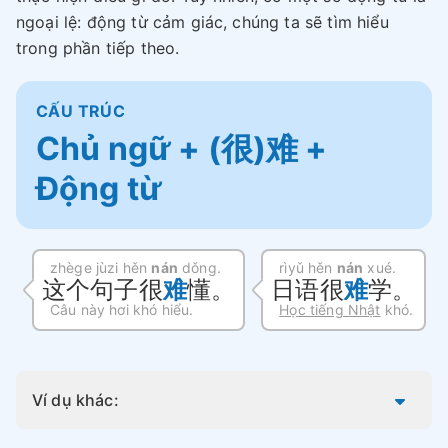
ngoại lệ: động từ cảm giác, chúng ta sẽ tìm hiểu
trong phần tiếp theo.
CẤU TRÚC
Chủ ngữ + (很)难 +
Động từ
zhège jùzi hěn
nán
dǒng.
rìyǔ hěn
nán
xué.
这个句子很
难
懂。
日语很
难
学。
Câu này hơi khó hiểu.
Học tiếng Nhật
khó.
Ví dụ khác: