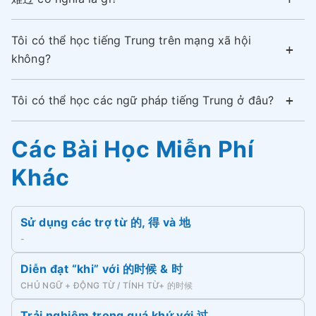
Tôi có thể học tiếng Trung trên mạng xã hội
không?
Tôi có thể học các ngữ pháp tiếng Trung ở đâu?
Các Bài Học Miễn Phí
Khác
Sử dụng các trợ từ 的, 得 và 地
-
Diễn đạt “khi” với 的时候 & 时
CHỦ NGỮ + ĐỘNG TỪ / TÍNH TỪ+ 的时候
Trải nghiệm trong quá khứ với 过