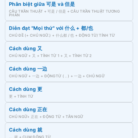
Phân biệt giữa 可是 và 但是
CÂU TRẦN THUẬT + 可是 / 但是 + CÂU TRẦN THUẬT TƯƠNG
PHẢN
Diễn đạt "Mọi thứ" với 什么 + 都/也
CHỦ ĐỀ (+ CHỦ NGỮ.) + 什么都 / 也 + ĐỘNG TỪ/ TÍNH TỪ
Cách dùng 又
CHỦ NGỮ + 又 + TÍNH TỪ 1 + 又 + TÍNH TỪ 2
Cách dùng 一边
CHỦ NGỮ + 一边 + ĐỘNGTỪ (，) + 一边 + CHỦ NGỮ
Cách dùng 更
更 + TÍNH TỪ
Cách dùng 正在
CHỦ NGỮ+ 正在 + ĐỘNG TỪ + TÂN NGỮ
Cách dùng 就
…, 就 + CỤM ĐỘNG TỪ