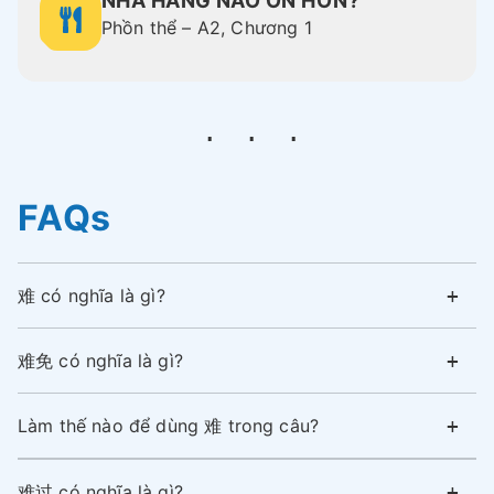
NHÀ HÀNG NÀO ỔN HƠN?
Phồn thể – A2, Chương 1
FAQs
难 có nghĩa là gì?
难免 có nghĩa là gì?
Làm thế nào để dùng 难 trong câu?
难过 có nghĩa là gì?