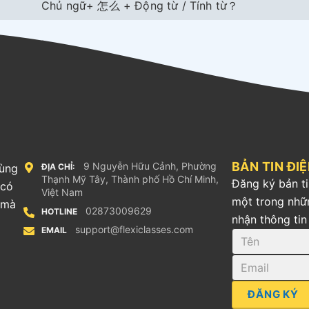
Chủ ngữ+ 怎么 + Động từ / Tính từ？
BẢN TIN ĐI
9 Nguyễn Hữu Cảnh, Phường
cùng
ĐỊA CHỈ:
Thạnh Mỹ Tây, Thành phố Hồ Chí Minh,
Đăng ký bản ti
 có
Việt Nam
một trong nhữ
 mà
02873009629
HOTLINE
nhận thông tin
support@flexiclasses.com
EMAIL
ĐĂNG KÝ