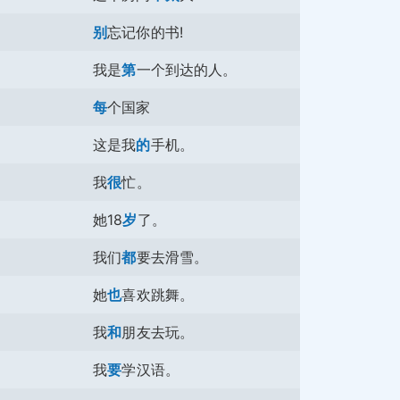
别
忘记你的书!
我是
第
一个到达的人。
每
个国家
这是我
的
手机。
我
很
忙。
她18
岁
了。
我们
都
要去滑雪。
她
也
喜欢跳舞。
我
和
朋友去玩。
我
要
学汉语。