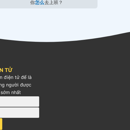
你
怎么
去上班？
ỆN TỬ
n điện tử để là
ng người được
 sớm nhất