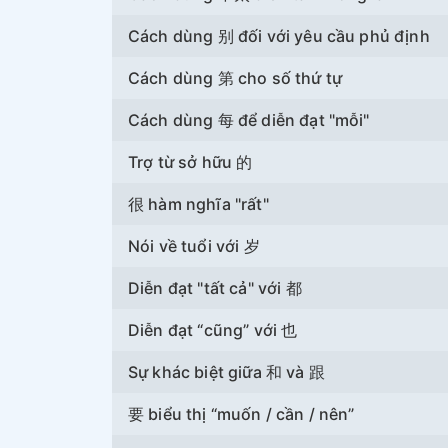
Cách dùng 别 đối với yêu cầu phủ định
Cách dùng 第 cho số thứ tự
Cách dùng 每 để diễn đạt "mỗi"
Trợ từ sở hữu 的
很 hàm nghĩa "rất"
Nói về tuổi với 岁
Diễn đạt "tất cả" với 都
Diễn đạt “cũng” với 也
Sự khác biệt giữa 和 và 跟
要 biểu thị “muốn / cần / nên”