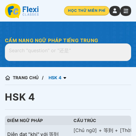
HỌC THỬ MIỄN PHÍ
CẨM NANG NGỮ PHÁP TIẾNG TRUNG
TRANG CHỦ
HSK 4
HSK 4
ĐIỂM NGỮ PHÁP
CẤU TRÚC
[Chủ ngữ] + 等到 + [Thời g
Diễn đạt "khi" với 等到