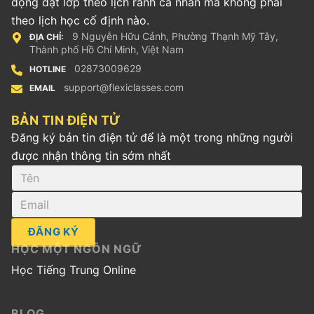
động đặt lớp theo lịch rảnh cá nhân mà không phải
theo lịch học cố định nào.
9 Nguyễn Hữu Cảnh, Phường Thạnh Mỹ Tây,
ĐỊA CHỈ:
Thành phố Hồ Chí Minh, Việt Nam
02873009629
HOTLINE
support@flexiclasses.com
EMAIL
BẢN TIN ĐIỆN TỬ
Đăng ký bản tin điện tử để là một trong những người
được nhận thông tin sớm nhất
ĐĂNG KÝ
HỌC MỘT NGÔN NGỮ
Học Tiếng Trung Online
BLOG