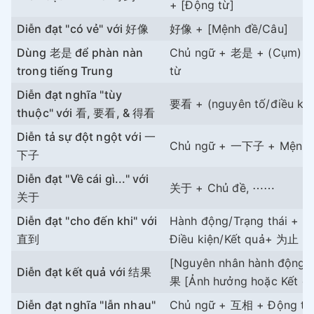
+ [Động từ]
Diễn đạt "có vẻ" với 好像
好像 + [Mệnh đề/Câu]
Dùng 老是 để phàn nàn
Chủ ngữ + 老是 + (Cụm) đ
trong tiếng Trung
từ
Diễn đạt nghĩa "tùy
要看 + (nguyên tố/điều kiệ
thuộc" với 看, 要看, & 得看
Diễn tả sự đột ngột với 一
Chủ ngữ + 一下子 + Mệnh 
下子
Diễn đạt "Về cái gì..." với
关于 + Chủ đề, ⋯⋯
关于
Diễn đạt "cho đến khi" với
Hành động/Trạng thái + 
直到
Điều kiện/Kết quả+ 为止
[Nguyên nhân hành động]
Diễn đạt kết quả với 结果
果 [Ảnh hưởng hoặc Kết q
Diễn đạt nghĩa "lẫn nhau"
Chủ ngữ + 互相 + Động từ