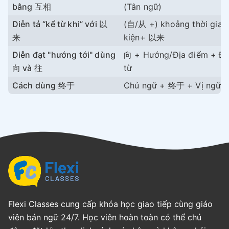
bằng 互相
(Tân ngữ)
Diễn tả “kể từ khi” với 以
(自/从 +) khoảng thời gian
来
kiện+ 以来
Diễn đạt "hướng tới" dùng
向 + Hướng/Địa điểm + Đ
向 và 往
từ
Cách dùng 终于
Chủ ngữ + 终于 + Vị ngữ 
Flexi Classes cung cấp khóa học giao tiếp cùng giáo
viên bản ngữ 24/7. Học viên hoàn toàn có thể chủ