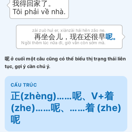
我得回家了。
Tôi phải về nhà.
zài zuò huì er, xiànzài hái hěn zǎo ne.
再坐会儿，现在还很早
呢。
Ngồi thêm lúc nữa đi, giờ vẫn còn sớm mà.
呢 ở cuối một câu cũng có thể biểu thị trạng thái liên
tục, gợi ý cần chú ý.
CẤU TRÚC
正(zhèng)……呢、V+着
(zhe)……呢、……着 (zhe)
呢