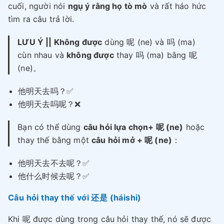
cuối, người nói
ngụ ý rằng họ tò mò
và rất háo hức
tìm ra câu trả lời.
LƯU Ý || Không được
dùng 呢 (ne) và 吗 (ma)
cùn nhau và
không được
thay 吗 (ma) bằng 呢
(ne)。
他明天去吗？✅
他明天去吗呢？❌
Bạn có thể dùng
câu hỏi lựa chọn+ 呢 (ne)
hoặc
thay thế bằng một
câu hỏi mở + 呢 (ne)
：
他明天去不去呢？✅
他什么时候去呢？✅
Câu hỏi thay thế với 还是 (háishi)
Khi 呢 được dùng trong câu hỏi thay thế, nó sẽ được