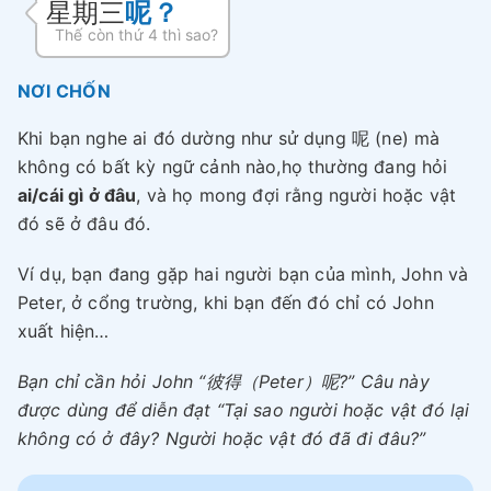
星期三
呢？
Thế còn thứ 4 thì sao?
NƠI CHỐN
Khi bạn nghe ai đó dường như sử dụng 呢 (ne) mà
không có bất kỳ ngữ cảnh nào,họ thường đang hỏi
ai/cái gì ở đâu
, và họ mong đợi rằng người hoặc vật
đó sẽ ở đâu đó.
Ví dụ, bạn đang gặp hai người bạn của mình, John và
Peter, ở cổng trường, khi bạn đến đó chỉ có John
xuất hiện…
Bạn chỉ cần hỏi John “彼得（Peter）呢?” Câu này
được dùng để diễn đạt “Tại sao người hoặc vật đó lại
không có ở đây? Người hoặc vật đó đã đi đâu?”