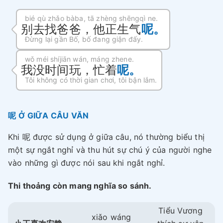
bié qù zhǎo bàba, tā zhèng shēngqì ne.
别去找爸爸，他正生气
呢。
Đừng lại gần Bố, bố đang giận đấy.
wǒ méi shíjiān wán, máng zhene.
我没时间玩，忙着
呢。
Tôi không có thời gian chơi, tôi bận lắm.
呢 Ở GIỮA CÂU VĂN
Khi 呢 được sử dụng ở giữa câu, nó thường biểu thị
một sự ngắt nghỉ và thu hút sự chú ý của người nghe
vào những gì được nói sau khi ngắt nghỉ.
Thi thoảng còn mang nghĩa so sánh.
Tiểu Vương
xiǎo wáng