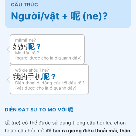
CẤU TRÚC
Người/vật + 呢 (ne)?
māmā ne?
妈妈
呢？
Mẹ đâu rồi?
(người được cho là ở quanh đây)
wǒ de shǒujī ne?
我的手机
呢？
Điện thoại di động
của tôi đâu rồi?
(vật được cho là ở quanh đây)
DIỄN ĐẠT SỰ TÒ MÒ VỚI 呢
呢 (ne) có thể được sử dụng trong câu hỏi lựa chọn
hoặc câu hỏi mở
để tạo ra giọng điệu thoải mái, thân