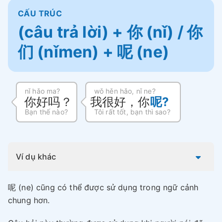
CẤU TRÚC
(câu trả lời) + 你 (nǐ) / 你
们 (nǐmen) + 呢 (ne)
nǐ hǎo ma?
wǒ hěn hǎo, nǐ ne?
你好吗？
我很好，你
呢?
Bạn thế nào?
Tôi rất tốt, bạn thì sao?
Ví dụ khác
呢 (ne) cũng có thể được sử dụng trong ngữ cảnh
chung hơn.