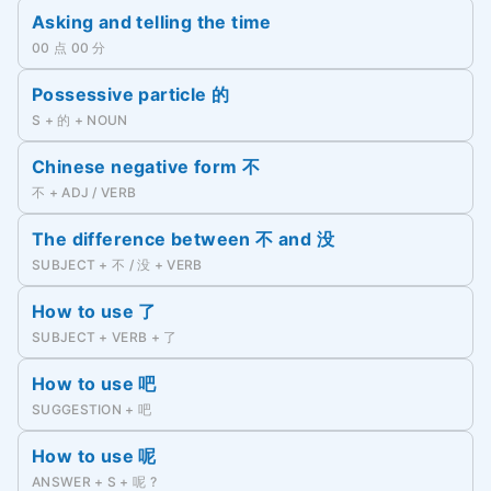
Asking and telling the time
00 点 00 分
Possessive particle 的
S + 的 + NOUN
Chinese negative form 不
不 + ADJ / VERB
The difference between 不 and 没
SUBJECT + 不 / 没 + VERB
How to use 了
SUBJECT + VERB + 了
How to use 吧
SUGGESTION + 吧
How to use 呢
ANSWER + S + 呢 ?