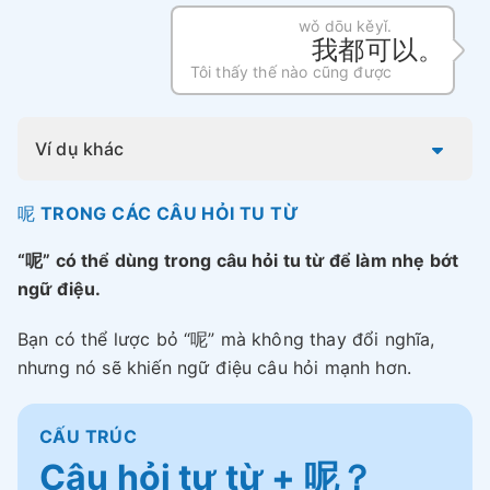
wǒ dōu kěyǐ.
我都可以。
Tôi thấy thế nào cũng được
Ví dụ khác
呢
TRONG CÁC CÂU HỎI TU TỪ
“呢” có thể dùng trong câu hỏi tu từ để làm nhẹ bớt
ngữ điệu.
Bạn có thể lược bỏ “呢” mà không thay đổi nghĩa,
nhưng nó sẽ khiến ngữ điệu câu hỏi mạnh hơn.
CẤU TRÚC
Câu hỏi tư từ + 呢？