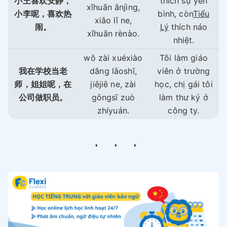
小王喜欢安静，
thích sự yên
xǐhuān ānjìng,
小李呢，喜欢热
bình, còn
Tiểu
xiǎo lǐ ne,
闹。
Lý
thích náo
xǐhuān rènào.
nhiệt.
wǒ zài xuéxiào
Tôi làm giáo
我在学校当老
dāng lǎoshī,
viên ở trường
师，姐姐呢，在
jiějiě ne, zài
học, chị gái tôi
公司做职员。
gōngsī zuò
làm thư ký ở
zhíyuán.
công ty.