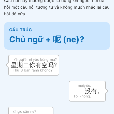
Câu hỏi này thường được sử dụng khi người nói đã
hỏi một câu hỏi tương tự và không muốn nhắc lại câu
hỏi đó nữa.
CẤU TRÚC
Chủ ngữ + 呢 (ne)?
xīngqí’èr nǐ yǒu kòng ma?
星期二你有空吗?
Thứ 3 bạn rảnh không?
méiyǒu.
没有。
Tôi không.
xīngqísān ne?