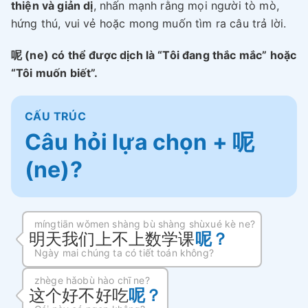
thiện và giản dị
, nhấn mạnh rằng mọi người tò mò,
hứng thú, vui vẻ hoặc mong muốn tìm ra câu trả lời.
呢 (ne) có thể được dịch là “Tôi đang thắc mắc” hoặc
“Tôi muốn biết”.
CẤU TRÚC
Câu hỏi lựa chọn + 呢
(ne)?
míngtiān wǒmen shàng bù shàng shùxué kè ne?
明天我们上不上数学课
呢？
Ngày mai chúng ta có tiết toán không?
zhège hǎobù hào chī ne?
这个好不好吃
呢？