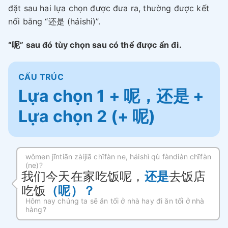
đặt sau hai lựa chọn được đưa ra, thường được kết
nối bằng “还是 (háishi)”.
“呢” sau đó tùy chọn sau có thể được ẩn đi.
CẤU TRÚC
Lựa chọn 1 + 呢，还是 +
Lựa chọn 2 (+ 呢)
wǒmen jīntiān zàijiā chīfàn ne, háishì qù fàndiàn chīfàn
(ne)?
我们今天在家吃饭呢，
还是
去饭店
吃饭
（呢）？
Hôm nay chúng ta sẽ ăn tối ở nhà hay đi ăn tối ở nhà
hàng?