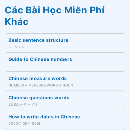
Các Bài Học Miễn Phí
Khác
Basic sentence structure
S + V + O
Guide to Chinese numbers
-
Chinese measure words
NUMBER + MEASURE WORD + NOUN
Chinese questions words
SUBJ. + 是 + 谁 ?
How to write dates in Chinese
0000年 00月 00日