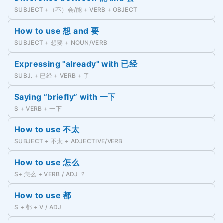
SUBJECT +（不）会/能 + VERB + OBJECT
How to use 想 and 要
SUBJECT + 想要 + NOUN/VERB
Expressing "already" with 已经
SUBJ. + 已经 + VERB + 了
Saying “briefly” with 一下
S + VERB + 一下
How to use 不太
SUBJECT + 不太 + ADJECTIVE/VERB
How to use 怎么
S+ 怎么 + VERB / ADJ ？
How to use 都
S + 都 + V / ADJ