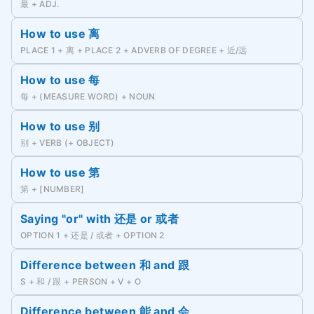
最 + ADJ.
How to use 离
PLACE 1 + 离 + PLACE 2 + ADVERB OF DEGREE + 近/远
How to use 每
每 + (MEASURE WORD) + NOUN
How to use 别
别 + VERB (+ OBJECT)
How to use 第
第 + [NUMBER]
Saying "or" with 还是 or 或者
OPTION 1 + 还是 / 或者 + OPTION 2
Difference between 和 and 跟
S + 和 / 跟 + PERSON + V + O
Difference between 能 and 会