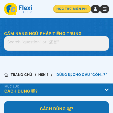
HỌC THỬ MIỄN PHÍ
CẨM NANG NGỮ PHÁP TIẾNG TRUNG
TRANG CHỦ
HSK 1
DÙNG 呢 CHO CÂU “CÒN…?”
MỤC LỤC
CÁCH DÙNG 呢?