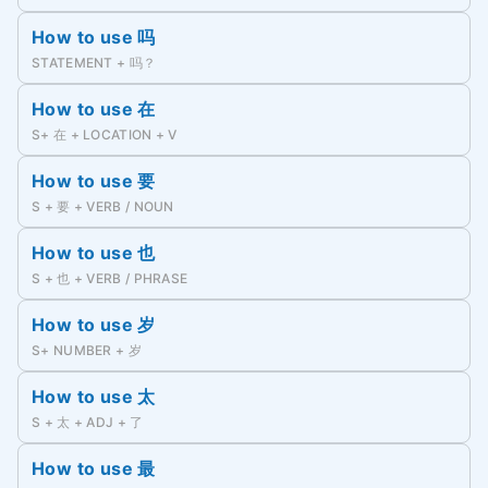
How to use 吗
STATEMENT + 吗？
How to use 在
S+ 在 + LOCATION + V
How to use 要
S + 要 + VERB / NOUN
How to use 也
S + 也 + VERB / PHRASE
How to use 岁
S+ NUMBER + 岁
How to use 太
S + 太 + ADJ + 了
How to use 最