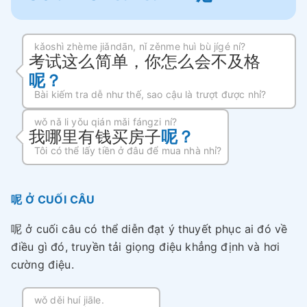
kǎoshì zhème jiǎndān, nǐ zěnme huì bù jígé ní?
考试这么简单，你怎么会不及格
呢？
Bài kiếm tra dễ như thế, sao cậu là trượt được nhỉ?
wǒ nǎ li yǒu qián mǎi fángzi ní?
我哪里有钱买房子
呢？
Tôi có thể lấy tiền ở đâu để mua nhà nhỉ?
呢 Ở CUỐI CÂU
呢 ở cuối câu có thể diễn đạt ý thuyết phục ai đó về
điều gì đó, truyền tải giọng điệu khẳng định và hơi
cường điệu.
wǒ děi huí jiāle.