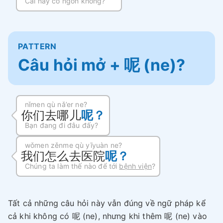
Cái này có ngon không?
PATTERN
Câu hỏi mở + 呢 (ne)?
nǐmen qù nǎ’er ne?
你们去哪儿
呢？
Bạn đang đi đâu đấy?
wǒmen zěnme qù yīyuàn ne?
我们怎么去医院
呢？
Chúng ta làm thế nào để tới
bệnh viện
?
Tất cả những câu hỏi này vẫn đúng về ngữ pháp kể
cả khi không có 呢 (ne), nhưng khi thêm 呢 (ne) vào