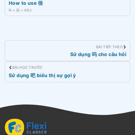
How to use 很
N + 很 + ADJ
BÀI TIẾP THEO
Sử dụng 吗 cho câu hỏi
BÀI HỌC TRƯỚC
Sử dụng 吧 biểu thị sự gợi ý