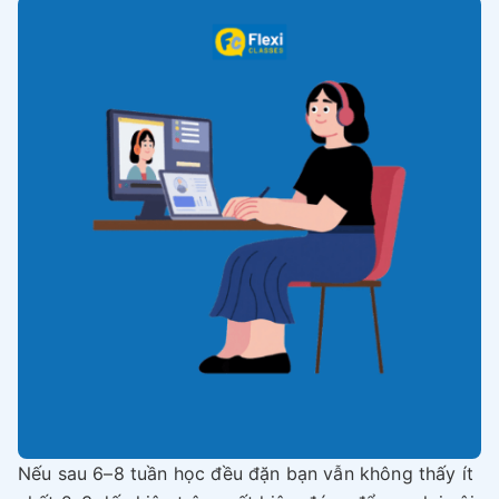
Nếu sau 6–8 tuần học đều đặn bạn vẫn không thấy ít