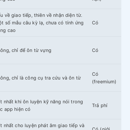
u về giao tiếp, thiên về nhận diện từ.
t số mẫu câu kỳ lạ, chưa có tính ứng
Có
ụng cao
ông, chỉ để ôn từ vựng
Có
Có
ông, chỉ là công cụ tra cứu và ôn từ
(freemium)
t nhất khi ôn luyện kỹ năng nói trong
Trả phí
c app hiện có
t nhất cho luyện phát âm giao tiếp và
Có (giới