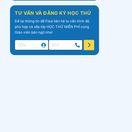
TƯ VẤN VÀ ĐĂNG KÝ HỌC THỬ
Để lại thông tin để Flexi liên hệ tư vấn trình độ
phù hợp và xếp lớp HỌC THỬ MIỄN PHÍ cùng
Giáo viên bản ngữ nha!