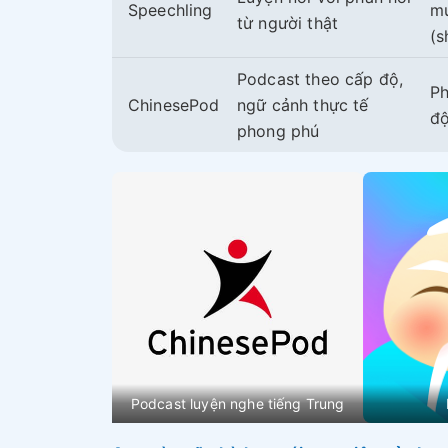
Speechling
mu
từ người thật
(s
Podcast theo cấp độ,
Ph
ChinesePod
ngữ cảnh thực tế
đ
phong phú
Podcast luyện nghe tiếng Trung