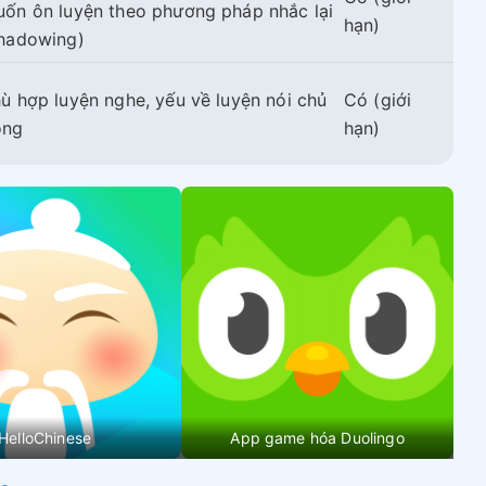
ốn ôn luyện theo phương pháp nhắc lại
hạn)
hadowing)
ù hợp luyện nghe, yếu về luyện nói chủ
Có (giới
ộng
hạn)
HelloChinese
App game hóa Duolingo