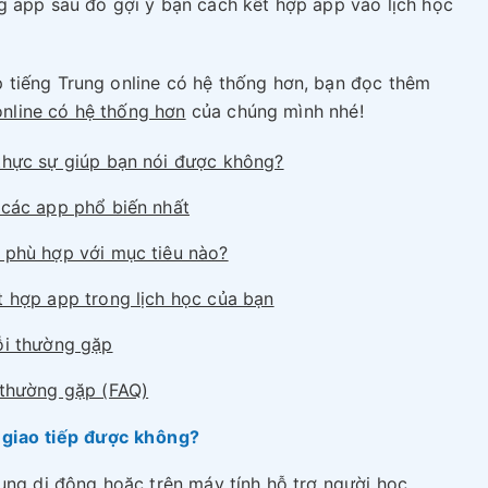
g app sau đó gợi ý bạn cách kết hợp app vào lịch học
 tiếng Trung online có hệ thống hơn, bạn đọc thêm
online có hệ thống hơn
của chúng mình nhé!
thực sự giúp bạn nói được không?
 các app phổ biến nhất
 phù hợp với mục tiêu nào?
 hợp app trong lịch học của bạn
ỗi thường gặp
 thường gặp (FAQ)
 giao tiếp được không?
ụng di động hoặc trên máy tính hỗ trợ người học