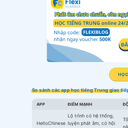
HỌC
So sánh các app học tiếng Trung giao tiế
APP
ĐIỂM MẠNH
ĐỘ
Lộ trình có hệ thống,
Tố
HelloChinese
luyện phát âm, có hội
nâ