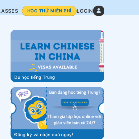
LASSES
LOGIN
HỌC THỬ MIỄN PHÍ
Du học tiếng Trung
Đăng ký và nhận quà ngay!