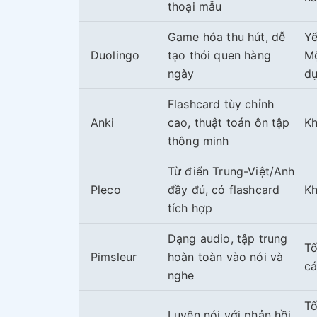
thoại mẫu
Game hóa thu hút, dễ
Yế
Duolingo
tạo thói quen hàng
Mộ
ngày
d
Flashcard tùy chỉnh
Anki
cao, thuật toán ôn tập
Kh
thông minh
Từ điển Trung-Việt/Anh
Pleco
đầy đủ, có flashcard
Kh
tích hợp
Dạng audio, tập trung
Tố
Pimsleur
hoàn toàn vào nói và
cá
nghe
Tố
Luyện nói với phản hồi