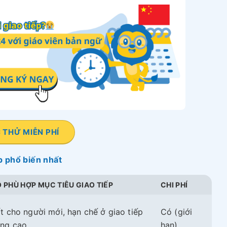
 THỬ MIỄN PHÍ
p phổ biến nhất
 PHÙ HỢP MỤC TIÊU GIAO TIẾP
CHI PHÍ
t cho người mới, hạn chế ở giao tiếp
Có (giới
ng cao
hạn)