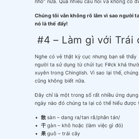
nhỏ” nữa. Quá nhiều câu hỏi và không có đủ 
Chúng tôi vẫn không rõ lắm vì sao người 
nó là thế đấy!
#4 – Làm gì với Trái 
Nghe có vẻ thật kỳ cục nhưng bạn sẽ thấy
người ta sử dụng từ chửi tục F#ck khá thư
xuyên trong Chinglish. Vì sao lại thế, chúng
cũng không biết nữa.
Đây chỉ là một trong số rất nhiều ứng dụng
ngày nào đó chúng ta lại có thể hiểu được t
散
sàn – dang ra/tan rã/phân tán/
干
gàn – khô hoặc (làm việc gì đó)
果
guǒ – trái cây