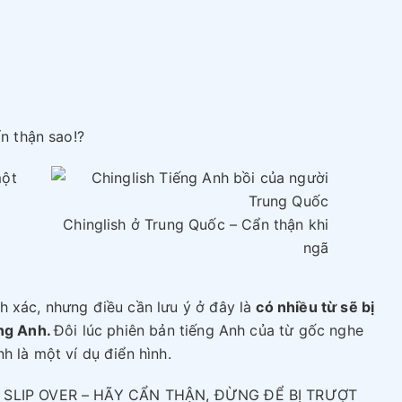
ẩn thận sao!?
một
Chinglish ở Trung Quốc – Cẩn thận khi
ngã
h xác, nhưng điều cần lưu ý ở đây là
có nhiều từ sẽ bị
ếng Anh.
Đôi lúc phiên bản tiếng Anh của từ gốc nghe
h là một ví dụ điển hình.
 SLIP OVER – HÃY CẨN THẬN, ĐỪNG ĐỂ BỊ TRƯỢT