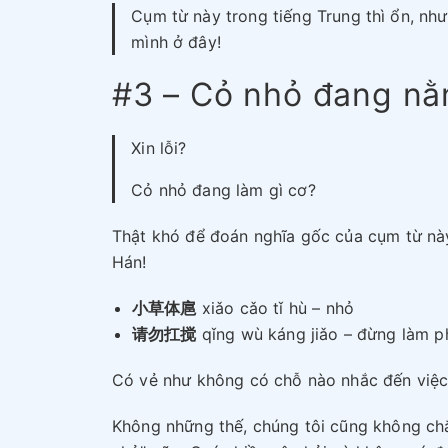
Cụm từ này trong tiếng Trung thì ổn, nh
mình ở đây!
#3 – Cỏ nhỏ đang n
Xin lỗi?
Cỏ nhỏ đang làm gì cơ?
Thật khó để đoán nghĩa gốc của cụm từ này
Hán!
小草体扈
xiǎo cǎo tǐ hù – nhỏ
请勿扛搅
qǐng wù káng jiǎo – đừng làm p
Có vẻ như không có chỗ nào nhắc đến việc
Không những thế, chúng tôi cũng không chắ