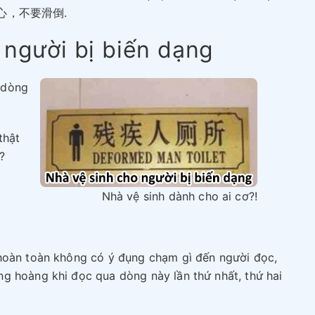
 – 小心，不要滑倒.
 người bị biến dạng
à dòng
thật
?
Nhà vệ sinh dành cho ai cơ?!
 hoàn toàn không có ý đụng chạm gì đến người đọc,
g hoàng khi đọc qua dòng này lần thứ nhất, thứ hai