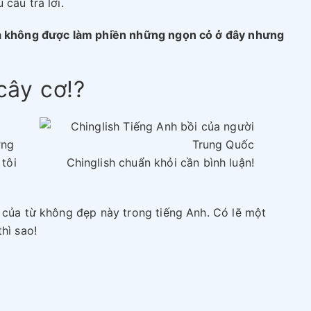
câu trả lời.
ta không được làm phiền những ngọn cỏ ở đây nhưng
cây cơ!?
ờng
 tôi
Chinglish chuẩn khỏi cần bình luận!
 của từ không đẹp này trong tiếng Anh. Có lẽ một
hì sao!