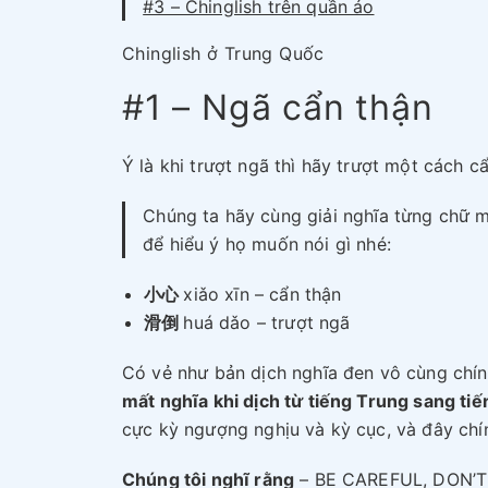
#3 – Chinglish trên quần áo
Chinglish ở Trung Quốc
#1 – Ngã cẩn thận
Ý là khi trượt ngã thì hãy trượt một cách c
Chúng ta hãy cùng giải nghĩa từng chữ 
để hiểu ý họ muốn nói gì nhé:
小心
xiǎo xīn – cẩn thận
滑倒
huá dǎo – trượt ngã
Có vẻ như bản dịch nghĩa đen vô cùng chín
mất nghĩa khi dịch từ tiếng Trung sang ti
cực kỳ ngượng nghịu và kỳ cục, và đây chín
Chúng tôi nghĩ rằng
– BE CAREFUL, DON’T