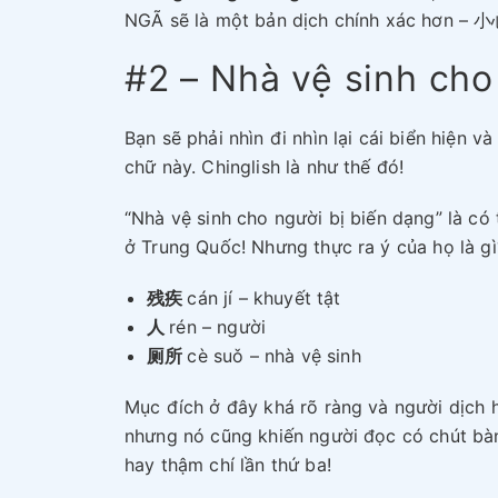
NGÃ sẽ là một bản dịch chính xác hơn
#2 – Nhà vệ sinh cho
Bạn sẽ phải nhìn đi nhìn lại cái biển hiện v
chữ này. Chinglish là như thế đó!
“Nhà vệ sinh cho người bị biến dạng” là có 
ở Trung Quốc! Nhưng thực ra ý của họ là gì
残疾
cán jí – khuyết tật
人
rén – người
厕所
cè suǒ – nhà vệ sinh
Mục đích ở đây khá rõ ràng và người dịch
nhưng nó cũng khiến người đọc có chút bàn
hay thậm chí lần thứ ba!