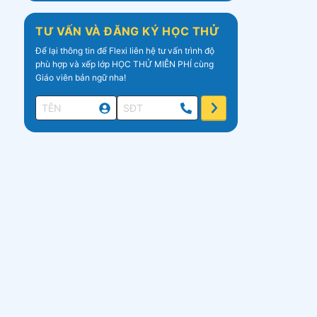
TƯ VẤN VÀ ĐĂNG KÝ HỌC THỬ
Để lại thông tin để Flexi liên hệ tư vấn trình độ
phù hợp và xếp lớp HỌC THỬ MIỄN PHÍ cùng
Giáo viên bản ngữ nha!