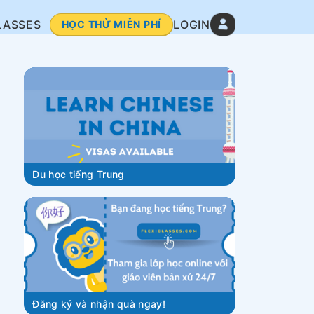
LASSES
LOGIN
HỌC THỬ MIỄN PHÍ
Du học tiếng Trung
Đăng ký và nhận quà ngay!