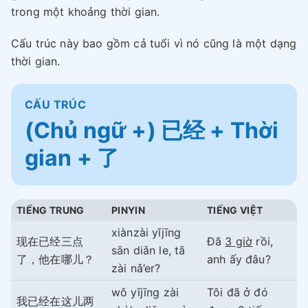
trong một khoảng thời gian.
Cấu trúc này bao gồm cả tuổi vì nó cũng là một dạng
thời gian.
CẤU TRÚC
(Chủ ngữ +) 已经 + Thời
gian + 了
TIẾNG TRUNG
PINYIN
TIẾNG VIỆT
xiànzài yǐjīng
现在已经三点
Đã
3 giờ
rồi,
sān diǎn le, tā
了，他在哪儿？
anh ấy đâu?
zài nǎ’er?
wǒ yǐjīng zài
Tôi đã ở đó
我已经在这儿两