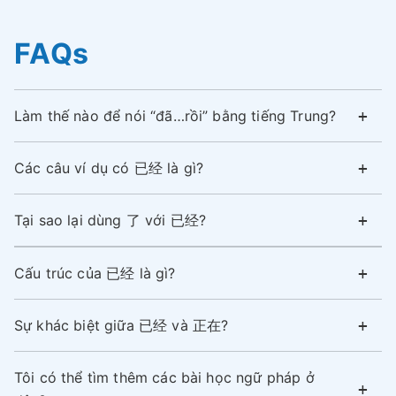
FAQs
Làm thế nào để nói “đã…rồi” bằng tiếng Trung?
Các câu ví dụ có 已经 là gì?
Tại sao lại dùng 了 với 已经?
Cấu trúc của 已经 là gì?
Sự khác biệt giữa 已经 và 正在?
Tôi có thể tìm thêm các bài học ngữ pháp ở