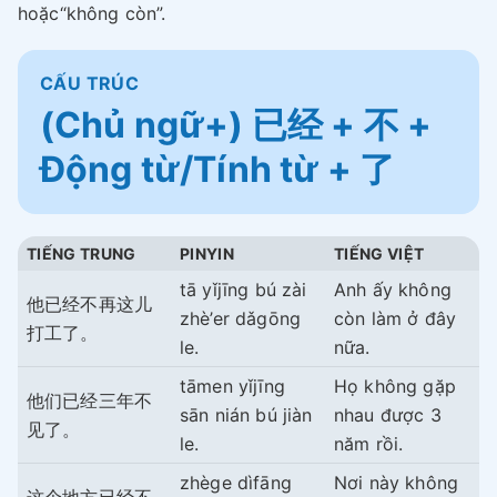
hoặc“không còn”.
CẤU TRÚC
(Chủ ngữ+) 已经 + 不 +
Động từ/Tính từ + 了
TIẾNG TRUNG
PINYIN
TIẾNG VIỆT
tā yǐjīng bú zài
Anh ấy không
他已经不再这儿
zhè’er dǎgōng
còn làm ở đây
打工了。
le.
nữa.
tāmen yǐjīng
Họ không gặp
他们已经三年不
sān nián bú jiàn
nhau được 3
见了。
le.
năm rồi.
zhège dìfāng
Nơi này không