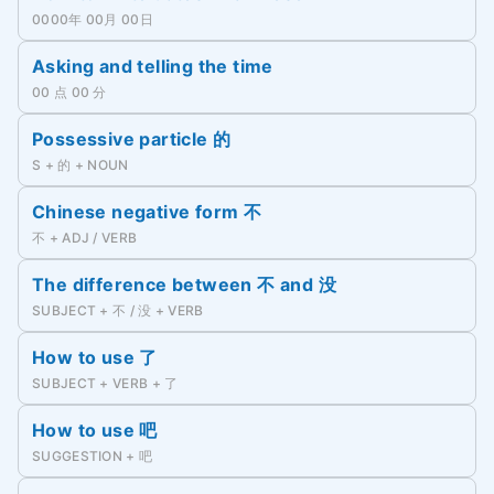
0000年 00月 00日
Asking and telling the time
00 点 00 分
Possessive particle 的
S + 的 + NOUN
Chinese negative form 不
不 + ADJ / VERB
The difference between 不 and 没
SUBJECT + 不 / 没 + VERB
How to use 了
SUBJECT + VERB + 了
How to use 吧
SUGGESTION + 吧