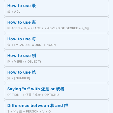
How to use 最
最 + ADJ.
How to use 离
PLACE 1 + 离 + PLACE 2 + ADVERB OF DEGREE + 近/远
How to use 每
每 + (MEASURE WORD) + NOUN
How to use 别
别 + VERB (+ OBJECT)
How to use 第
第 + [NUMBER]
Saying "or" with 还是 or 或者
OPTION 1 + 还是 / 或者 + OPTION 2
Difference between 和 and 跟
S + 和 / 跟 + PERSON + V + O