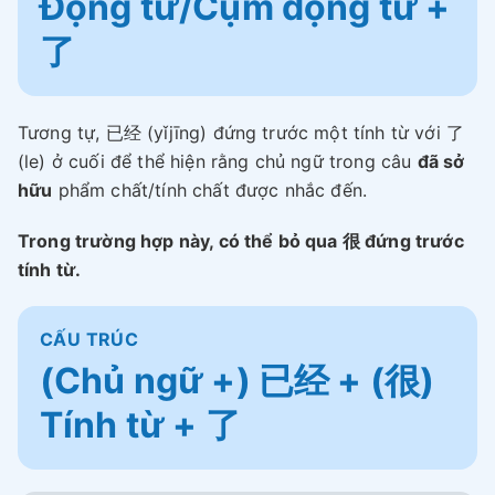
Động từ/Cụm động từ +
了
Tương tự, 已经 (yǐjīng) đứng trước một tính từ với 了
(le) ở cuối để thể hiện rằng chủ ngữ trong câu
đã sở
hữu
phẩm chất/tính chất được nhắc đến.
Trong trường hợp này, có thể bỏ qua 很 đứng trước
tính từ.
CẤU TRÚC
(Chủ ngữ +) 已经 + (很)
Tính từ + 了