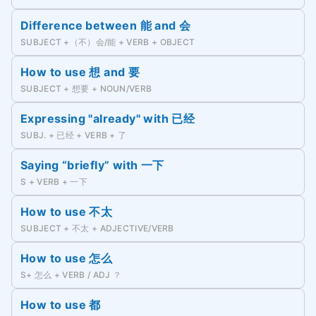
Difference between 能 and 会
SUBJECT +（不）会/能 + VERB + OBJECT
How to use 想 and 要
SUBJECT + 想要 + NOUN/VERB
Expressing "already" with 已经
SUBJ. + 已经 + VERB + 了
Saying “briefly” with 一下
S + VERB + 一下
How to use 不太
SUBJECT + 不太 + ADJECTIVE/VERB
How to use 怎么
S+ 怎么 + VERB / ADJ ？
How to use 都