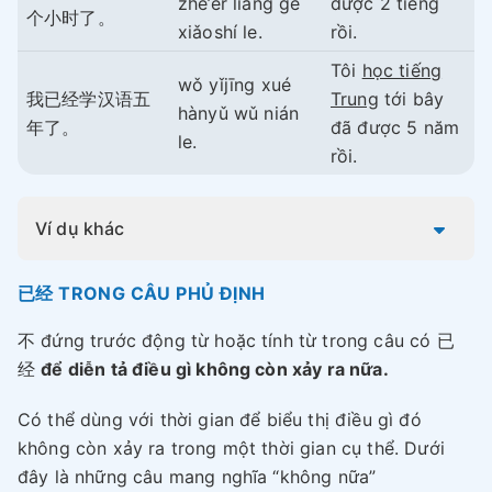
zhè’er liǎng gè
được 2 tiếng
个小时了。
xiǎoshí le.
rồi.
Tôi
học tiếng
wǒ yǐjīng xué
我已经学汉语五
Trung
tới bây
hànyǔ wǔ nián
年了。
đã được 5 năm
le.
rồi.
Ví dụ khác
已经 TRONG CÂU PHỦ ĐỊNH
不 đứng trước động từ hoặc tính từ trong câu có 已
经
để diễn tả điều gì không còn xảy ra nữa.
Có thể dùng với thời gian để biểu thị điều gì đó
không còn xảy ra trong một thời gian cụ thể. Dưới
đây là những câu mang nghĩa “không nữa”