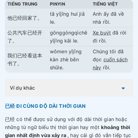
TIẾNG TRUNG
PINYIN
TIẾNG VIỆT
tā yǐjīng huí jiā
Anh ấy đã về
他已经回家了。
le.
nhà rồi.
公共汽车已经开
gōnggòngqìchē
Xe buýt
đã rời
了。
yǐjīng kāi le.
đi rồi.
wǒmen yǐjīng
Chúng tôi đã
我们已经看这本
kàn zhè běn
đọc
cuốn sách
书了。
shūle.
này
rồi.
Ví dụ khác
已经 ĐI CÙNG ĐỘ DÀI THỜI GIAN
已经 có thể được sử dụng với độ dài thời gian hoặc
những từ ngữ biểu thị thời gian hay một
khoảng thời
gian nhất định vừa xảy ra
, hay cái gì đó vẫn tiếp tục