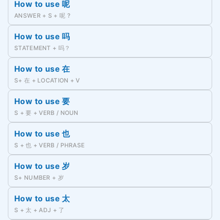
How to use 呢
ANSWER + S + 呢 ?
How to use 吗
STATEMENT + 吗？
How to use 在
S+ 在 + LOCATION + V
How to use 要
S + 要 + VERB / NOUN
How to use 也
S + 也 + VERB / PHRASE
How to use 岁
S+ NUMBER + 岁
How to use 太
S + 太 + ADJ + 了