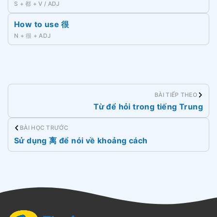
S + 都 + V / ADJ
How to use 很
N + 很 + ADJ
BÀI TIẾP THEO
Từ để hỏi trong tiếng Trung
BÀI HỌC TRƯỚC
Sử dụng 离 để nói về khoảng cách