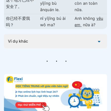
这个地方已经不
yǐjīng bù
còn an toàn
安全了。
ānquán le.
nữa.
你已经不爱我
nǐ yǐjīng bú ài
Anh không
yêu
吗？
wǒ ma?
em
nữa à?
Ví dụ khác