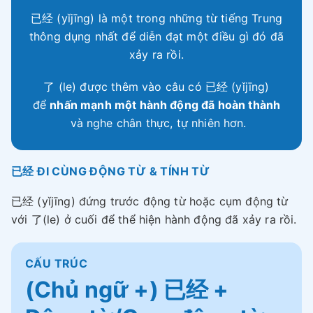
已经 (yǐjīng) là một trong những từ tiếng Trung
thông dụng nhất để diễn đạt một điều gì đó đã
xảy ra rồi.
了 (le) được thêm vào câu có 已经 (yǐjīng)
để
nhấn mạnh một hành động đã hoàn thành
và nghe chân thực, tự nhiên hơn.
已经 ĐI CÙNG ĐỘNG TỪ & TÍNH TỪ
已经 (yǐjīng) đứng trước động từ hoặc cụm động từ
với 了(le) ở cuối để thể hiện hành động đã xảy ra rồi.
CẤU TRÚC
(Chủ ngữ +) 已经 +