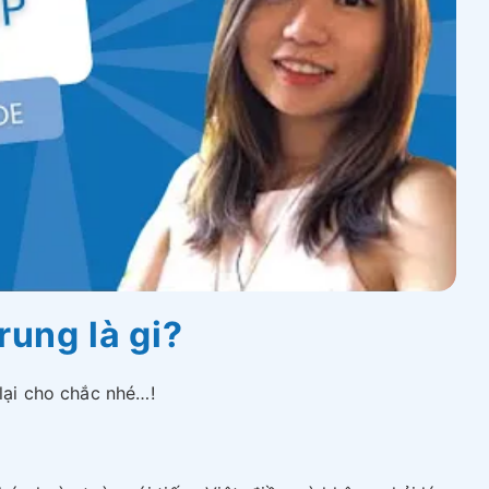
rung là gi?
 lại cho chắc nhé…!