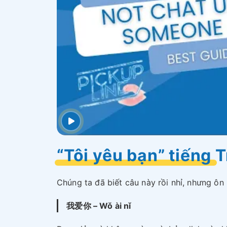
“Tôi yêu bạn” tiếng T
Chúng ta đã biết câu này rồi nhỉ, nhưng ôn
我爱你 – Wǒ ài nǐ