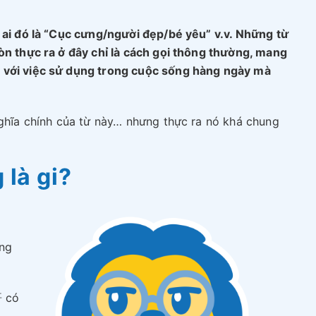
i ai đó là “Cục cưng/người đẹp/bé yêu” v.v. Những từ
òn thực ra ở đây chỉ là cách gọi thông thường, mang
 với việc sử dụng trong cuộc sống hàng ngày mà
nghĩa chính của từ này… nhưng thực ra nó khá chung
 là gi?
ụng
哥 có