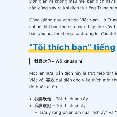
Đơn giản và không màu mè, bản dịch này kh
nào cũng xảy ra khi dịch từ tiếng Trung san
Cũng giống như văn hóa Việt Nam – ở Trung
chỉ nói khi bạn thực sự cảm thấy như vậy t
bạn yêu họ, thì không có đường lui đâu đó!
“Tôi thích bạn” tiếng
我喜欢你 – Wǒ xǐhuān nǐ
Một lần nữa, bản dịch này là trực tiếp từ ti
Việt với
喜欢
đại diện cho việc thích một th
đó hoặc ai đó.
我喜欢他 –
Tôi thích anh ấy
我喜欢她 –
Tôi thích cô ấy
Lưu ý rằng phiên âm của “anh ấy” và 