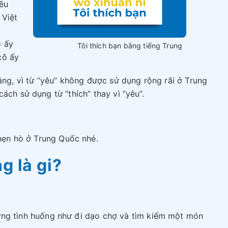
iều
 Việt
ô ấy
Tôi thích bạn bằng tiếng Trung
cô ấy
rằng, vì từ “yêu” không được sử dụng rộng rãi ở Trung
ách sử dụng từ “thích” thay vì “yêu”.
ẹn hò ở Trung Quốc nhé.
g là gi?
hững tình huống như đi dạo chợ và tìm kiếm một món