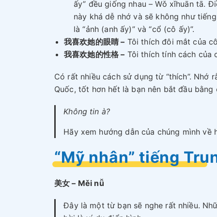
ấy” đều giống nhau – Wǒ xǐhuān tā. Đ
này khá dễ nhớ và sẽ không như tiếng
là “ảnh (anh ấy)” và “cổ (cô ấy)”.
我喜欢她的眼睛 –
Tôi thích đôi mắt của c
我喜欢她的性格 –
Tôi thích tính cách của 
Có rất nhiều cách sử dụng từ “thích”. Nhớ 
Quốc, tốt hơn hết là bạn nên bắt đầu bằng c
Không tin à?
Hãy xem hướng dẫn của chúng mình về h
“Mỹ nhân” tiếng Trun
美女 – Měi nǚ
Đây là một từ bạn sẽ nghe rất nhiều. N