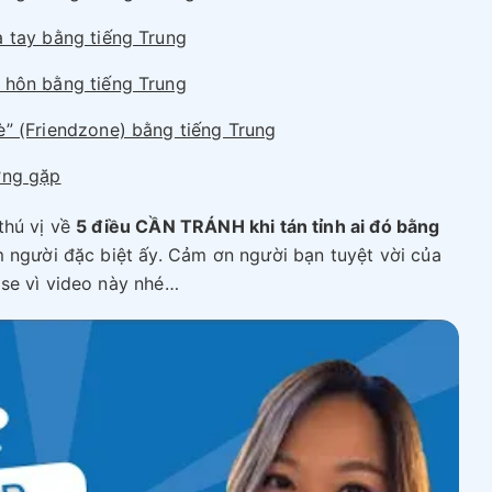
 tay bằng tiếng Trung
 hôn bằng tiếng Trung
” (Friendzone) bằng tiếng Trung
ờng gặp
thú vị về
5 điều CẦN TRÁNH khi tán tỉnh ai đó bằng
m người đặc biệt ấy. Cảm ơn người bạn tuyệt vời của
se vì video này nhé…