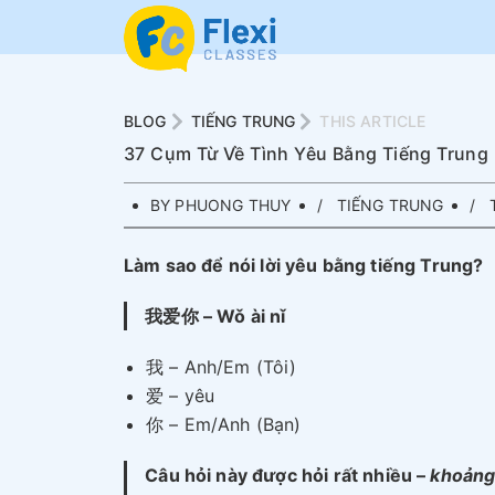
BLOG
TIẾNG TRUNG
THIS ARTICLE
37 Cụm Từ Về Tình Yêu Bằng Tiếng Trung 
BY PHUONG THUY
TIẾNG TRUNG
T
Làm sao để nói lời yêu bằng tiếng Trung?
我爱你 – Wǒ ài nǐ
我 – Anh/Em (Tôi)
爱 – yêu
你 – Em/Anh (Bạn)
Câu hỏi này được hỏi rất nhiều –
khoản