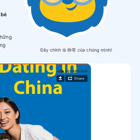
 bé
những
ũng
Đây chính là 帅哥 của chúng mình!