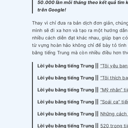
50.000 lần mỗi tháng theo kết quả tìm 
trên Google!
Thay vì chỉ đưa ra bản dịch đơn giản, chún
mình sẽ đi xa hơn và tạo ra một hướng dẫn
nhiều cách diễn đạt khác nhau, giúp bạn c
từ vựng hoàn hảo không chỉ để bày tỏ tình
bằng tiếng Trung mà còn nhiều điều hơn th
Lời yêu bằng tiếng Trung
||
“Tôi yêu bạn
Lời yêu bằng tiếng Trung
||
“Tôi thích bạ
Lời yêu bằng tiếng Trung
||
“Mỹ nhân” ti
Lời yêu bằng tiếng Trung
||
“Soái ca” tiế
Lời yêu bằng tiếng Trung
||
Những cách 
Lời yêu bằng tiếng Trung
||
520 trong ti