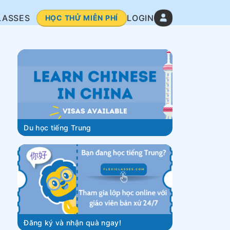
LASSES
LOGIN
HỌC THỬ MIỄN PHÍ
Du học tiếng Trung
Đăng ký và nhận quà ngay!