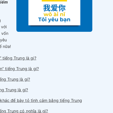
kiếm
g
 với
ó vốn
 yêu
ế nữa!
” tiếng Trung là gi?
n” tiếng Trung là gi?
ếng Trung là gi?
ng Trung là gi?
khác để bày tỏ tình cảm bằng tiếng Trung
ếng Trung có nghĩa là gì?