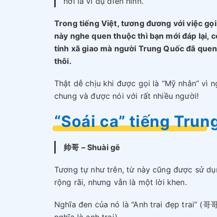
hời là ví dụ điển hình.
Trong tiếng Việt, tương đương với việc gọ
này nghe quen thuộc thì bạn mới đáp lại, c
tính xã giao mà người Trung Quốc đã quen
thôi.
Thật dễ chịu khi được gọi là “Mỹ nhân” vì 
chung và được nói với rất nhiều người!
“Soái ca” tiếng Trung
帅哥 – Shuài gē
Tương tự như trên, từ này cũng được sử d
rộng rãi, nhưng vẫn là một lời khen.
Nghĩa đen của nó là “Anh trai đẹp trai” (哥