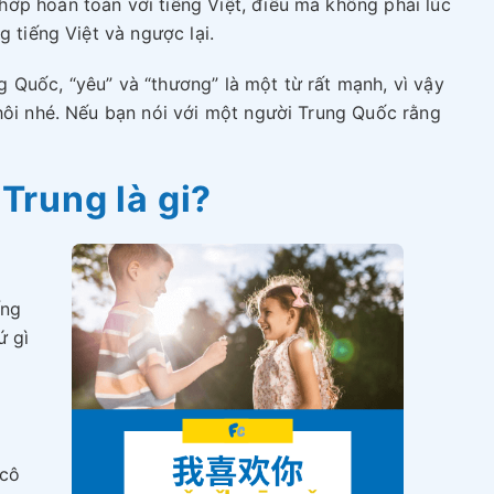
ớp hoàn toàn với tiếng Việt, điều mà không phải lúc
g tiếng Việt và ngược lại.
 Quốc, “yêu” và “thương” là một từ rất mạnh, vì vậy
hôi nhé. Nếu bạn nói với một người Trung Quốc rằng
 Trung là gi?
ếng
ứ gì
“cô