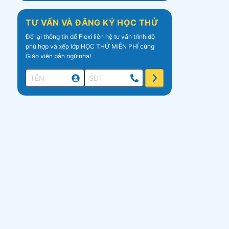
TƯ VẤN VÀ ĐĂNG KÝ HỌC THỬ
Để lại thông tin để Flexi liên hệ tư vấn trình độ
phù hợp và xếp lớp HỌC THỬ MIỄN PHÍ cùng
Giáo viên bản ngữ nha!