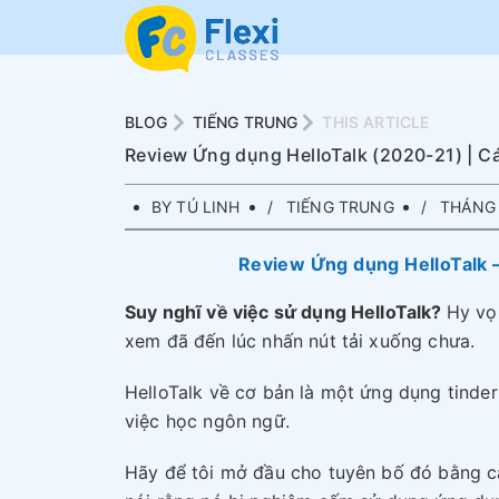
BLOG
TIẾNG TRUNG
THIS ARTICLE
Review Ứng dụng HelloTalk (2020-21) | Cá
BY TÚ LINH
TIẾNG TRUNG
THÁNG 
Review Ứng dụng HelloTalk –
Suy nghĩ về việc sử dụng HelloTalk?
Hy vọ
xem đã đến lúc nhấn nút tải xuống chưa.
HelloTalk về cơ bản là một ứng dụng tinder
việc học ngôn ngữ.
Hãy để tôi mở đầu cho tuyên bố đó bằng 