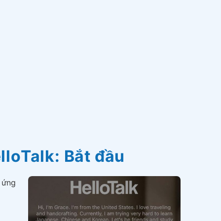
loTalk: Bắt đầu
ở ứng