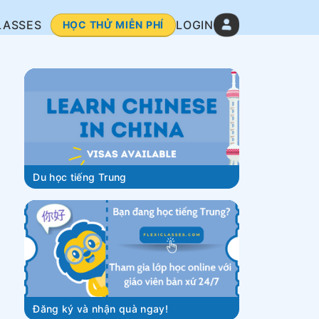
LASSES
LOGIN
HỌC THỬ MIỄN PHÍ
Du học tiếng Trung
Đăng ký và nhận quà ngay!