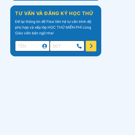
TƯ VẤN VÀ ĐĂNG KÝ HỌC THỬ
Để lại thông tin để Flexi liên hệ tư vấn trình độ
phù hợp và xếp lớp HỌC THỬ MIỄN PHÍ cùng
Giáo viên bản ngữ nha!