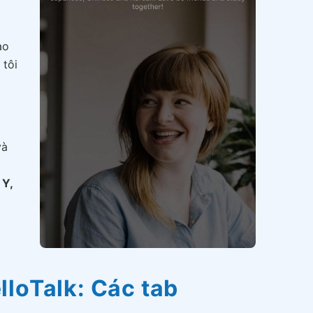
ạo
 tôi
và
à
Y,
loTalk: Các tab