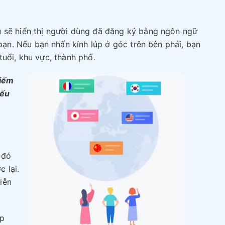
u sẽ hiển thị người dùng đã đăng ký bằng ngôn ngữ
n. Nếu bạn nhấn kính lúp ở góc trên bên phải, bạn
tuổi, khu vực, thành phố.
kiếm
nếu
 đó
 lại.
iễn
ấp