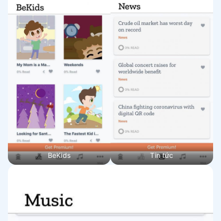
BeKids
Tin tức