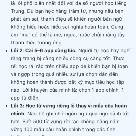
là lỗi phổ biến nhất đối với đa số người học tiếng
Trung. Dù bạn học hàng trăm từ, nhưng nếu bạn
phát âm sai, thanh điệu sẽ khiến người bản ngữ
không hiểu hoặc hiểu sai nghĩa hoàn toàn. Cùng
âm “ma” có thể là mẹ, ngựa, hoặc chửi mắng tùy
thanh điệu tương ứng.
Lỗi 2: Cài 5–6 app cùng lúc.
Người tự học hay nghĩ
rằng trang bị càng nhiều công cụ càng tốt. Thực
tế: học rải rác trên nhiều app dễ khiến bạn bị loạn
và ngợp trong quá nhiều sự lựa chọn dẫn đến
không hoàn thành được bất kỳ mục tiêu học tập
nào. Lời khuyên của mình là: chọn 1 app chính, 1
app từ điển.
Lỗi 3: Học từ vựng riêng lẻ thay vì mẫu câu hoàn
chỉnh.
Não bộ ghi nhớ ngôn ngữ qua ngữ cảnh tốt
hơn. Biết 500 từ vựng rời rạc không bằng nắm
vững 100 mẫu câu hoàn chỉnh trong các tình