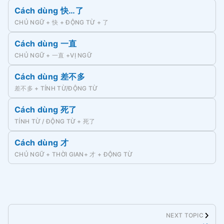
Cách dùng 快…了
CHỦ NGỮ + 快 + ĐỘNG TỪ + 了
Cách dùng 一直
CHỦ NGỮ + 一直 +VỊ NGỮ
Cách dùng 差不多
差不多 + TÍNH TỪ/ĐỘNG TỪ
Cách dùng 死了
TÍNH TỪ / ĐỘNG TỪ + 死了
Cách dùng 才
CHỦ NGỮ + THỜI GIAN+ 才 + ĐỘNG TỪ
NEXT TOPIC