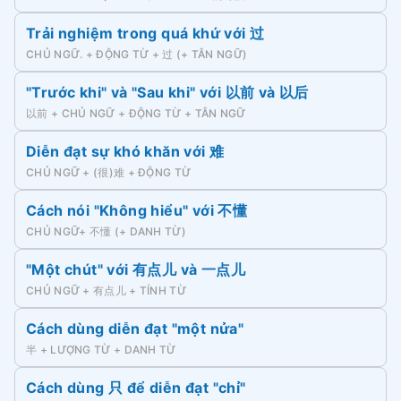
Trải nghiệm trong quá khứ với 过
CHỦ NGỮ. + ĐỘNG TỪ + 过 (+ TÂN NGỮ)
"Trước khi" và "Sau khi" với 以前 và 以后
以前 + CHỦ NGỮ + ĐỘNG TỪ + TÂN NGỮ
Diễn đạt sự khó khăn với 难
CHỦ NGỮ + (很)难 + ĐỘNG TỪ
Cách nói "Không hiểu" với 不懂
CHỦ NGỮ+ 不懂 (+ DANH TỪ)
"Một chút" với 有点儿 và 一点儿
CHỦ NGỮ + 有点儿 + TÍNH TỪ
Cách dùng diễn đạt "một nửa"
半 + LƯỢNG TỪ + DANH TỪ
Cách dùng 只 để diễn đạt "chỉ"