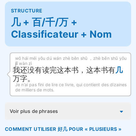
STRUCTURE
几 + 百/千/万 +
Classificateur + Nom
wǒ hái méi yǒu dú wán zhè běn shū ，zhè běn shū yǒu
jǐ
wàn zì
我还没有读完这本书，这本书有
几
万字。
Je n’ai pas fini de lire ce livre, qui contient des dizaines
de milliers de mots.
Voir plus de phrases
COMMENT UTILISER 好几 POUR « PLUSIEURS »