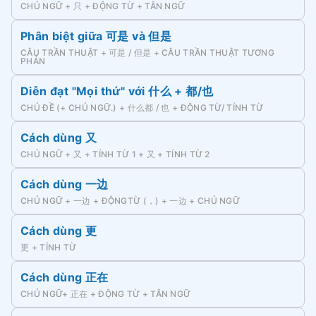
CHỦ NGỮ + 只 + ĐỘNG TỪ + TÂN NGỮ
Phân biệt giữa 可是 và 但是
CÂU TRẦN THUẬT + 可是 / 但是 + CÂU TRẦN THUẬT TƯƠNG
PHẢN
Diễn đạt "Mọi thứ" với 什么 + 都/也
CHỦ ĐỀ (+ CHỦ NGỮ.) + 什么都 / 也 + ĐỘNG TỪ/ TÍNH TỪ
Cách dùng 又
CHỦ NGỮ + 又 + TÍNH TỪ 1 + 又 + TÍNH TỪ 2
Cách dùng 一边
CHỦ NGỮ + 一边 + ĐỘNGTỪ (，) + 一边 + CHỦ NGỮ
Cách dùng 更
更 + TÍNH TỪ
Cách dùng 正在
CHỦ NGỮ+ 正在 + ĐỘNG TỪ + TÂN NGỮ