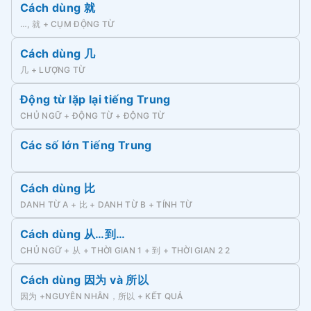
Cách dùng 就
…, 就 + CỤM ĐỘNG TỪ
Cách dùng 几
几 + LƯỢNG TỪ
Động từ lặp lại tiếng Trung
CHỦ NGỮ + ĐỘNG TỪ + ĐỘNG TỪ
Các số lớn Tiếng Trung
Cách dùng 比
DANH TỪ A + 比 + DANH TỪ B + TÍNH TỪ
Cách dùng 从…到…
CHỦ NGỮ + 从 + THỜI GIAN 1 + 到 + THỜI GIAN 2 2
Cách dùng 因为 và 所以
因为 +NGUYÊN NHÂN，所以 + KẾT QUẢ