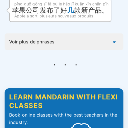
píng guǒ gōng sī fā bù le hǎo
jǐ
kuǎn xīn chǎn pǐn
苹果公司发布了好
几
款新产品。
Apple a sorti plusieurs nouveaux produits.
Voir plus de phrases
LEARN MANDARIN WITH FLEXI
CLASSES
Book online classes with the best teachers in the
industry.