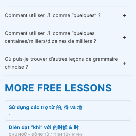
Comment utiliser 几 comme “quelques” ?
Comment utiliser 几 comme “quelques
centaines/milliers/dizaines de milliers ?
Où puis-je trouver d’autres leçons de grammaire
chinoise ?
MORE FREE LESSONS
Sử dụng các trợ từ 的, 得 và 地
-
Diễn đạt “khi” với 的时候 & 时
CHỦ NGỮ + ĐỘNG TỪ / TÍNH TỪ+ 的时候