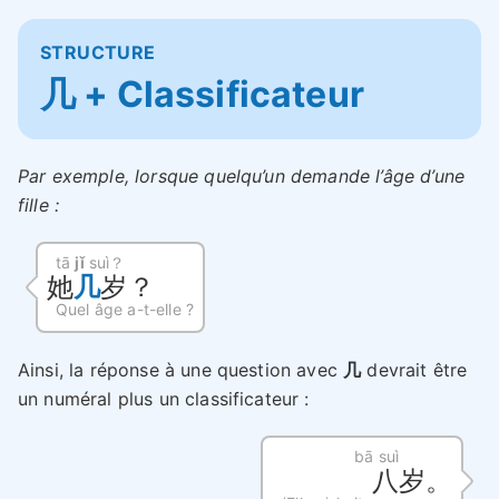
STRUCTURE
几 + Classificateur
Par exemple, lorsque quelqu’un demande l’âge d’une
fille :
tā
jǐ
suì？
她
几
岁？
Quel âge a-t-elle ?
Ainsi, la réponse à une question avec
几
devrait être
un numéral plus un classificateur :
bā suì
八岁。