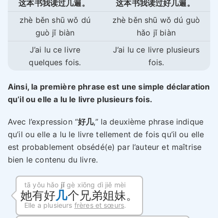
这本书我读过几遍。
这本书我读过好几遍。
zhè běn shū wǒ dú
zhè běn shū wǒ dú guò
guò jǐ biàn
hǎo jǐ biàn
J’ai lu ce livre
J’ai lu ce livre plusieurs
quelques fois.
fois.
Ainsi, la première phrase est une simple déclaration
qu’il ou elle a lu le livre plusieurs fois.
Avec l’expression “
好几
,” la deuxième phrase indique
qu’il ou elle a lu le livre tellement de fois qu’il ou elle
est probablement obsédé(e) par l’auteur et maîtrise
bien le contenu du livre.
tā yǒu hǎo
jǐ
gè xiōng dì jiě mèi
她有好
几
个兄弟姐妹。
Elle a plusieurs
frères et sœurs
.