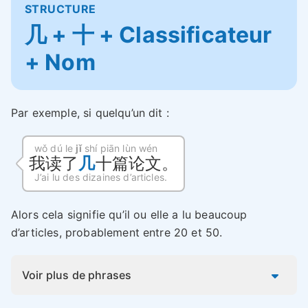
STRUCTURE
几 + 十 + Classificateur
+ Nom
Par exemple, si quelqu’un dit :
wǒ dú le
jǐ
shí piān lùn wén
我读了
几
十篇论文。
J’ai lu des dizaines d’articles.
Alors cela signifie qu’il ou elle a lu beaucoup
d’articles, probablement entre 20 et 50.
Voir plus de phrases