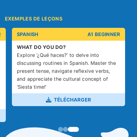
EXEMPLES DE LEÇONS
R
SPANISH
A1 BEGINNER
WHAT DO YOU DO?
Explore ‘¿Qué haces?’ to delve into
n
discussing routines in Spanish. Master the
present tense, navigate reflexive verbs,
and appreciate the cultural concept of
‘Siesta time!’
TÉLÉCHARGER