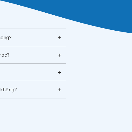
hông?
 học?
i không?