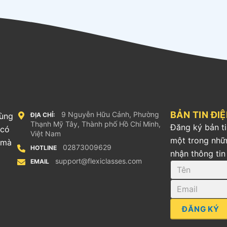
BẢN TIN ĐI
9 Nguyễn Hữu Cảnh, Phường
cùng
ĐỊA CHỈ:
Thạnh Mỹ Tây, Thành phố Hồ Chí Minh,
Đăng ký bản ti
 có
Việt Nam
một trong nhữ
 mà
02873009629
HOTLINE
nhận thông tin
support@flexiclasses.com
EMAIL
ĐĂNG KÝ