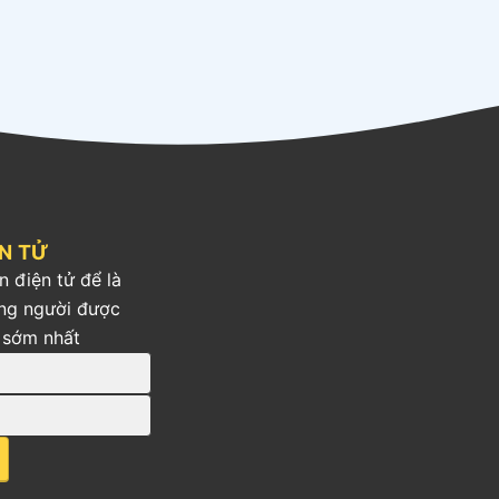
ỆN TỬ
n điện tử để là
ng người được
 sớm nhất