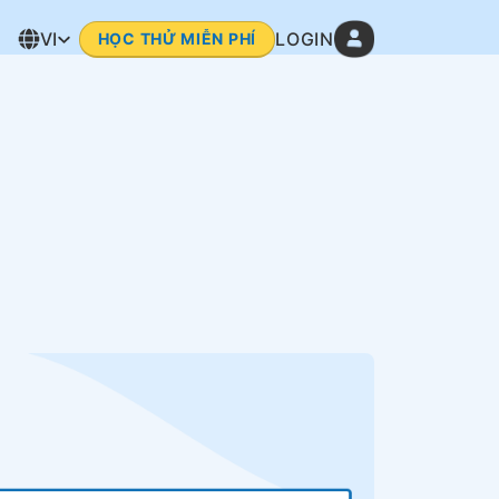
VI
LOGIN
HỌC THỬ MIỄN PHÍ