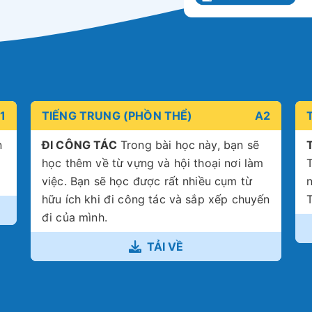
1
TIẾNG TRUNG (PHỒN THỂ)
A2
n
ĐI CÔNG TÁC
Trong bài học này, bạn sẽ
học thêm về từ vựng và hội thoại nơi làm
T
việc. Bạn sẽ học được rất nhiều cụm từ
hữu ích khi đi công tác và sắp xếp chuyến
T
đi của mình.
TẢI VỀ