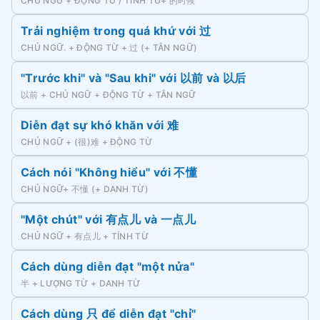
CHỦ NGỮ + ĐỘNG TỪ / TÍNH TỪ+ 的时候
Trải nghiệm trong quá khứ với 过
CHỦ NGỮ. + ĐỘNG TỪ + 过 (+ TÂN NGỮ)
"Trước khi" và "Sau khi" với 以前 và 以后
以前 + CHỦ NGỮ + ĐỘNG TỪ + TÂN NGỮ
Diễn đạt sự khó khăn với 难
CHỦ NGỮ + (很)难 + ĐỘNG TỪ
Cách nói "Không hiểu" với 不懂
CHỦ NGỮ+ 不懂 (+ DANH TỪ)
"Một chút" với 有点儿 và 一点儿
CHỦ NGỮ + 有点儿 + TÍNH TỪ
Cách dùng diễn đạt "một nửa"
半 + LƯỢNG TỪ + DANH TỪ
Cách dùng 只 để diễn đạt "chỉ"