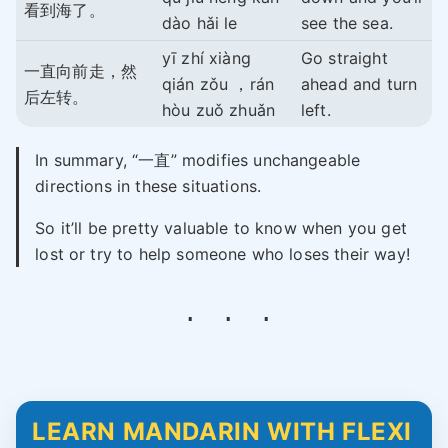
看到海了。
dào hǎi le
see the sea.
yī zhí xiàng
Go straight
一直向前走，然
qián zǒu ，rán
ahead and turn
后左转。
hòu zuǒ zhuǎn
left.
In summary, “一直” modifies unchangeable
directions in these situations.
So it’ll be pretty valuable to know when you get
lost or try to help someone who loses their way!
LEARN MANDARIN WITH FLEXI