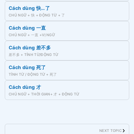
Cách dùng 快…了
CHỦ NGỮ + 快 + ĐỘNG TỪ + 了
Cách dùng 一直
CHỦ NGỮ + 一直 +VỊ NGỮ
Cách dùng 差不多
差不多 + TÍNH TỪ/ĐỘNG TỪ
Cách dùng 死了
TÍNH TỪ / ĐỘNG TỪ + 死了
Cách dùng 才
CHỦ NGỮ + THỜI GIAN+ 才 + ĐỘNG TỪ
NEXT TOPIC