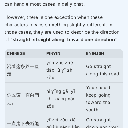
can handle most cases in daily chat.
However, there is one exception when these
characters means something slightly different. In
those cases, they are used to
describe the direction
of “
straight; straight along; toward one direction
”.
CHINESE
PINYIN
ENGLISH
yán zhe zhè
沿着这条路一直
Go straight
tiáo lù yī zhí
走。
along this road.
zǒu
You should
nǐ yīng gāi yī
你应该一直向南
keep going
zhí xiàng nán
走。
toward the
zǒu
south.
yī zhí zǒu xià
Go straight
一直走下去就能
qù jiù néng kàn
down and you’ll