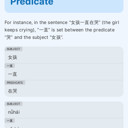
Predicate
For instance, in the sentence “女孩一直在哭” (the girl
keeps crying), “一直” is set between the predicate
“哭” and the subject “女孩”.
女孩
一直
在哭
nǚhái