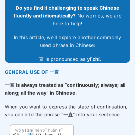
Do you find it challenging to speak Chinese
fluently and idiomatically?
No worries, we are
here to help!
In this article, we’ll explore another commonly
used phrase in Chinese:
一直 is pronounced as
yī zhí
.
GENERAL USE OF 一直
一直 is always treated as “continuously; always; all
along; all the way” in Chinese.
When you want to express the state of continuation,
you can add the phrase “一直” into your sentence.
wǒ
yī zhí
hěn xǐ huān nǐ