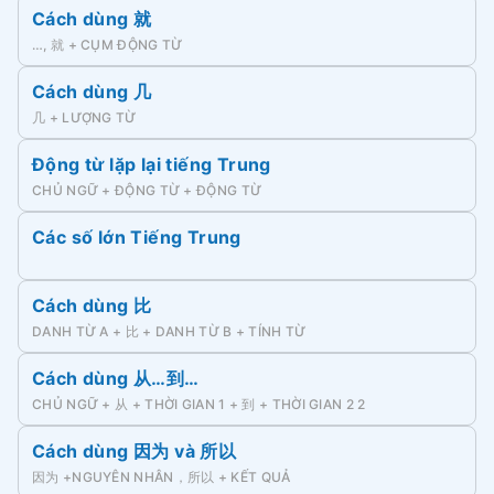
Cách dùng 就
…, 就 + CỤM ĐỘNG TỪ
Cách dùng 几
几 + LƯỢNG TỪ
Động từ lặp lại tiếng Trung
CHỦ NGỮ + ĐỘNG TỪ + ĐỘNG TỪ
Các số lớn Tiếng Trung
Cách dùng 比
DANH TỪ A + 比 + DANH TỪ B + TÍNH TỪ
Cách dùng 从…到…
CHỦ NGỮ + 从 + THỜI GIAN 1 + 到 + THỜI GIAN 2 2
Cách dùng 因为 và 所以
因为 +NGUYÊN NHÂN，所以 + KẾT QUẢ