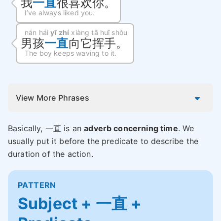
我
一直
很喜欢你。
I’ve always liked you.
nán hái
yī zhí
xiàng tā huī shǒu
男孩
一直
向它挥手。
The boy keeps waving to it.
View More Phrases
Basically, 一直 is an
adverb concerning time
. We
usually put it before the predicate to describe the
duration of the action.
PATTERN
Subject + 一直 +