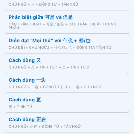
CHỦ NGỮ + 只 + ĐỘNG TỪ + TÂN NGỮ
Phân biệt giữa 可是 và 但是
CÂU TRẦN THUẬT + 可是 / 但是 + CÂU TRẦN THUẬT TƯƠNG
PHẢN
Diễn đạt "Mọi thứ" với 什么 + 都/也
CHỦ ĐỀ (+ CHỦ NGỮ.) + 什么都 / 也 + ĐỘNG TỪ/ TÍNH TỪ
Cách dùng 又
CHỦ NGỮ + 又 + TÍNH TỪ 1 + 又 + TÍNH TỪ 2
Cách dùng 一边
CHỦ NGỮ + 一边 + ĐỘNGTỪ (，) + 一边 + CHỦ NGỮ
Cách dùng 更
更 + TÍNH TỪ
Cách dùng 正在
CHỦ NGỮ+ 正在 + ĐỘNG TỪ + TÂN NGỮ