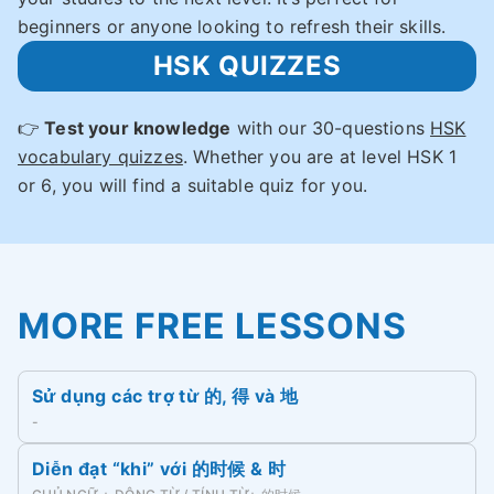
beginners or anyone looking to refresh their skills.
HSK QUIZZES
👉
Test your knowledge
with our 30-questions
HSK
vocabulary quizzes
. Whether you are at level HSK 1
or 6, you will find a suitable quiz for you.
MORE FREE LESSONS
Sử dụng các trợ từ 的, 得 và 地
-
Diễn đạt “khi” với 的时候 & 时