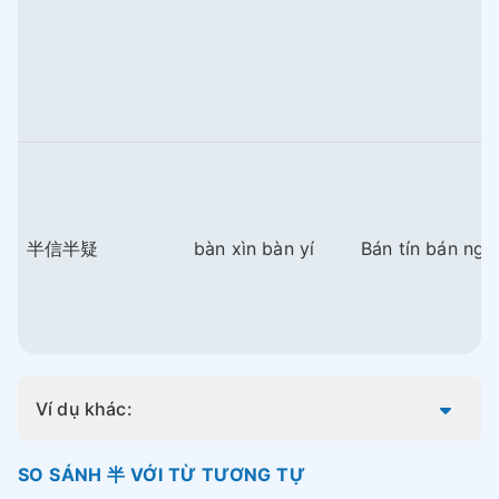
半信半疑
bàn xìn bàn yí
Bán tín bán ngh
Ví dụ khác:
SO SÁNH 半 VỚI TỪ TƯƠNG TỰ