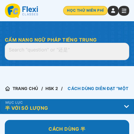
HỌC THỬ MIỄN PHÍ
CẨM NANG NGỮ PHÁP TIẾNG TRUNG
TRANG CHỦ
HSK 2
CÁCH DÙNG DIỄN ĐẠT "MỘT N
MỤC LỤC
CÁCH DÙNG 半