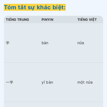
Tóm tắt sự khác biệt:
TIẾNG TRUNG
PINYIN
TIẾNG VIỆT
半
bàn
nửa
一半
yī bàn
một nửa