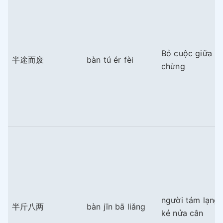
Bỏ cuộc giữa
半途而废
bàn tú ér fèi
chừng
người tám lạng
半斤八两
bàn jīn bā liǎng
kẻ nửa cân