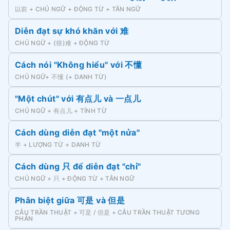
以前 + CHỦ NGỮ + ĐỘNG TỪ + TÂN NGỮ
Diễn đạt sự khó khăn với 难
CHỦ NGỮ + (很)难 + ĐỘNG TỪ
Cách nói "Không hiểu" với 不懂
CHỦ NGỮ+ 不懂 (+ DANH TỪ)
"Một chút" với 有点儿 và 一点儿
CHỦ NGỮ + 有点儿 + TÍNH TỪ
Cách dùng diễn đạt "một nửa"
半 + LƯỢNG TỪ + DANH TỪ
Cách dùng 只 để diễn đạt "chỉ"
CHỦ NGỮ + 只 + ĐỘNG TỪ + TÂN NGỮ
Phân biệt giữa 可是 và 但是
CÂU TRẦN THUẬT + 可是 / 但是 + CÂU TRẦN THUẬT TƯƠNG
PHẢN