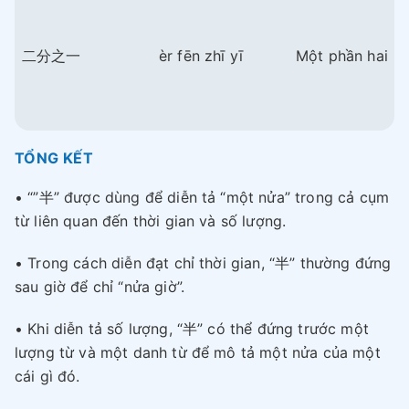
二分之一
èr fēn zhī yī
Một phần hai
TỔNG KẾT
• “”半” được dùng để diễn tả “một nửa” trong cả cụm
từ liên quan đến thời gian và số lượng.
• Trong cách diễn đạt chỉ thời gian, “半” thường đứng
sau giờ để chỉ “nửa giờ”.
• Khi diễn tả số lượng, “半” có thể đứng trước một
lượng từ và một danh từ để mô tả một nửa của một
cái gì đó.