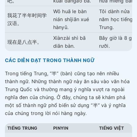
吧。
kuài dàngāo ba.
nửa miếng bánh
Wǒ huā le bàn
Tôi dành nửa
我花了半年时间学
nián shíjiān xué
năm học tiếng
汉语。
hànyǔ.
Trung.
Xiànzài shì bā
Bây giờ là 8 giờ
现在是八点半。
diǎn bàn.
rưỡi.
CÁC DIỄN ĐẠT TRONG THÀNH NGỮ
Trong tiếng Trung, “半” (bàn) cũng tạo nên nhiều
thành ngữ. Những thành ngữ này ăn sâu vào văn hóa
Trung Quốc và thường mang ý nghĩa vượt ra ngoài
nghĩa đen của chúng. Ở đây, chúng ta sẽ khám phá
một số thành ngữ phổ biến sử dụng “半” và ý nghĩa
của chúng trong lời nói hàng ngày.
TIẾNG TRUNG
PINYIN
TIẾNG VIỆT