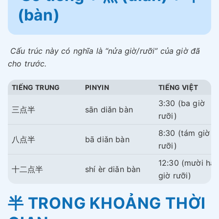
(bàn)
Cấu trúc này có nghĩa là “nửa giờ/rưỡi” của giờ đã
cho trước.
TIẾNG TRUNG
PINYIN
TIẾNG VIỆT
3:30 (ba giờ
三点半
sān diǎn bàn
rưỡi)
8:30 (tám giờ
八点半
bā diǎn bàn
rưỡi)
12:30 (mười hai
十二点半
shí èr diǎn bàn
giờ rưỡi)
半 TRONG KHOẢNG THỜI