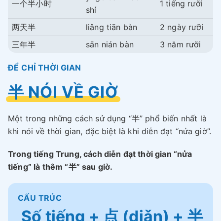
一个半小时
1 tiếng rưỡi
shí
两天半
liǎng tiān bàn
2 ngày rưỡi
三年半
sān nián bàn
3 năm rưỡi
ĐỂ CHỈ THỜI GIAN
半 NÓI VỀ GIỜ
Một trong những cách sử dụng “半” phổ biến nhất là
khi nói về thời gian, đặc biệt là khi diễn đạt “nửa giờ”.
Trong tiếng Trung, cách diễn đạt thời gian “nửa
tiếng” là thêm “半” sau giờ.
CẤU TRÚC
Số tiếng + 点 (diǎn) + 半