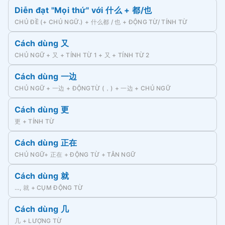
Diễn đạt "Mọi thứ" với 什么 + 都/也
CHỦ ĐỀ (+ CHỦ NGỮ.) + 什么都 / 也 + ĐỘNG TỪ/ TÍNH TỪ
Cách dùng 又
CHỦ NGỮ + 又 + TÍNH TỪ 1 + 又 + TÍNH TỪ 2
Cách dùng 一边
CHỦ NGỮ + 一边 + ĐỘNGTỪ (，) + 一边 + CHỦ NGỮ
Cách dùng 更
更 + TÍNH TỪ
Cách dùng 正在
CHỦ NGỮ+ 正在 + ĐỘNG TỪ + TÂN NGỮ
Cách dùng 就
…, 就 + CỤM ĐỘNG TỪ
Cách dùng 几
几 + LƯỢNG TỪ