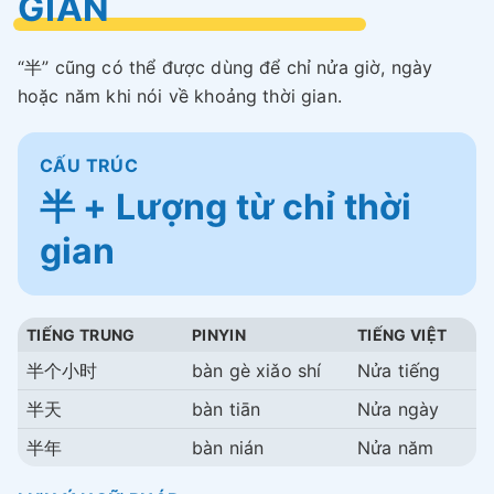
GIAN
“半” cũng có thể được dùng để chỉ nửa giờ, ngày
hoặc năm khi nói về khoảng thời gian.
CẤU TRÚC
半 + Lượng từ chỉ thời
gian
TIẾNG TRUNG
PINYIN
TIẾNG VIỆT
半个小时
bàn gè xiǎo shí
Nửa tiếng
半天
bàn tiān
Nửa ngày
半年
bàn nián
Nửa năm