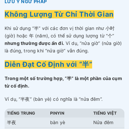
LƯU Ý NGỮ PHÁP
Không Lượng Từ Chỉ Thời Gian
Khi sử dụng “半” với các đơn vị thời gian như 小时
(giờ) hoặc 年 (năm), có thể sử dụng lượng từ “个”
nhưng thường được ẩn đi.
Ví dụ, “nửa giờ” (nửa giờ)
là đúng, trong khi “nửa giờ” vẫn đúng.
Diễn Đạt Cố Định với “半”
Trong một số trường hợp, “半” là một phần của cụm
từ cố định.
Ví dụ, “半夜” (bàn yè) có nghĩa là “nửa đêm”.
TIẾNG TRUNG
PINYIN
TIẾNG VIỆT
半夜
bàn yè
Nửa đêm