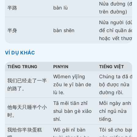
Nửa đường (đi
半路
bàn lù
trên đường)
Nửa người (dùn
半身
bàn shēn
để chỉ quần áo
hoặc vết thươn
VÍ DỤ KHÁC
TIẾNG TRUNG
PINYIN
TIẾNG VIỆT
Wǒmen yǐjīng
Chúng ta đã đi
我们已经走了一半
zǒu le yī bàn de
bộ được nửa
的路了。
lù le.
đường rồi.
Tā měi tiān zhǐ
Mỗi ngày anh t
他每天只睡半个小
shuì bàn gè xiǎo
chỉ ngủ nửa
时。
shí.
tiếng.
我给你半块蛋糕
Wǒ gěi nǐ bàn
Tôi sẽ cho bạn