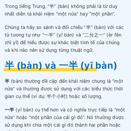
Trong tiếng Trung, “半” (bàn) không phải là từ duy
nhất diễn tả khái niệm “một nửa” hay “một phần”.
Chúng ta hãy so sánh và đối chiếu “半” (bàn) với các
từ tương tự như “一半” (yī bàn) và “二分之一” (èr fēn
zhī yī) để hiểu được sự khác biệt tinh tế của chúng
và khi nào nên sử dụng từng thuật ngữ.
半 (bàn) và 一半 (yī bàn)
半
(bàn) thường đề cập đến khái niệm chung là “một
nửa” và thường được sử dụng với các biểu thức thời
gian cụ thể (ví dụ: 半个小时) hoặc số lượng.
一半
(yī bàn) cụ thể hơn và có nghĩa trực tiếp là “một
nửa” hoặc “một phần của cái gì đó”. Nó thường được
sử dụng khi chia một cái gì đó thành hai phần hoặc