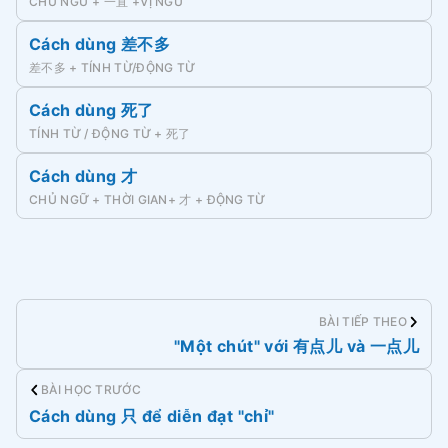
CHỦ NGỮ + 一直 +VỊ NGỮ
Cách dùng 差不多
差不多 + TÍNH TỪ/ĐỘNG TỪ
Cách dùng 死了
TÍNH TỪ / ĐỘNG TỪ + 死了
Cách dùng 才
CHỦ NGỮ + THỜI GIAN+ 才 + ĐỘNG TỪ
BÀI TIẾP THEO
"Một chút" với 有点儿 và 一点儿
BÀI HỌC TRƯỚC
Cách dùng 只 để diễn đạt "chỉ"