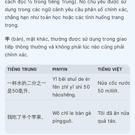
cách đọc ½ trong tiếng Trung). Nó chủ yếu được sử
dụng trong các ngữ cảnh yêu cầu phân số chính xác,
chẳng hạn như toán học hoặc các tình huống trang
trọng.
半
(bàn), mặt khác, thường được sử dụng trong giao
tiếp thông thường và không phải lúc nào cũng phải
chính xác.
TIẾNG TRUNG
PINYIN
TIẾNG VIỆT
Yī bēi shuǐ de èr
一杯水的二分之一
Nửa cốc nước l
fēn zhī yī shì 50
是50毫升。
50 mililít.
háoshēng.
Wǒ chī le bàn gè
Tôi đã ăn nửa
我吃了半个苹果。
píngguǒ.
quả táo.