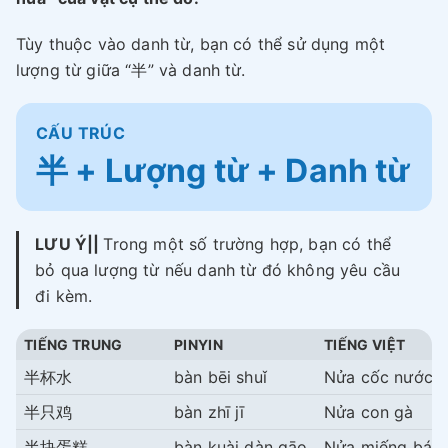
Tùy thuộc vào danh từ, bạn có thể sử dụng một
lượng từ giữa “半” và danh từ.
CẤU TRÚC
半 + Lượng từ + Danh từ
LƯU Ý||
Trong một số trường hợp, bạn có thể
bỏ qua lượng từ nếu danh từ đó không yêu cầu
đi kèm.
TIẾNG TRUNG
PINYIN
TIẾNG VIỆT
半杯水
bàn bēi shuǐ
Nửa cốc nước
半只鸡
bàn zhī jī
Nửa con gà
半块蛋糕
bàn kuài dàn gāo
Nửa miếng bán