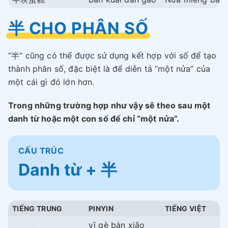
半 CHO PHÂN SỐ
“半” cũng có thể được sử dụng kết hợp với số để tạo
thành phân số, đặc biệt là để diễn tả “một nửa” của
một cái gì đó lớn hơn.
Trong những trường hợp như vậy sẽ theo sau một
danh từ hoặc một con số để chỉ “một nửa”.
CẤU TRÚC
Danh từ + 半
TIẾNG TRUNG
PINYIN
TIẾNG VIỆT
yī gè bàn xiǎo