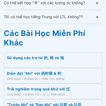
Có thể kết hợp “半” với các lượng từ không?
Tôi có thể học tiếng Trung với LTL không??
Các Bài Học Miễn Phí
Khác
Sử dụng các trợ từ 的, 得 và 地
-
Diễn đạt “khi” với 的时候 & 时
CHỦ NGỮ + ĐỘNG TỪ / TÍNH TỪ+ 的时候
Trải nghiệm trong quá khứ với 过
CHỦ NGỮ. + ĐỘNG TỪ + 过 (+ TÂN NGỮ)
"Trước khi" và "Sau khi" với 以前 và 以后