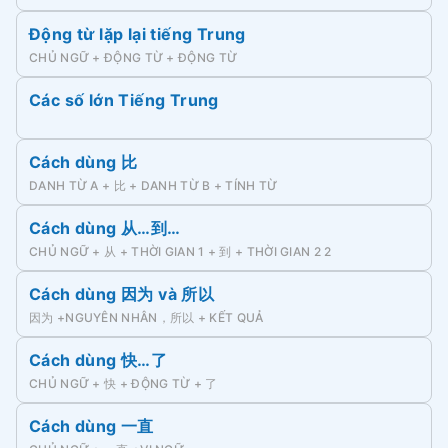
Động từ lặp lại tiếng Trung
CHỦ NGỮ + ĐỘNG TỪ + ĐỘNG TỪ
Các số lớn Tiếng Trung
Cách dùng 比
DANH TỪ A + 比 + DANH TỪ B + TÍNH TỪ
Cách dùng 从…到…
CHỦ NGỮ + 从 + THỜI GIAN 1 + 到 + THỜI GIAN 2 2
Cách dùng 因为 và 所以
因为 +NGUYÊN NHÂN，所以 + KẾT QUẢ
Cách dùng 快…了
CHỦ NGỮ + 快 + ĐỘNG TỪ + 了
Cách dùng 一直