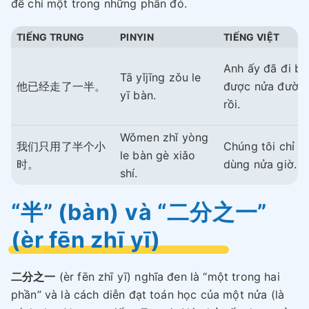
để chỉ một trong những phần đó.
TIẾNG TRUNG
PINYIN
TIẾNG VIỆT
Anh ấy đã đi bộ
Tā yǐjīng zǒu le
他已经走了一半。
được nửa đườn
yī bàn.
rồi.
Wǒmen zhǐ yòng
我们只用了半个小
Chúng tôi chỉ
le bàn gè xiǎo
时。
dùng nửa giờ.
shí.
“半” (bàn) và “二分之一”
(èr fēn zhī yī)
二分之一
(èr fēn zhī yī) nghĩa đen là “một trong hai
phần” và là cách diễn đạt toán học của một nửa (là