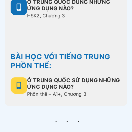
Ở TRUNG QUỐC DÙNG NHỮNG
ỨNG DỤNG NÀO?
HSK2, Chương 3
BÀI HỌC VỚI TIẾNG TRUNG
PHỒN THỂ:
Ở TRUNG QUỐC SỬ DỤNG NHỮNG
ỨNG DỤNG NÀO?
Phồn thể – A1+, Chương 3