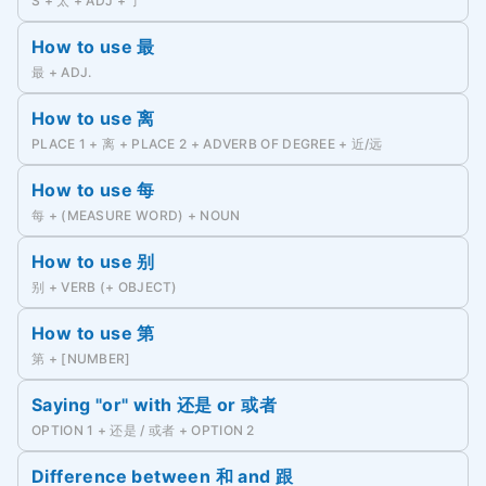
S + 太 + ADJ + 了
How to use 最
最 + ADJ.
How to use 离
PLACE 1 + 离 + PLACE 2 + ADVERB OF DEGREE + 近/远
How to use 每
每 + (MEASURE WORD) + NOUN
How to use 别
别 + VERB (+ OBJECT)
How to use 第
第 + [NUMBER]
Saying "or" with 还是 or 或者
OPTION 1 + 还是 / 或者 + OPTION 2
Difference between 和 and 跟