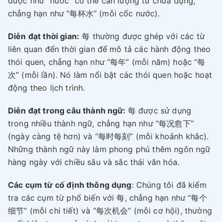
được như “nước” có thể cần lượng từ chứa đựng,
chẳng hạn như “每杯水” (mỗi cốc nước).
Diễn đạt thời gian:
每 thường được ghép với các từ
liên quan đến thời gian để mô tả các hành động theo
thói quen, chẳng hạn như “每年” (mỗi năm) hoặc “每
次” (mỗi lần). Nó làm nổi bật các thói quen hoặc hoạt
động theo lịch trình.
Diễn đạt trong câu thành ngữ:
每 được sử dụng
trong nhiều thành ngữ, chẳng hạn như “每况愈下”
(ngày càng tệ hơn) và “每时每刻” (mỗi khoảnh khắc).
Những thành ngữ này làm phong phú thêm ngôn ngữ
hàng ngày với chiều sâu và sắc thái văn hóa.
Các cụm từ cố định thông dụng
: Chúng tôi đã kiểm
tra các cụm từ phổ biến với 每, chẳng hạn như “每个
细节” (mỗi chi tiết) và “每次机会” (mỗi cơ hội), thường