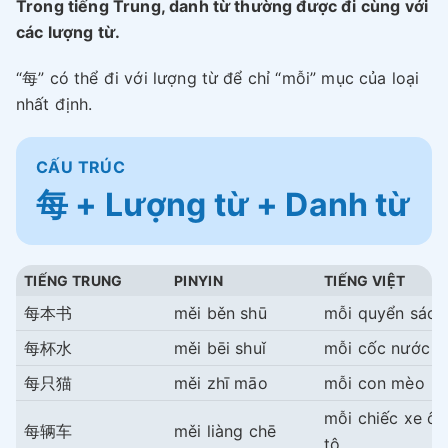
Trong tiếng Trung, danh từ thường được đi cùng với
các lượng từ.
“每” có thể đi với lượng từ để chỉ “mỗi” mục của loại
nhất định.
CẤU TRÚC
每 + Lượng từ + Danh từ
TIẾNG TRUNG
PINYIN
TIẾNG VIỆT
每本书
měi běn shū
mỗi quyển sách
每杯水
měi bēi shuǐ
mỗi cốc nước
每只猫
měi zhī māo
mỗi con mèo
mỗi chiếc xe ô
每辆车
měi liàng chē
tô