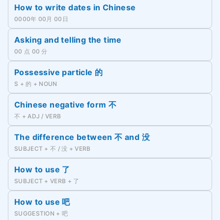
How to write dates in Chinese
0000年 00月 00日
Asking and telling the time
00 点 00 分
Possessive particle 的
S + 的 + NOUN
Chinese negative form 不
不 + ADJ / VERB
The difference between 不 and 没
SUBJECT + 不 / 没 + VERB
How to use 了
SUBJECT + VERB + 了
How to use 吧
SUGGESTION + 吧