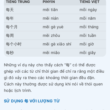
TIẾNG TRUNG
PINYIN
TIẾNG VIỆT
每天
měi tiān
mỗi ngày
每年
měi nián
mỗi năm
每个月
měi gè yuè
mỗi tháng
每周
měi zhōu
mỗi tuần
每个小时
měi gè xiǎo shí
mỗi giờ
每秒
měi miǎo
mỗi giây
Những ví dụ này cho thấy cách “每” có thể được
ghép với các từ chỉ thời gian để chỉ ra rằng một điều
gì đó xảy ra theo các khoảng thời gian đều đặn.
Cách này thường được sử dụng khi nói về thói quen
hoặc lịch trình.
SỬ DỤNG 每 VỚI LƯỢNG TỪ