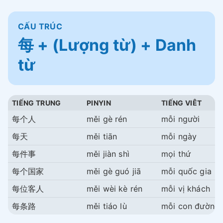
CẤU TRÚC
每 + (Lượng từ) + Danh
từ
TIẾNG TRUNG
PINYIN
TIẾNG VIÊT
每个人
měi gè rén
mỗi người
每天
měi tiān
mỗi ngày
每件事
měi jiàn shì
mọi thứ
每个国家
měi gè guó jiā
mỗi quốc gia
每位客人
měi wèi kè rén
mỗi vị khách
每条路
měi tiáo lù
mỗi con đường