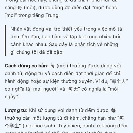
năng 每 (měi), được dùng để diễn đạt “mọi” hoặc
“mỗi” trong tiếng Trung.
Nhân vật đóng vai trò thiết yếu trong việc mô tả
tính đều đặn, bao hàm và lặp lại trong nhiều bối
cảnh khác nhau. Sau đây là phân tích về những
gì chúng tôi đã đề cập:
Cách dùng cơ bản:
每 (měi) thường được dùng với
danh từ, động từ và cách diễn đạt thời gian để chỉ
hành động hoặc sự kiện thường xuyên. Ví dụ, “每个人”
có nghĩa là “mọi người” và “每天” có nghĩa là “mỗi
ngày”.
Lượng từ:
Khi sử dụng với danh từ đếm được, 每
thường cần một lượng từ đi kèm, chẳng hạn như “每
个学生” (mọi học sinh). Tuy nhiên, danh từ không đếm