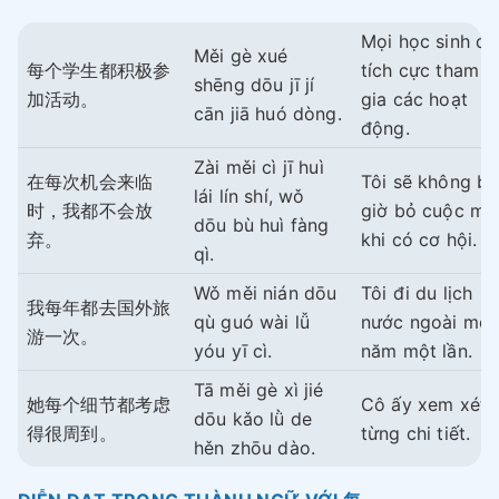
Mọi học sinh đề
Měi gè xué
每个学生都积极参
tích cực tham
shēng dōu jī jí
加活动。
gia các hoạt
cān jiā huó dòng.
động.
Zài měi cì jī huì
在每次机会来临
Tôi sẽ không b
lái lín shí, wǒ
时，我都不会放
giờ bỏ cuộc mỗ
dōu bù huì fàng
弃。
khi có cơ hội.
qì.
Wǒ měi nián dōu
Tôi đi du lịch
我每年都去国外旅
qù guó wài lǚ
nước ngoài mỗi
游一次。
yóu yī cì.
năm một lần.
Tā měi gè xì jié
她每个细节都考虑
Cô ấy xem xét
dōu kǎo lǜ de
得很周到。
từng chi tiết.
hěn zhōu dào.