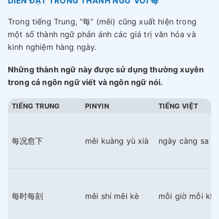
DIỄN ĐẠT TRONG THÀNH NGỮ VỚI 每
Trong tiếng Trung, “每” (měi) cũng xuất hiện trong
một số thành ngữ phản ánh các giá trị văn hóa và
kinh nghiệm hàng ngày.
Những thành ngữ này được sử dụng thường xuyên
trong cả ngôn ngữ viết và ngôn ngữ nói.
TIẾNG TRUNG
PINYIN
TIẾNG VIỆT
每况愈下
měi kuàng yù xià
ngày càng sa sú
每时每刻
měi shí měi kè
mỗi giờ mỗi kh