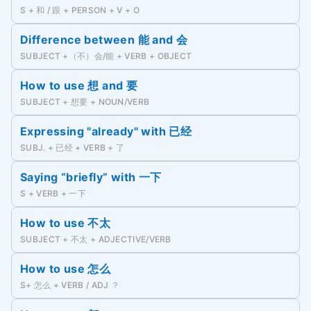
S + 和 / 跟 + PERSON + V + O
Difference between 能 and 会
SUBJECT +（不）会/能 + VERB + OBJECT
How to use 想 and 要
SUBJECT + 想要 + NOUN/VERB
Expressing "already" with 已经
SUBJ. + 已经 + VERB + 了
Saying “briefly” with 一下
S + VERB + 一下
How to use 不太
SUBJECT + 不太 + ADJECTIVE/VERB
How to use 怎么
S+ 怎么 + VERB / ADJ ？