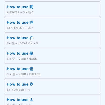
How to use 呢
ANSWER + S + 呢 ?
How to use 吗
STATEMENT + 吗？
How to use 在
S+ 在 + LOCATION + V
How to use 要
S + 要 + VERB / NOUN
How to use 也
S + 也 + VERB / PHRASE
How to use 岁
S+ NUMBER + 岁
How to use 太