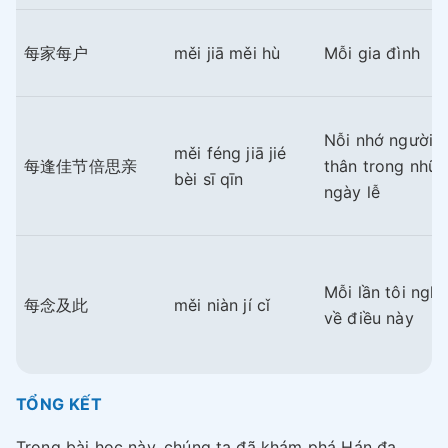
每家每户
měi jiā měi hù
Mỗi gia đình
Nỗi nhớ người
měi féng jiā jié
每逢佳节倍思亲
thân trong nhữ
bèi sī qīn
ngày lễ
Mỗi lần tôi nghĩ
每念及此
měi niàn jí cǐ
về điều này
TỔNG KẾT
Trong bài học này, chúng ta đã khám phá Hán đa