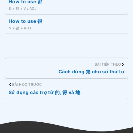
How to use 都
S + 都 + V / ADJ
How to use 很
N + 很 + ADJ
BÀI TIẾP THEO
Cách dùng 第 cho số thứ tự
BÀI HỌC TRƯỚC
Sử dụng các trợ từ 的, 得 và 地