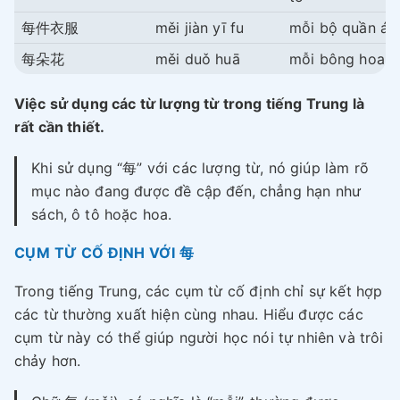
每件衣服
měi jiàn yī fu
mỗi bộ quần áo
每朵花
měi duǒ huā
mỗi bông hoa
Việc sử dụng các từ lượng từ trong tiếng Trung là
rất cần thiết.
Khi sử dụng “每” với các lượng từ, nó giúp làm rõ
mục nào đang được đề cập đến, chẳng hạn như
sách, ô tô hoặc hoa.
CỤM TỪ CỐ ĐỊNH VỚI 每
Trong tiếng Trung, các cụm từ cố định chỉ sự kết hợp
các từ thường xuất hiện cùng nhau. Hiểu được các
cụm từ này có thể giúp người học nói tự nhiên và trôi
chảy hơn.