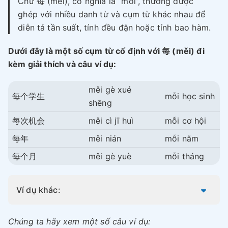
Chữ 每 (měi), có nghĩa là “mỗi”, thường được
ghép với nhiều danh từ và cụm từ khác nhau để
diễn tả tần suất, tính đều đặn hoặc tính bao hàm.
Dưới đây là một số cụm từ cố định với 每 (měi) đi
kèm giải thích và câu ví dụ:
měi gè xué
每个学生
mỗi học sinh
shēng
每次机会
měi cì jī huì
mỗi cơ hội
每年
měi nián
mỗi năm
每个月
měi gè yuè
mỗi tháng
Ví dụ khác:
Chúng ta hãy xem một số câu ví dụ: