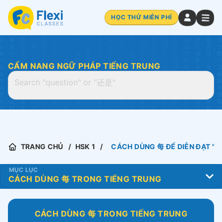
HỌC THỬ MIỄN PHÍ
CẨM NANG NGỮ PHÁP TIẾNG TRUNG
TRANG CHỦ
HSK 1
CÁCH DÙNG 每 ĐỂ DIỄN ĐẠT "M
MỤC LỤC
CÁCH DÙNG 每 TRONG TIẾNG TRUNG