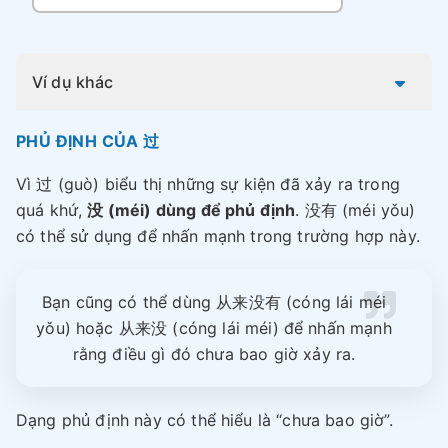
Ví dụ khác
PHỦ ĐỊNH CỦA 过
Vì 过 (guò) biểu thị những sự kiện đã xảy ra trong
quá khứ,
没 (méi) dùng để phủ định
. 没有 (méi yǒu)
có thể sử dụng để nhấn mạnh trong trường hợp này.
Bạn cũng có thể dùng 从来没有 (cóng lái méi
yǒu) hoặc 从来没 (cóng lái méi) để nhấn mạnh
rằng điều gì đó chưa bao giờ xảy ra.
Dạng phủ định này có thể hiểu là “chưa bao giờ”.