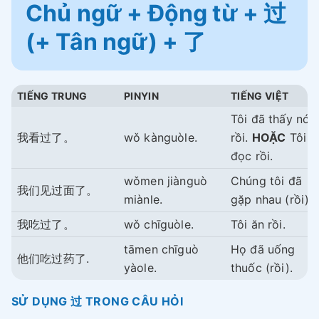
Chủ ngữ + Động từ + 过
(+ Tân ngữ) + 了
TIẾNG TRUNG
PINYIN
TIẾNG VIỆT
Tôi đã thấy nó
我看过了。
wǒ kànguòle.
rồi.
HOẶC
Tôi đ
đọc rồi.
wǒmen jiànguò
Chúng tôi đã
我们见过面了。
miànle.
gặp nhau (rồi).
我吃过了。
wǒ chīguòle.
Tôi ăn rồi.
tāmen chīguò
Họ đã uống
他们吃过药了.
yàole.
thuốc (rồi).
SỬ DỤNG 过 TRONG CÂU HỎI