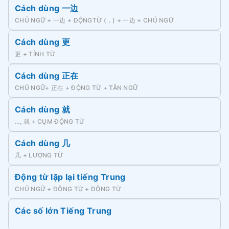
Cách dùng 一边
CHỦ NGỮ + 一边 + ĐỘNGTỪ (，) + 一边 + CHỦ NGỮ
Cách dùng 更
更 + TÍNH TỪ
Cách dùng 正在
CHỦ NGỮ+ 正在 + ĐỘNG TỪ + TÂN NGỮ
Cách dùng 就
…, 就 + CỤM ĐỘNG TỪ
Cách dùng 几
几 + LƯỢNG TỪ
Động từ lặp lại tiếng Trung
CHỦ NGỮ + ĐỘNG TỪ + ĐỘNG TỪ
Các số lớn Tiếng Trung