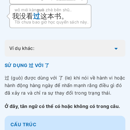
wǒ méi kàn
guò
zhè běn shū..
我没看
过
这本书。
Tôi chưa bao giờ học quyển sách này.
Ví dụ khác:
SỬ DỤNG 过 VỚI 了
过 (guò) được dùng với 了 (le) khi nói về hành vi hoặc
hành động hàng ngày để nhấn mạnh rằng điều gì đó
đã xảy ra và chỉ ra sự thay đổi trong trạng thái.
Ở đây, tân ngữ có thể có hoặc không có trong câu.
CẤU TRÚC