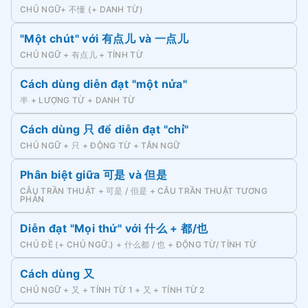
CHỦ NGỮ+ 不懂 (+ DANH TỪ)
"Một chút" với 有点儿 và 一点儿
CHỦ NGỮ + 有点儿 + TÍNH TỪ
Cách dùng diễn đạt "một nửa"
半 + LƯỢNG TỪ + DANH TỪ
Cách dùng 只 để diễn đạt "chỉ"
CHỦ NGỮ + 只 + ĐỘNG TỪ + TÂN NGỮ
Phân biệt giữa 可是 và 但是
CÂU TRẦN THUẬT + 可是 / 但是 + CÂU TRẦN THUẬT TƯƠNG
PHẢN
Diễn đạt "Mọi thứ" với 什么 + 都/也
CHỦ ĐỀ (+ CHỦ NGỮ.) + 什么都 / 也 + ĐỘNG TỪ/ TÍNH TỪ
Cách dùng 又
CHỦ NGỮ + 又 + TÍNH TỪ 1 + 又 + TÍNH TỪ 2