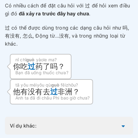
Có nhiều cách để đặt câu hỏi với 过 để hỏi xem điều
gì đó
đã xảy ra trước đây hay chưa
.
过 có thể được dùng trong các dạng câu hỏi như 吗,
有没有, 怎么, Động từ…没有, và trong những loại từ
khác.
nǐ chī
guò
yàole ma?
你吃
过
药了吗？
Bạn đã uống thuốc chưa?
tā yǒu méiyǒu qù
guò
fēizhōu?
他有没有去
过
非洲？
Anh ta đã đi châu Phi bao giờ chưa?
Ví dụ khác: