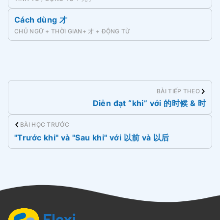
Cách dùng 才
CHỦ NGỮ + THỜI GIAN+ 才 + ĐỘNG TỪ
BÀI TIẾP THEO
Diễn đạt “khi” với 的时候 & 时
BÀI HỌC TRƯỚC
"Trước khi" và "Sau khi" với 以前 và 以后