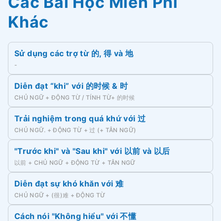
Các Bài Học Miễn Phí
Khác
Sử dụng các trợ từ 的, 得 và 地
-
Diễn đạt “khi” với 的时候 & 时
CHỦ NGỮ + ĐỘNG TỪ / TÍNH TỪ+ 的时候
Trải nghiệm trong quá khứ với 过
CHỦ NGỮ. + ĐỘNG TỪ + 过 (+ TÂN NGỮ)
"Trước khi" và "Sau khi" với 以前 và 以后
以前 + CHỦ NGỮ + ĐỘNG TỪ + TÂN NGỮ
Diễn đạt sự khó khăn với 难
CHỦ NGỮ + (很)难 + ĐỘNG TỪ
Cách nói "Không hiểu" với 不懂