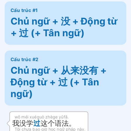
Cấu trúc #1
Chủ ngữ + 没 + Động từ
+ 过 (+ Tân ngữ)
Cấu trúc #2
Chủ ngữ + 从来没有 +
Động từ + 过 (+ Tân
ngữ)
wǒ méi xuéguò zhège yǔfǎ.
我没学
过
这个语法。
Tôi chưa bao giờ học
ngữ pháp
này.