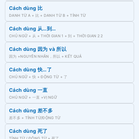
Cách dùng 比
DANH TỪ A + 比 + DANH TỪ B + TÍNH TỪ
Cách dùng 从…到…
CHỦ NGỮ + 从 + THỜI GIAN 1 + 到 + THỜI GIAN 2 2
Cách dùng 因为 và 所以
因为 +NGUYÊN NHÂN，所以 + KẾT QUẢ
Cách dùng 快…了
CHỦ NGỮ + 快 + ĐỘNG TỪ + 了
Cách dùng 一直
CHỦ NGỮ + 一直 +VỊ NGỮ
Cách dùng 差不多
差不多 + TÍNH TỪ/ĐỘNG TỪ
Cách dùng 死了
TÍNH TỪ / ĐỘNG TỪ + 死了