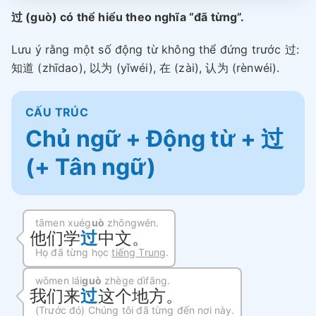
过 (guò) có thể hiểu theo nghĩa “đã từng”.
Lưu ý rằng một số động từ không thể đứng trước 过:
知道 (zhīdao), 以为 (yǐwéi), 在 (zài), 认为 (rènwéi).
CẤU TRÚC
Chủ ngữ + Động từ + 过
(+ Tân ngữ)
tāmen xuég
uò
zhōngwén.
他们学
过
中文。
Họ đã từng học
tiếng Trung
.
wǒmen lái
guò
zhège dìfāng.
我们来
过
这个地方。
(Trước đó) Chúng tôi đã từng đến nơi này.