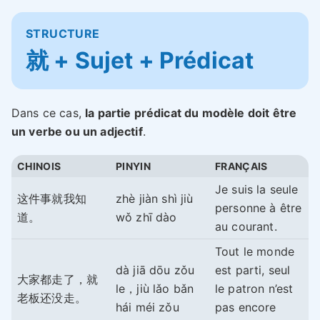
STRUCTURE
就 + Sujet + Prédicat
Dans ce cas,
la partie prédicat du modèle doit être
un verbe ou un adjectif
.
CHINOIS
PINYIN
FRANÇAIS
Je suis la seule
这件事就我知
zhè jiàn shì jiù
personne à être
道。
wǒ zhī dào
au courant.
Tout le monde
dà jiā dōu zǒu
est parti, seul
大家都走了，就
le，jiù lǎo bǎn
le patron n’est
老板还没走。
hái méi zǒu
pas encore