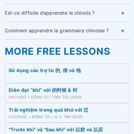
Est-ce difficile d’apprendre le chinois ?
Comment apprendre la grammaire chinoise ?
MORE FREE LESSONS
Sử dụng các trợ từ 的, 得 và 地
-
Diễn đạt “khi” với 的时候 & 时
CHỦ NGỮ + ĐỘNG TỪ / TÍNH TỪ+ 的时候
Trải nghiệm trong quá khứ với 过
CHỦ NGỮ. + ĐỘNG TỪ + 过 (+ TÂN NGỮ)
"Trước khi" và "Sau khi" với 以前 và 以后