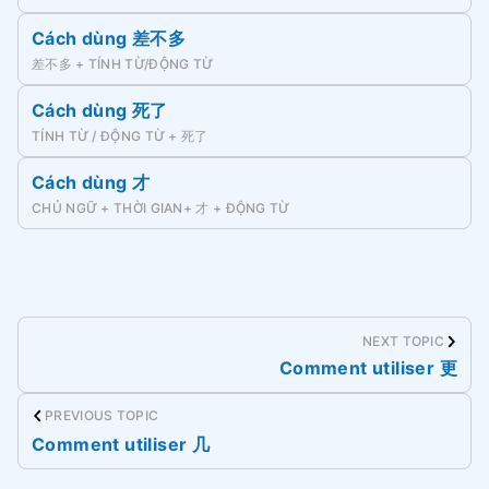
Cách dùng 差不多
差不多 + TÍNH TỪ/ĐỘNG TỪ
Cách dùng 死了
TÍNH TỪ / ĐỘNG TỪ + 死了
Cách dùng 才
CHỦ NGỮ + THỜI GIAN+ 才 + ĐỘNG TỪ
NEXT TOPIC
Comment utiliser 更
PREVIOUS TOPIC
Comment utiliser 几