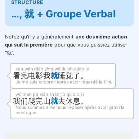
STRUCTURE
…, 就 + Groupe Verbal
Notez qu’il y a généralement
une deuxième action
qui suit la première
pour que vous puissiez utiliser
“就”.
kàn wán diàn yǐng wǒ jiù shuì jiào le
看完电影我
就
睡觉了。
Je me suis endormi après avoir regardé le
film
.
wǒ men pá wán shān jiù qù xiū xī
我们爬完山
就
去休息。
Nous sommes allés nous reposer après avoir gravi la
montagne.