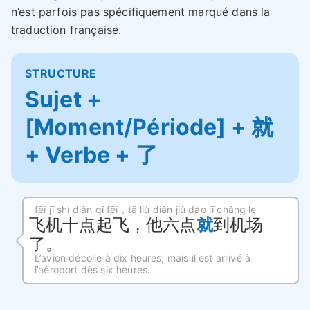
n’est parfois pas spécifiquement marqué dans la
traduction française.
STRUCTURE
Sujet +
[Moment/Période] + 就
+ Verbe + 了
fēi jī shí diǎn qǐ fēi，tā liù diǎn jiù dào jī chǎng le
飞机十点起飞，他六点
就
到机场
了。
L’avion décolle à dix heures, mais il est arrivé à
l’aéroport dès six heures.