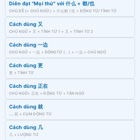
Diễn đạt "Mọi thứ" với 什么 + 都/也
CHỦ ĐỀ (+ CHỦ NGỮ.) + 什么都 / 也 + ĐỘNG TỪ/ TÍNH TỪ
Cách dùng 又
CHỦ NGỮ + 又 + TÍNH TỪ 1 + 又 + TÍNH TỪ 2
Cách dùng 一边
CHỦ NGỮ + 一边 + ĐỘNGTỪ (，) + 一边 + CHỦ NGỮ
Cách dùng 更
更 + TÍNH TỪ
Cách dùng 正在
CHỦ NGỮ+ 正在 + ĐỘNG TỪ + TÂN NGỮ
Cách dùng 就
…, 就 + CỤM ĐỘNG TỪ
Cách dùng 几
几 + LƯỢNG TỪ