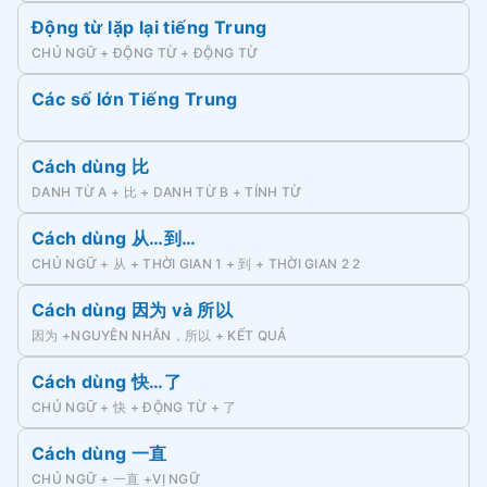
Động từ lặp lại tiếng Trung
CHỦ NGỮ + ĐỘNG TỪ + ĐỘNG TỪ
Các số lớn Tiếng Trung
Cách dùng 比
DANH TỪ A + 比 + DANH TỪ B + TÍNH TỪ
Cách dùng 从…到…
CHỦ NGỮ + 从 + THỜI GIAN 1 + 到 + THỜI GIAN 2 2
Cách dùng 因为 và 所以
因为 +NGUYÊN NHÂN，所以 + KẾT QUẢ
Cách dùng 快…了
CHỦ NGỮ + 快 + ĐỘNG TỪ + 了
Cách dùng 一直
CHỦ NGỮ + 一直 +VỊ NGỮ