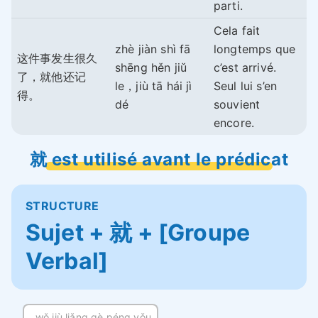
parti.
Cela fait
zhè jiàn shì fā
longtemps que
这件事发生很久
shēng hěn jiǔ
c’est arrivé.
了，就他还记
le，jiù tā hái jì
Seul lui s’en
得。
dé
souvient
encore.
就 est utilisé avant le prédicat
STRUCTURE
Sujet + 就 + [Groupe
Verbal]
wǒ jiù liǎng gè péng yǒu