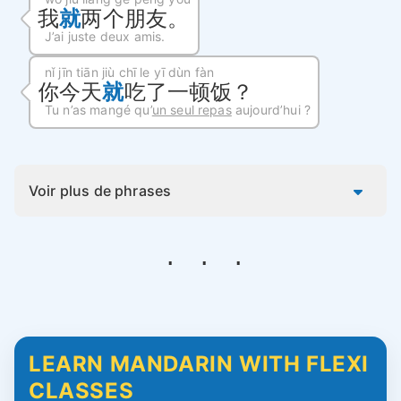
我
就
两个朋友。
J’ai juste deux amis.
nǐ jīn tiān jiù chī le yī dùn fàn
你今天
就
吃了一顿饭？
Tu n’as mangé qu’
un seul repas
aujourd’hui ?
Voir plus de phrases
LEARN MANDARIN WITH FLEXI
CLASSES