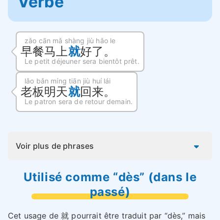
Verbe
zǎo cān mǎ shàng jiù hǎo le
早餐马上
就
好了。
Le petit déjeuner sera bientôt prêt.
lǎo bǎn míng tiān jiù huí lái
老板明天
就
回来。
Le patron sera de retour demain.
Voir plus de phrases
Utilisé comme “dès” (dans le
passé)
Cet usage de 就 pourrait être traduit par “dès,” mais