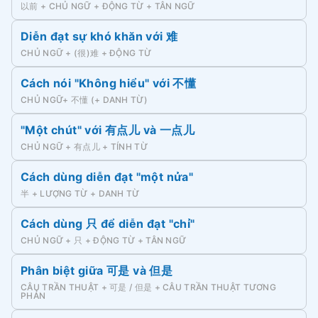
以前 + CHỦ NGỮ + ĐỘNG TỪ + TÂN NGỮ
Diễn đạt sự khó khăn với 难
CHỦ NGỮ + (很)难 + ĐỘNG TỪ
Cách nói "Không hiểu" với 不懂
CHỦ NGỮ+ 不懂 (+ DANH TỪ)
"Một chút" với 有点儿 và 一点儿
CHỦ NGỮ + 有点儿 + TÍNH TỪ
Cách dùng diễn đạt "một nửa"
半 + LƯỢNG TỪ + DANH TỪ
Cách dùng 只 để diễn đạt "chỉ"
CHỦ NGỮ + 只 + ĐỘNG TỪ + TÂN NGỮ
Phân biệt giữa 可是 và 但是
CÂU TRẦN THUẬT + 可是 / 但是 + CÂU TRẦN THUẬT TƯƠNG
PHẢN