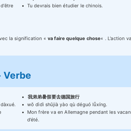
d’être
Tu devrais bien étudier le chinois.
vec la signification «
va faire quelque chose
« . L’action v
+ Verbe
我弟弟暑假要去德国旅行
 dàxué.
wǒ dìdì shǔjià yào qù déguó lǚxíng.
e
Mon frère va en Allemagne pendant les vaca
d’été.