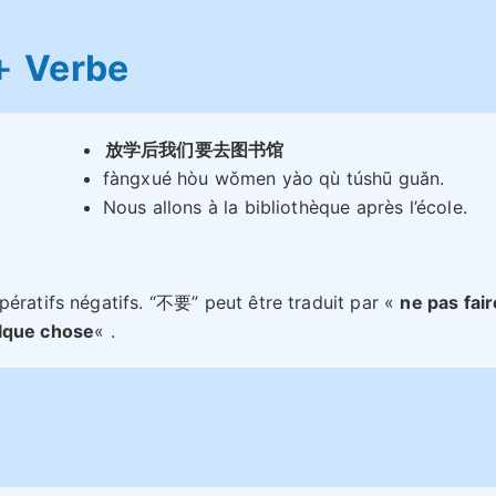
＋ Verbe
放学后我们要去图书馆
fàngxué hòu wǒmen yào qù túshū guǎn.
Nous allons à la bibliothèque après l’école.
pératifs négatifs. “不要” peut être traduit par «
ne pas fair
elque chose
« .