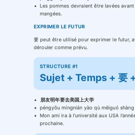
Les pommes devraient être lavées avant 
mangées.
EXPRIMER LE FUTUR
要 peut être utilisé pour exprimer le futur, a
dérouler comme prévu.
STRUCTURE #1
Sujet + Temps + 要 
朋友明年要去美国上大学
péngyǒu míngnián yào qù měiguó shàng
Mon ami ira à l’université aux USA l’anné
prochaine.