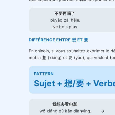
不要再喝了
bùyào zài hēle.
Ne bois plus.
DIFFÉRENCE ENTRE 想 ET 要
En chinois, si vous souhaitez exprimer le d
mots : 想 (xiǎng) et 要 (yào), qui veulent to
PATTERN
Sujet + 想/要 + Verbe
我想去看电影
wǒ xiǎng qù kàn diànyǐng.
→