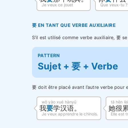
Je veux ce jouet
Que veux-tu ?
要 EN TANT QUE VERBE AUXILIAIRE
S’il est utilisé comme verbe auxiliaire, 要 s
PATTERN
Sujet +
要
+ Verbe
要 doit être placé avant l’autre verbe pour
wǒ yào xué hànyǔ
tā hěn lèi
我
要
学汉语。
她很
Je veux apprendre le chinois.
Elle est 