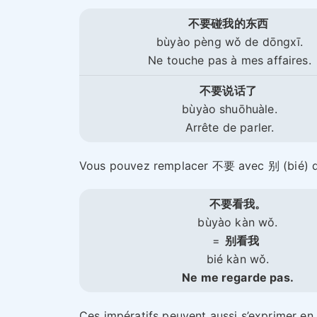
不要碰我的东西
bùyào pèng wǒ de dōngxī.
Ne touche pas à mes affaires.
不要说话了
bùyào shuōhuàle.
Arrête de parler.
Vous pouvez remplacer 不要 avec 别 (bié) da
不要看我。
bùyào kàn wǒ.
=
别看我
bié kàn wǒ.
Ne me regarde pas.
Ces impératifs peuvent aussi s’exprimer en