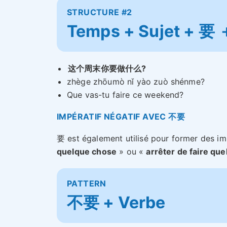
STRUCTURE #2
Temps + Sujet + 要 
这个周末你要做什么?
zhège zhōumò nǐ yào zuò shénme?
Que vas-tu faire ce weekend?
IMPÉRATIF NÉGATIF AVEC 不要
要 est également utilisé pour former des im
quelque chose
» ou «
arrêter de faire qu
PATTERN
不要 + Verbe