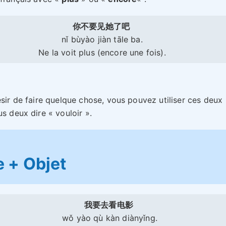
你不要见她了吧
nǐ bùyào jiàn tāle ba.
Ne la voit plus (encore une fois).
ésir de faire quelque chose, vous pouvez utiliser ces deux
us deux dire « vouloir ».
 + Objet
我要去看电影
wǒ yào qù kàn diànyǐng.