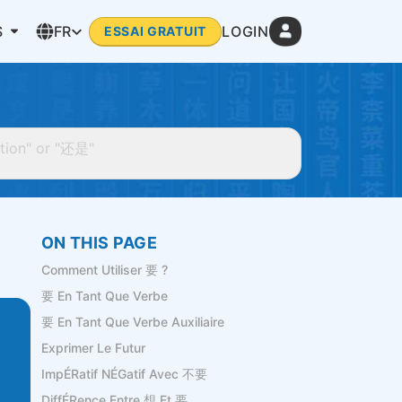
S
FR
LOGIN
ESSAI GRATUIT
ON THIS PAGE
Comment Utiliser 要 ?
要 En Tant Que Verbe
要 En Tant Que Verbe Auxiliaire
Exprimer Le Futur
ImpÉRatif NÉGatif Avec 不要
DiffÉRence Entre 想 Et 要