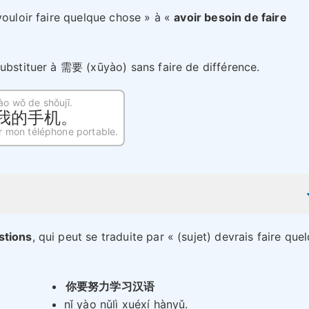
vouloir faire quelque chose » à «
avoir besoin de faire
substituer à 需要 (xūyào) sans faire de différence.
o wǒ de shǒujī.
我的手机。
r mon téléphone portable.
stions
, qui peut se traduite par « (sujet) devrais faire que
你要努力学习汉语
nǐ yào nǔlì xuéxí hànyǔ.