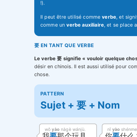
!).
Il peut être utilisé comme
verbe
, et sign
comme un
verbe auxiliaire
, et se place 
要 EN TANT QUE VERBE
Le verbe 要 signifie « vouloir quelque cho
désir en chinois. Il est aussi utilisé pour
chose.
PATTERN
Sujet + 要 + Nom
wǒ
yào
nàgè wánjù.
nǐ
yào
shénme
我
要
那个玩具。
你
要
什么