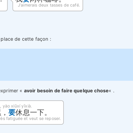
J’aimerais deux tasses de café.
e place de cette façon :
 exprimer «
avoir besoin de faire quelque chose
« .
, yào xiūxí yīxià.
累，
要
休息一下。
très fatiguée et veut se reposer.