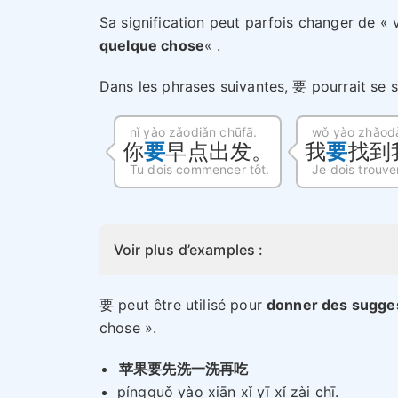
Sa signification peut parfois changer de « 
quelque chose
« .
Dans les phrases suivantes, 要 pourrait se 
nǐ yào zǎodiǎn chūfā.
wǒ yào zhǎodà
你
要
早点出发。
我
要
找到
Tu dois commencer tôt.
Je dois trouve
Voir plus d’examples :
要 peut être utilisé pour
donner des sugge
chose ».
苹果要先洗一洗再吃
píngguǒ yào xiān xǐ yī xǐ zài chī.