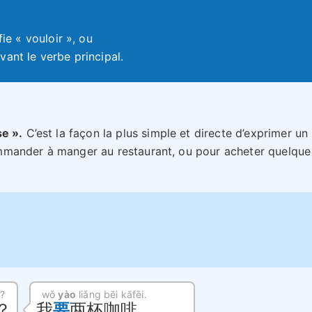
ifie « vouloir », ou
avant le verbe principal.
se ».
C’est la façon la plus simple et directe d’exprimer un
 commander à manger au restaurant, ou pour acheter quelque
?
wǒ
yào
liǎng bēi kāfēi.
？
我
要
两杯咖啡。