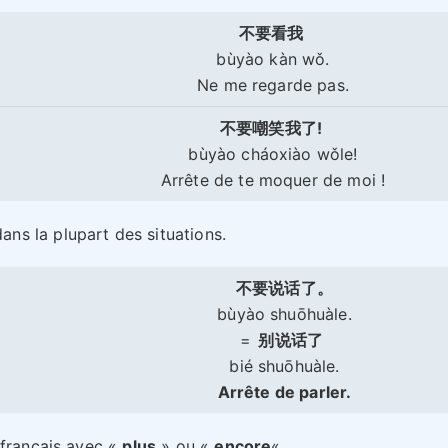
不要看我
bùyào kàn wǒ.
Ne me regarde pas.
不要嘲笑我了!
bùyào cháoxiào wǒle!
Arrête de te moquer de moi !
ns la plupart des situations.
不要说话了。
bùyào shuōhuàle.
=
别说话了
bié shuōhuàle.
Arrête de parler.
 français avec «
plus
» ou «
encore
« .