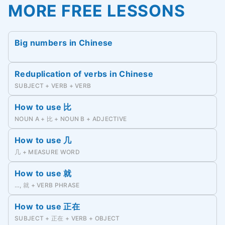
MORE FREE LESSONS
Big numbers in Chinese
Reduplication of verbs in Chinese
SUBJECT + VERB + VERB
How to use 比
NOUN A + 比 + NOUN B + ADJECTIVE
How to use 几
几 + MEASURE WORD
How to use 就
…, 就 + VERB PHRASE
How to use 正在
SUBJECT + 正在 + VERB + OBJECT