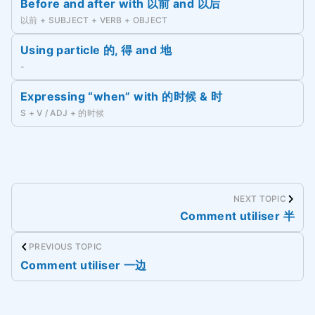
Before and after with 以前 and 以后
以前 + SUBJECT + VERB + OBJECT
Using particle 的, 得 and 地
-
Expressing “when” with 的时候 & 时
S + V / ADJ + 的时候
NEXT TOPIC
Comment utiliser 半
PREVIOUS TOPIC
Comment utiliser 一边