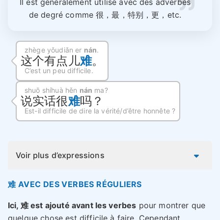
Il est généralement utilisé avec des adverbes
de degré comme 很，最，特别，更，etc.
zhège yǒudiǎn er
nán
.
这个有点儿
难
。
C’est un peu difficile.
shuō shíhuà hěn
nán
ma?
说实话很
难
吗？
Est-il difficile de dire la vérité/d’être honnête ?
Voir plus d’expressions
难 AVEC DES VERBES RÉGULIERS
Ici, 难 est ajouté avant les verbes
pour montrer que
quelque chose est difficile à faire. Cependant,