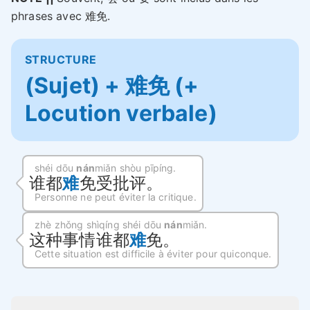
phrases avec 难免.
STRUCTURE
(Sujet) + 难免 (+
Locution verbale)
shéi dōu
nán
miǎn shòu pīpíng.
谁都
难
免受批评。
Personne ne peut éviter la critique.
zhè zhǒng shìqíng shéi dōu
nán
miǎn.
这种事情谁都
难
免。
Cette situation est difficile à éviter pour quiconque.