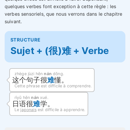
quelques verbes font exception à cette règle : les
verbes sensoriels, que nous verrons dans le chapitre
suivant.
STRUCTURE
Sujet + (很)难 + Verbe
zhège jùzi hěn
nán
dǒng.
这个句子很
难
懂。
Cette phrase est difficile à comprendre.
rìyǔ hěn
nán
xué.
日语很
难
学。
Le
japonais
est difficile à apprendre.