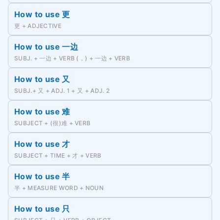
How to use 更
更 + ADJECTIVE
How to use 一边
SUBJ. + 一边 + VERB (，) + 一边 + VERB
How to use 又
SUBJ.+ 又 + ADJ. 1 + 又 + ADJ. 2
How to use 难
SUBJECT + (很)难 + VERB
How to use 才
SUBJECT + TIME + 才 + VERB
How to use 半
半 + MEASURE WORD + NOUN
How to use 只