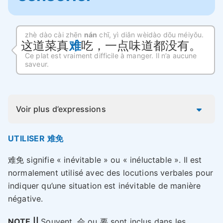
zhè dào cài zhēn
nán
chī, yì diǎn wèidào dōu méiyǒu.
这道菜真
难
吃，一点味道都没有。
Ce plat est vraiment difficile à manger. Il n’a aucune
saveur.
Voir plus d’expressions
UTILISER 难免
难免 signifie « inévitable » ou « inéluctable ». Il est
normalement utilisé avec des locutions verbales pour
indiquer qu’une situation est inévitable de manière
négative.
NOTE ||
Souvent, 会 ou 要 sont inclus dans les