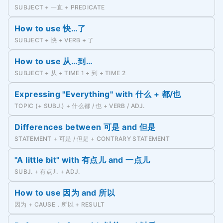
SUBJECT + 一直 + PREDICATE
How to use 快…了
SUBJECT + 快 + VERB + 了
How to use 从…到…
SUBJECT + 从 + TIME 1 + 到 + TIME 2
Expressing "Everything" with 什么 + 都/也
TOPIC (+ SUBJ.) + 什么都 / 也 + VERB / ADJ.
Differences between 可是 and 但是
STATEMENT + 可是 / 但是 + CONTRARY STATEMENT
"A little bit" with 有点儿 and 一点儿
SUBJ. + 有点儿 + ADJ.
How to use 因为 and 所以
因为 + CAUSE，所以 + RESULT