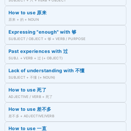
SUBJECT + 只 + VERB + OBJECT
How to use 原来
原来 + 的 + NOUN
Expressing "enough" with 够
SUBJECT / OBJECT + 够 + VERB / PURPOSE
Past experiences with 过
SUBJ. + VERB + 过 (+ OBJECT)
Lack of understanding with 不懂
SUBJECT + 不懂 (+ NOUN)
How to use 死了
ADJECTIVE / VERB + 死了
How to use 差不多
差不多 + ADJECTIVE/VERB
How to use 一直