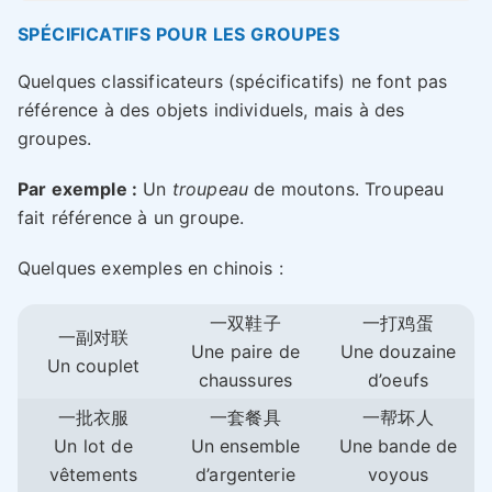
SPÉCIFICATIFS POUR LES GROUPES
Quelques classificateurs (spécificatifs) ne font pas
référence à des objets individuels, mais à des
groupes.
Par exemple :
Un
troupeau
de moutons. Troupeau
fait référence à un groupe.
Quelques exemples en chinois :
一双鞋子
一打鸡蛋
一副对联
Une paire de
Une douzaine
Un couplet
chaussures
d’oeufs
一批衣服
一套餐具
一帮坏人
Un lot de
Un ensemble
Une bande de
vêtements
d’argenterie
voyous