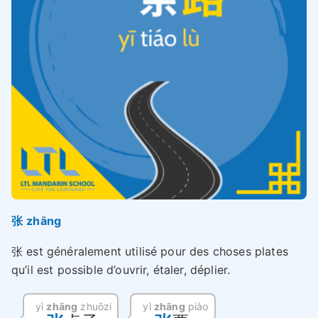
张 zhāng
张 est généralement utilisé pour des choses plates
qu’il est possible d’ouvrir, étaler, déplier.
yì
zhāng
zhuōzi
yì
zhāng
piào