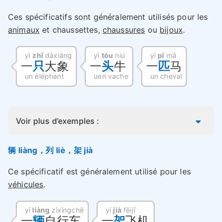
Ces spécificatifs sont généralement utilisés pour les
animaux
et chaussettes,
chaussures
ou
bijoux
.
yì
zhǐ
dàxiàng
yì
tóu
niú
yì
pī
mǎ
一
只
大象
一
头
牛
一
匹
马
un éléphant
uen vache
un cheval
Voir plus d’exemples :
辆 liàng，列 liè，架 jià
Ce spécificatif est généralement utilisé pour les
véhicules
.
yí
liàng
zìxíngchē
yí
jià
fēijī
一
辆
自行车
一
架
飞机