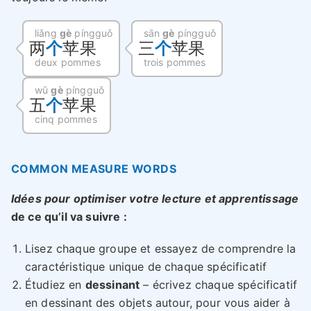
liǎng
gè
píngguǒ
sān
gè
píngguǒ
两
个
苹果
三
个
苹果
deux pommes
trois pommes
wǔ
gè
píngguǒ
五
个
苹果
cinq pommes
COMMON MEASURE WORDS
Idées pour optimiser votre lecture et apprentissage
de ce qu’il va suivre :
Lisez chaque groupe et essayez de comprendre la
caractéristique unique de chaque spécificatif
Étudiez en
dessinant
– écrivez chaque spécificatif
en dessinant des objets autour, pour vous aider à