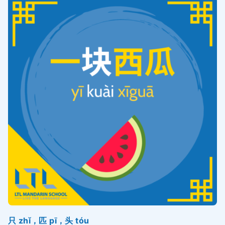
只 zhǐ，匹 pī，头 tóu