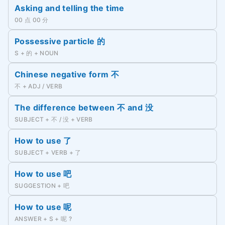
Asking and telling the time
00 点 00 分
Possessive particle 的
S + 的 + NOUN
Chinese negative form 不
不 + ADJ / VERB
The difference between 不 and 没
SUBJECT + 不 / 没 + VERB
How to use 了
SUBJECT + VERB + 了
How to use 吧
SUGGESTION + 吧
How to use 呢
ANSWER + S + 呢 ?