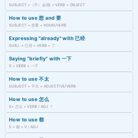
SUBJECT +（不）会/能 + VERB + OBJECT
How to use 想 and 要
SUBJECT + 想要 + NOUN/VERB
Expressing "already" with 已经
SUBJ. + 已经 + VERB + 了
Saying “briefly” with 一下
S + VERB + 一下
How to use 不太
SUBJECT + 不太 + ADJECTIVE/VERB
How to use 怎么
S+ 怎么 + VERB / ADJ ？
How to use 都
S + 都 + V / ADJ