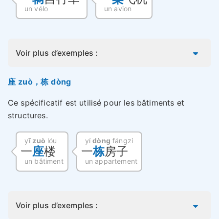
un vélo
un avion
Voir plus d’exemples :
座 zuò，栋 dòng
Ce spécificatif est utilisé pour les bâtiments et
structures.
yī
zuò
lóu
yí
dòng
fángzi
一
座
楼
一
栋
房子
un bâtiment
un appartement
Voir plus d’exemples :