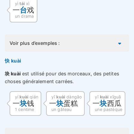
yì
tái
xì
一
台
戏
un drama
Voir plus d’exemples :
快 kuài
块 kuài
est utilisé pour des morceaux, des petites
choses généralement carrées.
yí
kuài
qián
yī
kuài
dàngāo
yī
kuài
xīguā
一
块
钱
一
块
蛋糕
一
块
西瓜
1 centime
un gâteau
une pastèque