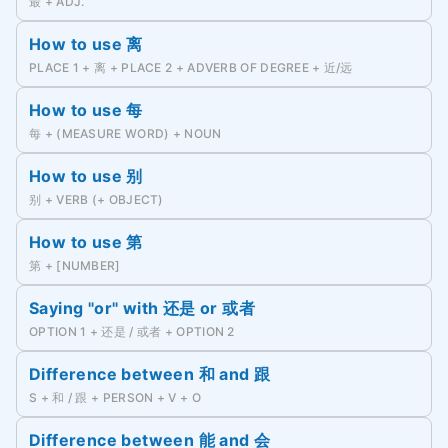
最 + ADJ.
How to use 离
PLACE 1 + 离 + PLACE 2 + ADVERB OF DEGREE + 近/远
How to use 每
每 + (MEASURE WORD) + NOUN
How to use 别
别 + VERB (+ OBJECT)
How to use 第
第 + [NUMBER]
Saying "or" with 还是 or 或者
OPTION 1 + 还是 / 或者 + OPTION 2
Difference between 和 and 跟
S + 和 / 跟 + PERSON + V + O
Difference between 能 and 会