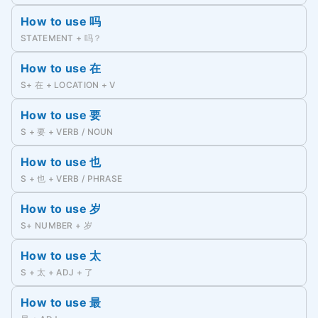
How to use 吗
STATEMENT + 吗？
How to use 在
S+ 在 + LOCATION + V
How to use 要
S + 要 + VERB / NOUN
How to use 也
S + 也 + VERB / PHRASE
How to use 岁
S+ NUMBER + 岁
How to use 太
S + 太 + ADJ + 了
How to use 最