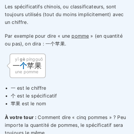
Les spécificatifs chinois, ou classificateurs, sont
toujours utilisés (tout du moins implicitement) avec
un chiffre.
Par exemple pour dire « une
pomme
» (en quantité
ou pas), on dira : 一个苹果.
yī
gè
píngguǒ
一
个
苹果
une pomme
一 est le chiffre
个 est le spécificatif
苹果 est le nom
À votre tour :
Comment dire « cinq pommes » ? Peu
importe la quantité de pommes, le spécificatif sera
toujours le même.