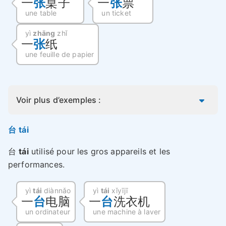
一
张
桌子
一
张
票
une table
un ticket
yì
zhāng
zhǐ
一
张
纸
une feuille de papier
Voir plus d’exemples :
台 tái
台
tái
utilisé pour les gros appareils et les
performances.
yì
tái
diànnǎo
yì
tái
xǐyījī
一
台
电脑
一
台
洗衣机
un ordinateur
une machine à laver