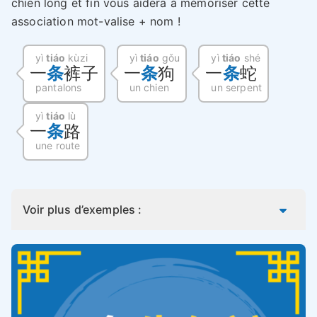
chien long et fin vous aidera à mémoriser cette
association mot-valise + nom !
yì
tiáo
kùzi
yì
tiáo
gǒu
yì
tiáo
shé
一
条
裤子
一
条
狗
一
条
蛇
pantalons
un chien
un serpent
yì
tiáo
lù
一
条
路
une route
Voir plus d’exemples :