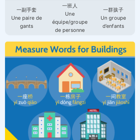
一班人
一副手套
一群孩子
Une
Une paire de
Un groupe
équipe/groupe
gants
d’enfants
de personne