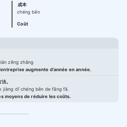
成本
chéng běn
Coût
nián zēng zhǎng
e l’entreprise augmente d’année en année.
方法。
jiàng dī chéng běn de fāng fǎ.
s moyens de réduire les coûts.