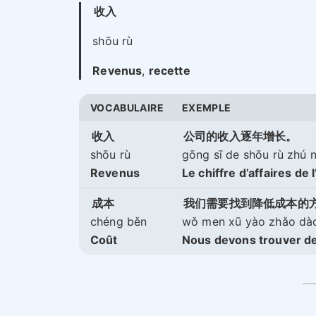
收入
shōu rù
Revenus
,
recette
VOCABUL
AIRE
EXEMPLE
收入
公司的收入逐年增长。
shōu rù
gōng sī de shōu rù zhú 
Revenus
Le chiffre d’affaires d
成本
我们需要找到降低成本的
chéng běn
wǒ men xū yào zhǎo dào 
Coût
Nous devons trouver de