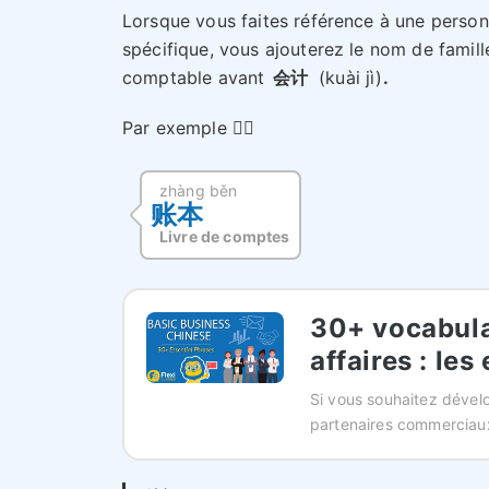
Lorsque vous faites référence à une perso
spécifique, vous ajouterez le nom de famill
comptable avant
会计
(kuài jì)
.
Par exemple 👉🏻
zhàng běn
账本
Livre de comptes
30+ vocabula
affaires : les
Si vous souhaitez dévelo
partenaires commerciaux,