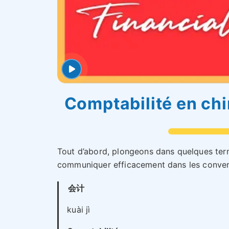
Comptabilité en chi
Tout d’abord, plongeons dans quelques ter
communiquer efficacement dans les convers
会计
kuài jì