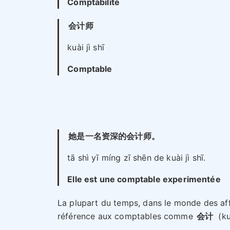
Comptabilité
会计师
kuài jì shī
Comptable
她是一名资深的会计师。
tā shì yī míng zī shēn de kuài jì shī.
Elle est une comptable experimentée
La plupart du temps, dans le monde des aff
référence aux comptables comme
会计
(ku