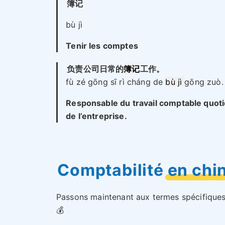
簿记
bù jì
Tenir les comptes
负责公司日常的
簿记
工作。
fù zé gōng sī rì cháng de
bù jì
gōng zuò.
Responsable du travail comptable quoti
de l’entreprise.
Comptabilité en chin
Passons maintenant aux termes spécifiques 
💰