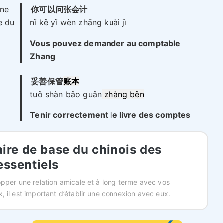
nne
你可以问张会计
e du
nǐ kě yǐ wèn zhāng kuài jì
Vous pouvez demander au comptable
Zhang
妥善保管
账本
tuǒ shàn bǎo guǎn
zhàng běn
Tenir correctement le livre des comptes
ire de base du chinois des
 essentiels
pper une relation amicale et à long terme avec vos
 il est important d’établir une connexion avec eux.