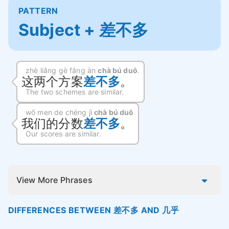
PATTERN
Subject + 差不多
zhè liǎng gè fāng àn
chà bú duō
.
这两个方案
差不多
。
The two schemes are similar.
wǒ men de chéng jì
chà bú duō
我们的分数
差不多
。
Our scores are similar.
View More Phrases
DIFFERENCES BETWEEN 差不多 AND 几乎