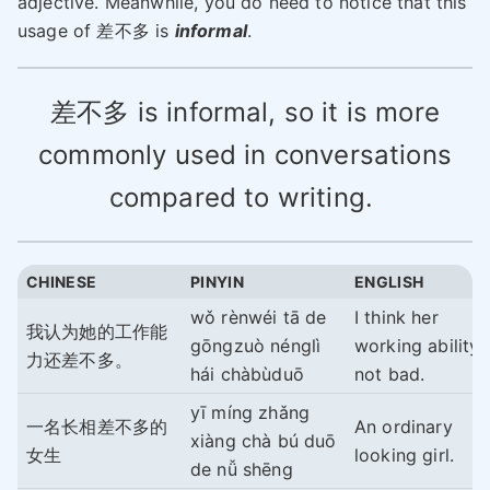
adjective. Meanwhile, you do need to notice that this
usage of 差不多 is
informal
.
差不多 is informal, so it is more
commonly used in conversations
compared to writing.
CHINESE
PINYIN
ENGLISH
wǒ rènwéi tā de
I think her
我认为她的工作能
gōngzuò nénglì
working ability 
力还差不多。
hái chàbùduō
not bad.
yī míng zhǎng
一名长相差不多的
An ordinary
xiàng chà bú duō
女生
looking girl.
de nǚ shēng