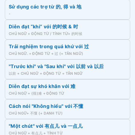
Sử dụng các trợ từ 的, 得 và 地
-
Diễn đạt “khi” với 的时候 & 时
CHỦ NGỮ + ĐỘNG TỪ / TÍNH TỪ+ 的时候
Trải nghiệm trong quá khứ với 过
CHỦ NGỮ. + ĐỘNG TỪ + 过 (+ TÂN NGỮ)
"Trước khi" và "Sau khi" với 以前 và 以后
以前 + CHỦ NGỮ + ĐỘNG TỪ + TÂN NGỮ
Diễn đạt sự khó khăn với 难
CHỦ NGỮ + (很)难 + ĐỘNG TỪ
Cách nói "Không hiểu" với 不懂
CHỦ NGỮ+ 不懂 (+ DANH TỪ)
"Một chút" với 有点儿 và 一点儿
CHỦ NGỮ + 有点儿 + TÍNH TỪ