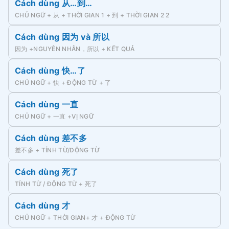
Cách dùng 从…到…
CHỦ NGỮ + 从 + THỜI GIAN 1 + 到 + THỜI GIAN 2 2
Cách dùng 因为 và 所以
因为 +NGUYÊN NHÂN，所以 + KẾT QUẢ
Cách dùng 快…了
CHỦ NGỮ + 快 + ĐỘNG TỪ + 了
Cách dùng 一直
CHỦ NGỮ + 一直 +VỊ NGỮ
Cách dùng 差不多
差不多 + TÍNH TỪ/ĐỘNG TỪ
Cách dùng 死了
TÍNH TỪ / ĐỘNG TỪ + 死了
Cách dùng 才
CHỦ NGỮ + THỜI GIAN+ 才 + ĐỘNG TỪ