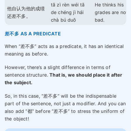
tā zì rèn wéi tā
He thinks his
他自认为他的成绩
de chéng jì hái
grades are not
还差不多。
chà bú duō
bad.
差不多 AS A PREDICATE
When “差不多” acts as a predicate, it has an identical
meaning as before.
However, there’s a slight difference in terms of
sentence structure.
That is, we should place it after
the subject.
So, in this case, “差不多” will be the indispensable
part of the sentence, not just a modifier. And you can
also add “都” before “差不多” to stress the uniform of
the object!