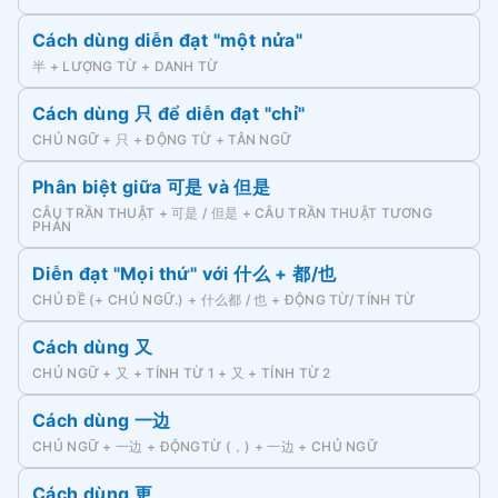
Cách dùng diễn đạt "một nửa"
半 + LƯỢNG TỪ + DANH TỪ
Cách dùng 只 để diễn đạt "chỉ"
CHỦ NGỮ + 只 + ĐỘNG TỪ + TÂN NGỮ
Phân biệt giữa 可是 và 但是
CÂU TRẦN THUẬT + 可是 / 但是 + CÂU TRẦN THUẬT TƯƠNG
PHẢN
Diễn đạt "Mọi thứ" với 什么 + 都/也
CHỦ ĐỀ (+ CHỦ NGỮ.) + 什么都 / 也 + ĐỘNG TỪ/ TÍNH TỪ
Cách dùng 又
CHỦ NGỮ + 又 + TÍNH TỪ 1 + 又 + TÍNH TỪ 2
Cách dùng 一边
CHỦ NGỮ + 一边 + ĐỘNGTỪ (，) + 一边 + CHỦ NGỮ
Cách dùng 更