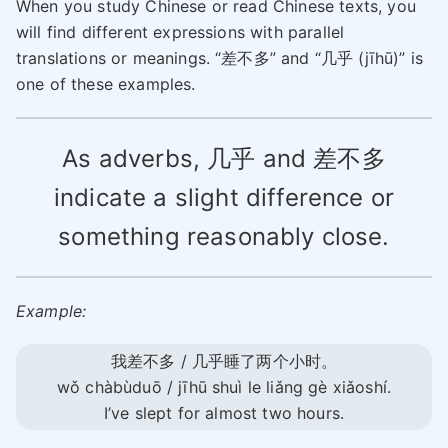
When you study Chinese or read Chinese texts, you
will find different expressions with parallel
translations or meanings. “差不多” and “几乎 (jīhū)” is
one of these examples.
As adverbs, 几乎 and 差不多
indicate a slight difference or
something reasonably close.
Example:
我差不多 / 几乎睡了两个小时。
wǒ chàbùduō / jīhū shuì le liǎnɡ ɡè xiǎoshí.
I’ve slept for almost two hours.