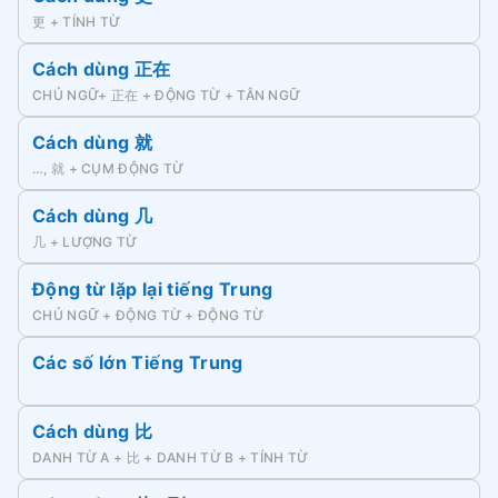
更 + TÍNH TỪ
Cách dùng 正在
CHỦ NGỮ+ 正在 + ĐỘNG TỪ + TÂN NGỮ
Cách dùng 就
…, 就 + CỤM ĐỘNG TỪ
Cách dùng 几
几 + LƯỢNG TỪ
Động từ lặp lại tiếng Trung
CHỦ NGỮ + ĐỘNG TỪ + ĐỘNG TỪ
Các số lớn Tiếng Trung
Cách dùng 比
DANH TỪ A + 比 + DANH TỪ B + TÍNH TỪ