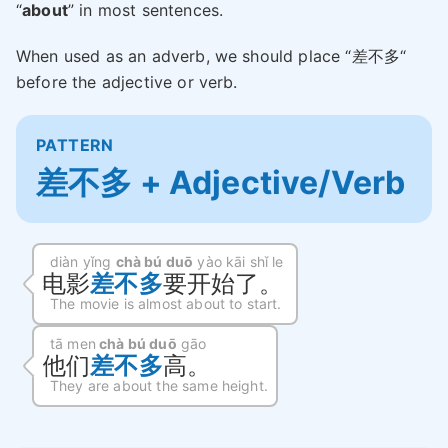
“
about
” in most sentences.
When used as an adverb, we should place “差不多“
before the adjective or verb.
PATTERN
差不多 + Adjective/Verb
diàn yǐng
chà bú duō
yào kāi shǐ le
电影
差不多
要开始了。
The movie is almost about to start.
tā men
chà bú duō
gāo
他们
差不多
高。
They are about the same height.