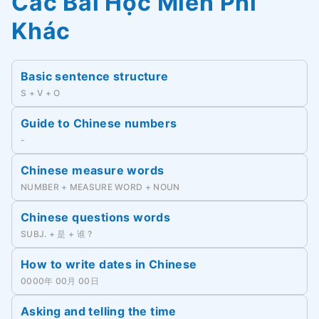
Các Bài Học Miễn Phí
Khác
Basic sentence structure
S + V + O
Guide to Chinese numbers
-
Chinese measure words
NUMBER + MEASURE WORD + NOUN
Chinese questions words
SUBJ. + 是 + 谁 ?
How to write dates in Chinese
0000年 00月 00日
Asking and telling the time