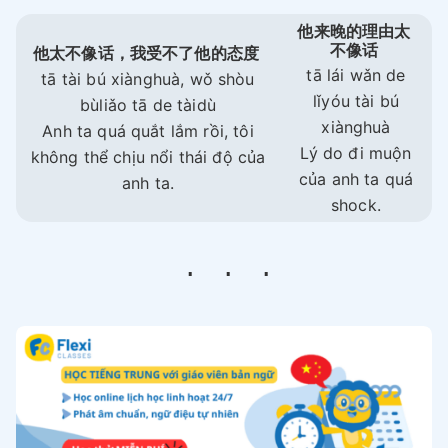
他来晚的理由太
不像话
他太不像话，我受不了他的态度
tā lái wǎn de
tā tài bú xiànghuà, wǒ shòu
lǐyóu tài bú
bùliǎo tā de tàidù
xiànghuà
Anh ta quá quắt lắm rồi, tôi
Lý do đi muộn
không thể chịu nổi thái độ của
của anh ta quá
anh ta.
shock.