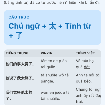
(bằng tính từ) đã có từ trước nên了 hiếm khi bị ẩn đi.
CẤU TRÚC
Chủ ngữ + 太 + Tính từ
+ 了
TIẾNG TRUNG
PINYIN
TIẾNG VIỆT
tāmen de piào
Vé của họ
他们的票太贵了。
tài guìle.
quá
đắt
.
tā shuōle wǒ tài
Anh ta nói tôi
他说了我太胖了。
pàngle.
quá béo.
Chúng tôi nghĩ
我们觉得他太帅
wǒmen juédé tā
anh ấy rất đẹp
了。
tài shuàile.
trai.