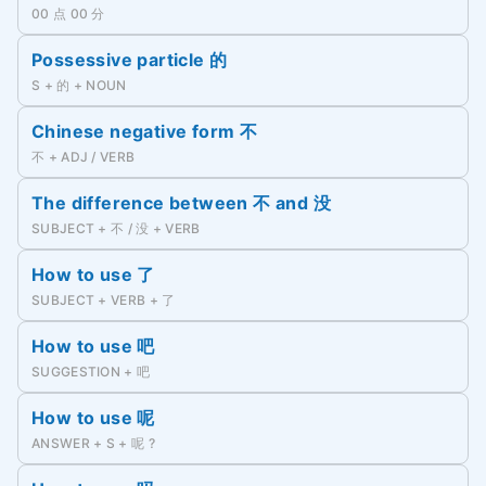
00 点 00 分
Possessive particle 的
S + 的 + NOUN
Chinese negative form 不
不 + ADJ / VERB
The difference between 不 and 没
SUBJECT + 不 / 没 + VERB
How to use 了
SUBJECT + VERB + 了
How to use 吧
SUGGESTION + 吧
How to use 呢
ANSWER + S + 呢 ?