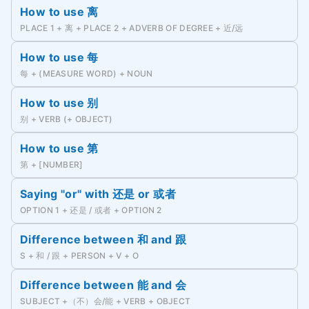
How to use 离
PLACE 1 + 离 + PLACE 2 + ADVERB OF DEGREE + 近/远
How to use 每
每 + (MEASURE WORD) + NOUN
How to use 别
别 + VERB (+ OBJECT)
How to use 第
第 + [NUMBER]
Saying "or" with 还是 or 或者
OPTION 1 + 还是 / 或者 + OPTION 2
Difference between 和 and 跟
S + 和 / 跟 + PERSON + V + O
Difference between 能 and 会
SUBJECT +（不）会/能 + VERB + OBJECT