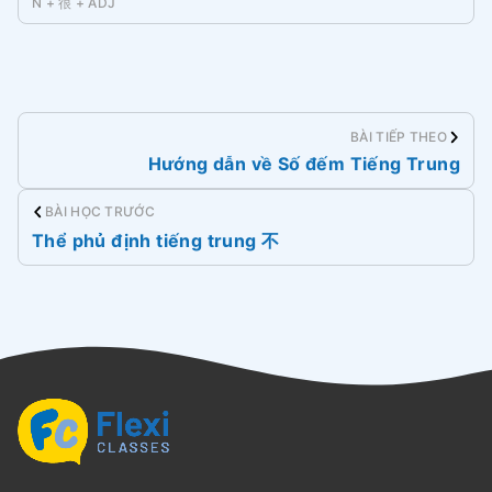
N + 很 + ADJ
BÀI TIẾP THEO
Hướng dẫn về Số đếm Tiếng Trung
BÀI HỌC TRƯỚC
Thể phủ định tiếng trung 不