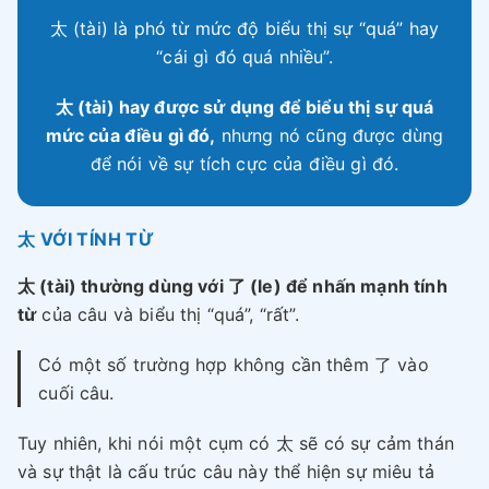
太 (tài) là phó từ mức độ biểu thị sự “quá” hay
“cái gì đó quá nhiều”.
太 (tài) hay được sử dụng để biểu thị sự quá
mức của điều gì đó,
nhưng nó cũng được dùng
để nói về sự tích cực của điều gì đó.
太 VỚI TÍNH TỪ
太 (tài) thường dùng với 了 (le) để nhấn mạnh tính
từ
của câu và biểu thị “quá”, “rất”.
Có một số trường hợp không cần thêm 了 vào
cuối câu.
Tuy nhiên, khi nói một cụm có 太 sẽ có sự cảm thán
và sự thật là cấu trúc câu này thể hiện sự miêu tả