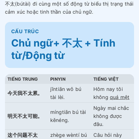
不太(bútài) đi cùng một số động từ biểu thị trạng thái
cảm xúc hoặc tinh thần của chủ ngữ.
CẤU TRÚC
Chủ ngữ+ 不太 + Tính
từ/Động từ
TIẾNG TRUNG
PINYIN
TIẾNG VIỆT
jīntiān wǒ bú
Hôm nay tôi
今天我不太累。
tài lèi.
không
quá mệt
Ngày mai chắc
míngtiān bú tài
明天不太可能。
không được
kěnéng.
đâu.
这个问题不太
zhège wèntí bú
Câu hỏi này