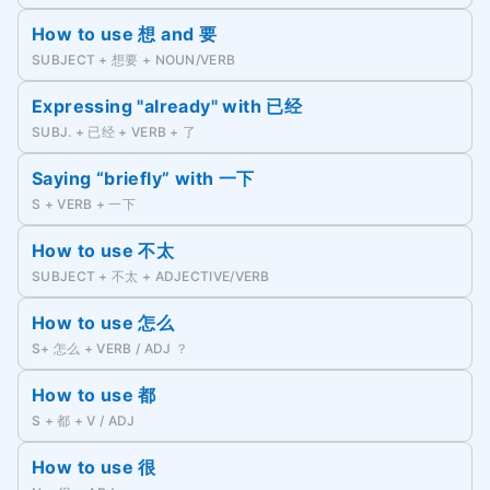
How to use 想 and 要
SUBJECT + 想要 + NOUN/VERB
Expressing "already" with 已经
SUBJ. + 已经 + VERB + 了
Saying “briefly” with 一下
S + VERB + 一下
How to use 不太
SUBJECT + 不太 + ADJECTIVE/VERB
How to use 怎么
S+ 怎么 + VERB / ADJ ？
How to use 都
S + 都 + V / ADJ
How to use 很