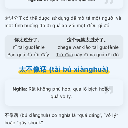
太过分了có thể được sử dụng để mô tả một người và
một tình huống đã đi quá xa với một điều gì đó.
你太过分了。
这个玩笑太过分了。
nǐ tài guòfènle
zhège wánxiào tài guòfènle
Bạn quá đà rồi đấy.
Trò đùa
này đi xa quá rồi đó.
太不像话 (tài bú xiànghuà)
Nghĩa:
Rất không phù hợp, quá lố bịch hoặc
quá vô lý.
不像话 (bú xiànghuà) có nghĩa là “quá đáng”, “vô lý”
hoặc “gây shock”.