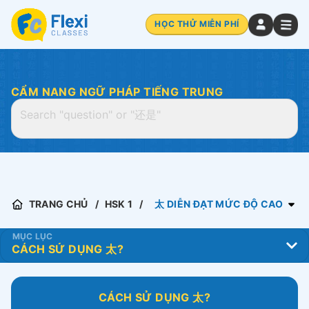
HỌC THỬ MIỄN PHÍ
CẨM NANG NGỮ PHÁP TIẾNG TRUNG
TRANG CHỦ
HSK 1
太 DIỄN ĐẠT MỨC ĐỘ CAO
MỤC LỤC
CÁCH SỬ DỤNG 太?