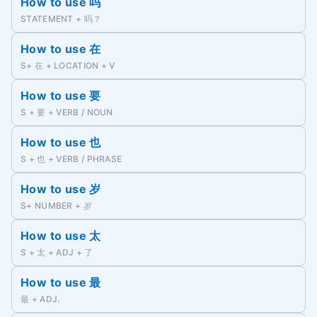
How to use 吗
STATEMENT + 吗？
How to use 在
S+ 在 + LOCATION + V
How to use 要
S + 要 + VERB / NOUN
How to use 也
S + 也 + VERB / PHRASE
How to use 岁
S+ NUMBER + 岁
How to use 太
S + 太 + ADJ + 了
How to use 最
最 + ADJ.