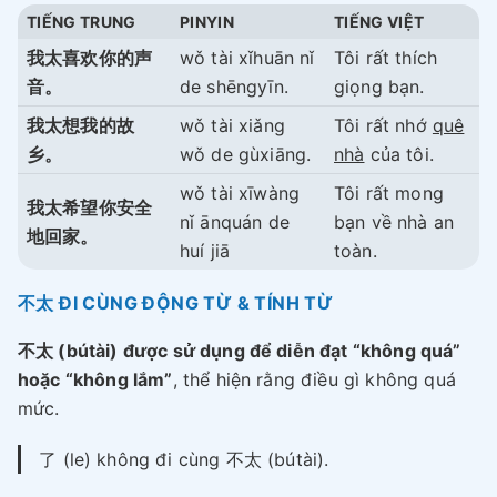
TIẾNG TRUNG
PINYIN
TIẾNG VIỆT
我太喜欢你的声
wǒ tài xǐhuān nǐ
Tôi rất thích
音。
de shēngyīn.
giọng bạn.
我太想我的故
wǒ tài xiǎng
Tôi rất nhớ
quê
乡。
wǒ de gùxiāng.
nhà
của tôi.
wǒ tài xīwàng
Tôi rất mong
我太希望你安全
nǐ ānquán de
bạn về nhà an
地回家。
huí jiā
toàn.
不太 ĐI CÙNG ĐỘNG TỪ & TÍNH TỪ
不太 (bútài) được sử dụng để diễn đạt “không quá”
hoặc “không lắm”
, thể hiện rằng điều gì không quá
mức.
了 (le) không đi cùng 不太 (bútài).