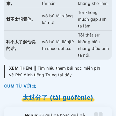
难。
tài nán.
không khó lắm.
Tôi không
wǒ bú tài xiǎng
我不太想看他。
muốn gặp anh
kàn tā.
ta lắm.
Tôi thật sự
我不太了解他说
wǒ bú tài liǎojiě
không hiểu
的话。
tā shuō dehuà.
những điều anh
ta nói.
XEM THÊM ||
Tìm hiểu thêm bải học miễn phí
về
Phủ định tiếng Trung
tại đây.
CỤM TỪ VỚI 太
太过分了 (tài guòfènle)
Nghĩa:
Đi quá xa hoặc quá đà.