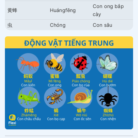
Con ong bắp
黄蜂
Huángfēng
cày
虫
Chóng
Con sâu