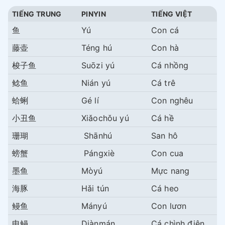
TIẾNG TRUNG
PINYIN
TIẾNG VIỆT
鱼
Yú
Con cá
藤壶
Téng hú
Con hà
梭子鱼
Suōzi yú
Cá nhồng
鲶鱼
Nián yú
Cá trê
蛤蜊
Gé lí
Con nghêu
小丑鱼
Xiǎochǒu yú
Cá hề
珊瑚
Shānhú
San hô
螃蟹
Pángxiè
Con cua
墨鱼
Mòyú
Mực nang
海豚
Hǎi tún
Cá heo
鳗鱼
Mányú
Con lươn
电鳗
Diànmán
Cá chình điện