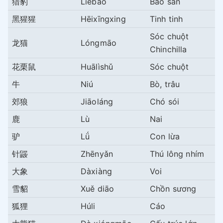
猎豹
Lièbào
Báo săn
黑猩猩
Hēixīngxing
Tinh tinh
Sóc chuột
龙猫
Lóngmāo
Chinchilla
花栗鼠
Huālìshǔ
Sóc chuột
牛
Niú
Bò, trâu
郊狼
Jiāoláng
Chó sói
鹿
Lù
Nai
驴
Lǘ
Con lừa
针鼹
Zhēnyǎn
Thú lông nhím
大象
Dàxiàng
Voi
雪貂
Xuě diāo
Chồn sương
狐狸
Húli
Cáo