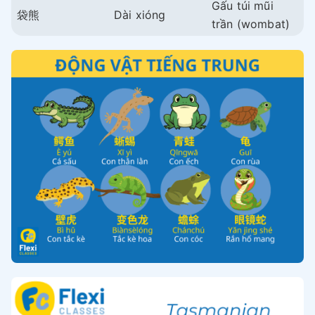
Gấu túi mũi
袋熊
Dài xióng
trần (wombat)