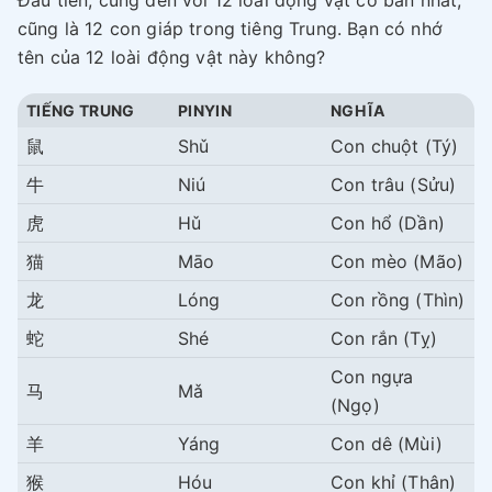
Đầu tiên, cùng đến với 12 loài động vật cơ bản nhất,
cũng là 12 con giáp trong tiêng Trung. Bạn có nhớ
tên của 12 loài động vật này không?
TIẾNG TRUNG
PINYIN
NGHĨA
鼠
Shǔ
Con chuột (Tý)
牛
Niú
Con trâu (Sửu)
虎
Hǔ
Con hổ (Dần)
猫
Māo
Con mèo (Mão)
龙
Lóng
Con rồng (Thìn)
蛇
Shé
Con rắn (Tỵ)
Con ngựa
马
Mǎ
(Ngọ)
羊
Yáng
Con dê (Mùi)
猴
Hóu
Con khỉ (Thân)