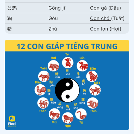
公鸡
Gōng jī
Con gà
(Dậu)
狗
Gǒu
Con chó
(Tuất)
猪
Zhū
Con lợn (Hợi)