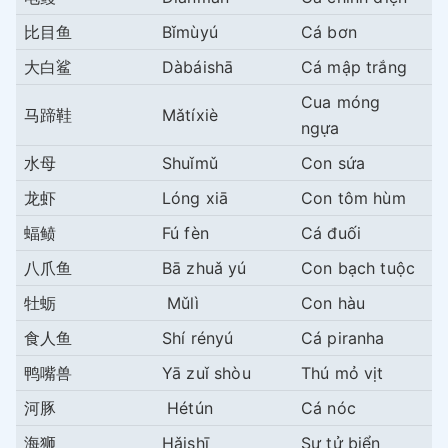
比目鱼
Bǐmùyú
Cá bơn
大白鲨
Dàbáishā
Cá mập trắng
Cua móng
马蹄鞋
Mǎtíxiè
ngựa
水母
Shuǐmǔ
Con sứa
龙虾
Lóng xiā
Con tôm hùm
蝠鲼
Fú fèn
Cá đuối
八爪鱼
Bā zhuǎ yú
Con bạch tuộc
牡蛎
Mǔlì
Con hàu
食人鱼
Shí rényú
Cá piranha
鸭嘴兽
Yā zuǐ shòu
Thú mỏ vịt
河豚
Hétún
Cá nóc
海狮
Hǎishī
Sư tử biển