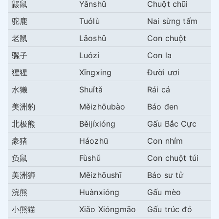
鼹鼠
Yǎnshǔ
Chuột chũi
驼鹿
Tuólù
Nai sừng tấm
老鼠
Lǎoshǔ
Con chuột
骡子
Luózi
Con la
猩猩
Xīngxing
Đười ươi
水獭
Shuǐtǎ
Rái cá
美洲豹
Měizhōubào
Báo đen
北极熊
Běijíxióng
Gấu Bắc Cực
豪猪
Háozhū
Con nhím
负鼠
Fùshǔ
Con chuột túi
美洲狮
Měizhōushī
Báo sư tử
浣熊
Huànxióng
Gấu mèo
小熊猫
Xiǎo Xióngmāo
Gấu trúc đỏ