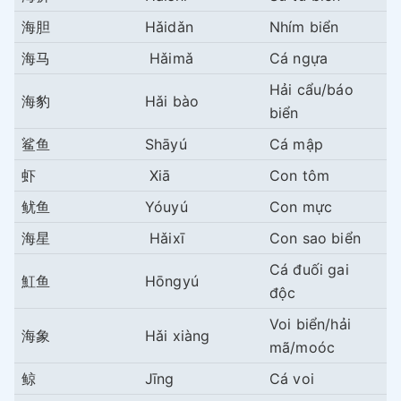
海胆
Hǎidǎn
Nhím biển
海马
Hǎimǎ
Cá ngựa
Hải cẩu/báo
海豹
Hǎi bào
biển
鲨鱼
Shāyú
Cá mập
虾
Xiā
Con tôm
鱿鱼
Yóuyú
Con mực
海星
Hǎixī
Con sao biển
Cá đuối gai
魟鱼
Hōngyú
độc
Voi biển/hải
海象
Hǎi xiàng
mã/moóc
鲸
Jīng
Cá voi