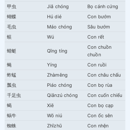
甲虫
Jiǎ chóng
Bọ cánh cứng
蝴蝶
Hú dié
Con bướm
毛虫
Máo chóng
Sâu bướm
蜈
Wú
Con rết
Con chuồn
蜻蜓
Qīng tíng
chuồn
蝇
Yíng
Con ruồi
蚱蜢
Zhàměng
Con châu chấu
瓢虫
Piáo chóng
Con bọ rùa
千足虫
Qiānzú chóng
Con cuốn chiếu
蝎
Xiē
Con bọ cạp
蜗牛
Wō niú
Con ốc sên
蜘蛛
Zhīzhū
Con nhện