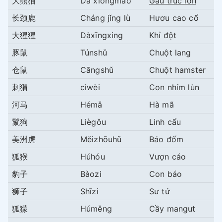
大熊猫
Dà xióngmāo
Gấu trúc lớn
长颈鹿
Cháng jǐng lù
Hươu cao cổ
大猩猩
Dàxīngxing
Khỉ đột
豚鼠
Túnshǔ
Chuột lang
仓鼠
Cāngshǔ
Chuột hamster
刺猬
cìwèi
Con nhím lùn
河马
Hémǎ
Hà mã
鬣狗
Liègǒu
Linh cẩu
美洲虎
Měizhōuhǔ
Báo đốm
狐猴
Húhóu
Vượn cáo
豹子
Bàozi
Con báo
狮子
Shīzi
Sư tử
狐獴
Húměng
Cầy mangut