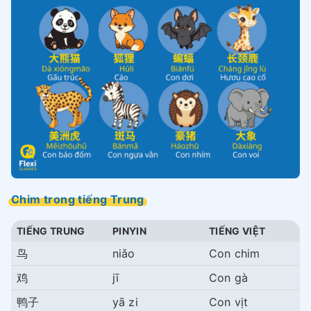
Chim trong tiếng Trung
TIẾNG TRUNG
PINYIN
TIẾNG VIỆT
鸟
niǎo
Con chim
鸡
jī
Con gà
鸭子
yā zi
Con vịt