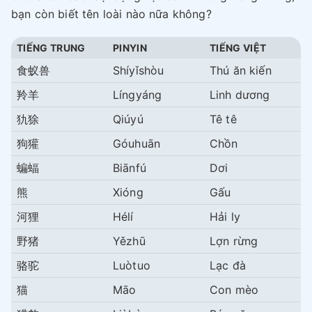
bạn còn biết tên loài nào nữa không?
TIẾNG TRUNG
PINYIN
TIẾNG VIỆT
食蚁兽
Shíyǐshòu
Thú ăn kiến
羚羊
Língyáng
Linh dương
犰狳
Qiúyú
Tê tê
狗獾
Góuhuān
Chồn
蝙蝠
Biānfú
Dơi
熊
Xióng
Gấu
河狸
Hélí
Hải ly
野猪
Yězhū
Lợn rừng
骆驼
Luòtuo
Lạc đà
猫
Māo
Con mèo