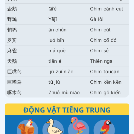
企鹅
Qì’é
Chim cánh cụt
野鸡
Yějī
Gà lôi
鹌鹑
ān chún
Chim cút
罗宾
luó bīn
Chim cổ đỏ
麻雀
má què
Chim sẻ
天鹅
tiān é
Thiên nga
巨嘴鸟
jù zuǐ niǎo
Chim toucan
巨嘴鸟
tū jiù
Chim kền kền
啄木鸟
Zhuó mù niǎo
Chim gõ kiến