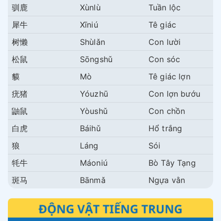
驯鹿
Xùnlù
Tuần lộc
犀牛
Xīniú
Tê giác
树懒
Shùlǎn
Con lười
松鼠
Sōngshǔ
Con sóc
貘
Mò
Tê giác lợn
疣猪
Yóuzhū
Con lợn bướu
鼬鼠
Yòushǔ
Con chồn
白虎
Báihǔ
Hổ trắng
狼
Láng
Sói
牦牛
Máoniú
Bò Tây Tạng
斑马
Bānmǎ
Ngựa vằn