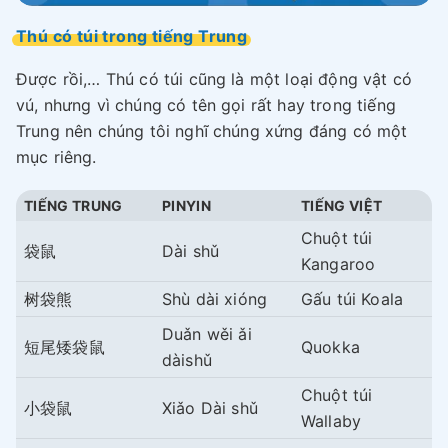
Thú có túi trong tiếng Trung
Được rồi,… Thú có túi cũng là một loại động vật có
vú, nhưng vì chúng có tên gọi rất hay trong tiếng
Trung nên chúng tôi nghĩ chúng xứng đáng có một
mục riêng.
TIẾNG TRUNG
PINYIN
TIẾNG VIỆT
Chuột túi
袋鼠
Dài shǔ
Kangaroo
树袋熊
Shù dài xióng
Gấu túi Koala
Duǎn wěi ǎi
短尾矮袋鼠
Quokka
dàishǔ
Chuột túi
小袋鼠
Xiǎo Dài shǔ
Wallaby