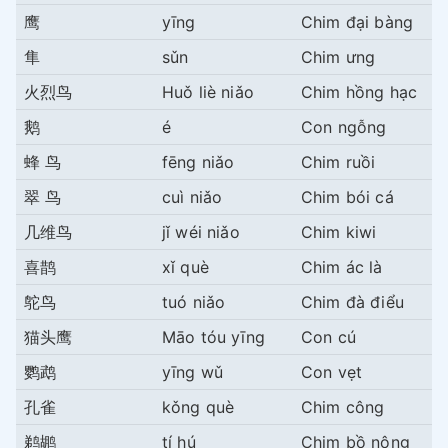
鹰
yīng
Chim đại bàng
隼
sǔn
Chim ưng
火烈鸟
Huǒ liè niǎo
Chim hồng hạc
鹅
é
Con ngỗng
蜂 鸟
fēng niǎo
Chim ruồi
翠 鸟
cuì niǎo
Chim bói cá
几维鸟
jǐ wéi niǎo
Chim kiwi
喜鹊
xǐ què
Chim ác là
鸵鸟
tuó niǎo
Chim đà điểu
猫头鹰
Māo tóu yīng
Con cú
鹦鹉
yīng wǔ
Con vẹt
孔雀
kǒng què
Chim công
鹈鹕
tí hú
Chim bồ nông