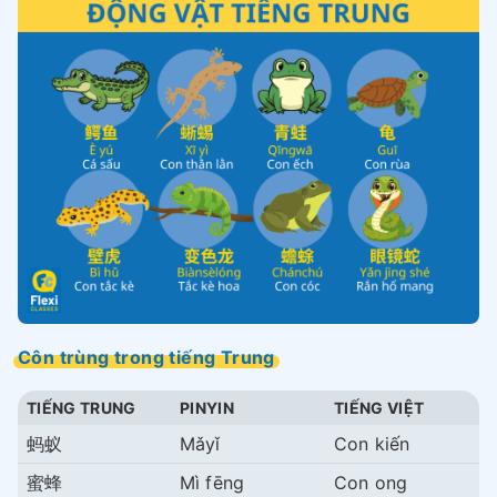
Côn trùng trong tiếng Trung
TIẾNG TRUNG
PINYIN
TIẾNG VIỆT
蚂蚁
Mǎyǐ
Con kiến
蜜蜂
Mì fēng
Con ong