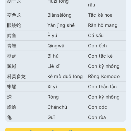
胡子龙
Húzi lóng
râu
变色龙
Biànsèlóng
Tắc kè hoa
眼镜蛇
Yǎn jìng shé
Rắn hổ mang
鳄鱼
È yú
Cá sấu
青蛙
Qīngwā
Con ếch
壁虎
Bì hǔ
Con tắc kè
鬣蜥
Liè xī
Con kỳ nhông
科莫多龙
Kē mò duō lóng
Rồng Komodo
蜥蜴
Xī yì
Con thằn lằn
蝾
Róng
Con kỳ nhông
蟾蜍
Chánchú
Con cóc
龟
Guī
Con rùa