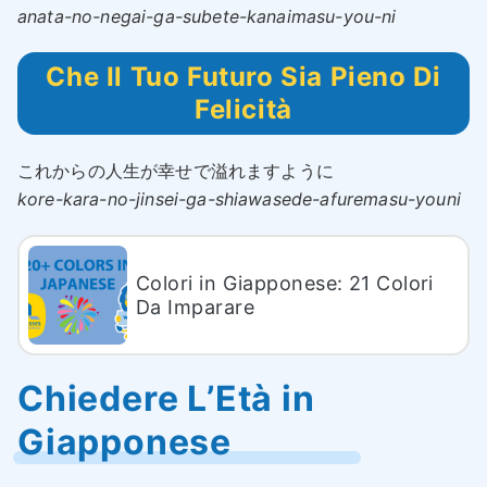
anata-no-negai-ga-subete-kanaimasu-you-ni
Che Il Tuo Futuro Sia Pieno Di
Felicità
これからの人生が幸せで溢れますように
kore-kara-no-jinsei-ga-shiawasede-afuremasu-youni
Colori in Giapponese: 21 Colori
Da Imparare
Chiedere L’Età in
Giapponese