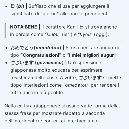
日 (
bi
) |
Suffisso che si usa per aggiungere il
significato di “giorno” alle parole precedenti.
NOTA BENE |
Il carattere Kanji
日
si trova anche
in parole come “
kinou
” (ieri) e “
kyou
” (oggi).
おめでとう(
omedetou
) |
Si usa per fare auguri del
tipo
“Congratulazioni”
o
“I miei migliori auguri”
.
ございます (
gozaimasu
) |
Un’espressione
giapponese molto educata per esprimere
l’esistenza delle cose. A volte,
ございます
si mette
dopo interiezioni come “
omedetou
” per rendere il
tutto ancora più gentile.
Nella cultura giapponese si usano varie forme della
stessa frase per mostrare rispetto a seconda
dell’interlocutore con cui ci interfacciamo.