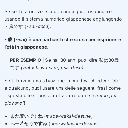
Se sei tu a ricevere la domanda, puoi rispondere
usando il sistema numerico giapponese aggiungendo
～歳です (
~sai-desu
).
~歳 (
~sai
) è una particella che si usa per esprimere
l’età in giapponese.
PER ESEMPIO |
Se hai 30 anni puoi dire 私は30歳
です
(watashi wa san-ju sai desu)
Se ti trovi in una situazione in cui devi chiedere l’età
a qualcuno, puoi usare una delle seguenti frasi come
risposta che si possono tradurre come
“sembri più
giovane”
!
まだ若いですね
(
mada-wakai-desune
）
へー若そうですね
(
aee-wakasou-desune
）