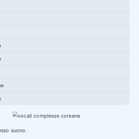
a
o
e
ae
e
esso suono.