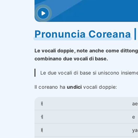
Pronuncia Coreana |
Le vocali doppie, note anche come dittong
combinano due vocali di base.
Le due vocali di base si uniscono insie
Il coreano ha
undici
vocali doppie:
ㅐ
ae
ㅔ
e
ㅒ
ya