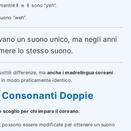
 mentreㅒ e ㅖ sono “yeh”.
suono “weh”.
ano un suono unico, ma negli anni
umere lo stesso suono.
ottili differenze, ma
anche i madrelingua coreani
o in modo praticamente identico.
| Consonanti Doppie
 scoglio per chi impara il coreano.
ri possono essere modificate per ottenere un suono