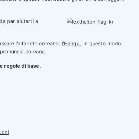
a per aiutarti a
passare l’alfabeto coreano:
l’Hangul
. In questo modo,
a pronuncia coreana.
le regole di base.
uoni