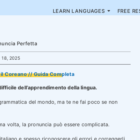
LEARN LANGUAGES
FREE R
nuncia Perfetta
 18, 2025
il Coreano // Guida Completa
ifficile dell’apprendimento della lingua.
a grammatica del mondo, ma te ne fai poco se non
rima volta, la pronuncia può essere complicata.
italiano e spesso riconoscere gli errori e correggerli