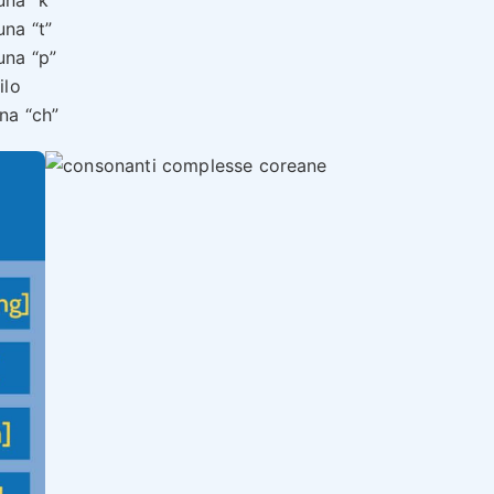
na “t”
una “p”
ilo
na “ch”