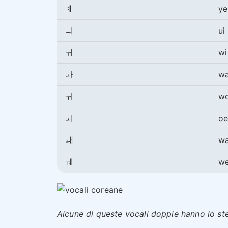
ㅖ
ye
ㅢ
ui
ㅟ
wi
ㅘ
w
ㅝ
w
ㅚ
o
ㅙ
w
ㅞ
w
Alcune di queste vocali doppie hanno lo st