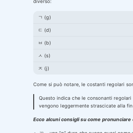
diverso:
ㄱ (g)
ㄷ (d)
ㅂ (b)
ㅅ (s)
ㅈ (j)
Come si può notare, le costanti regolari s
Questo indica che le consonanti regolar
vengono leggermente strascicate alla fin
Ecco alcuni consigli su come pronunciare
ㄲ – una “g” dura che suona quasi come 