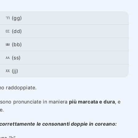
ㄲ (gg)
ㄸ (dd)
ㅃ (bb)
ㅆ (ss)
ㅉ (jj)
ono raddoppiate.
i sono pronunciate in maniera
più marcata e dura
, e
e.
 correttamente le consonanti doppie in coreano:
una “k”