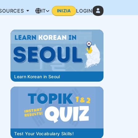
ESOURCES
IT
LOGIN
INIZIA
Learn Korean in Seoul
Test Your Vocabulary Skills!